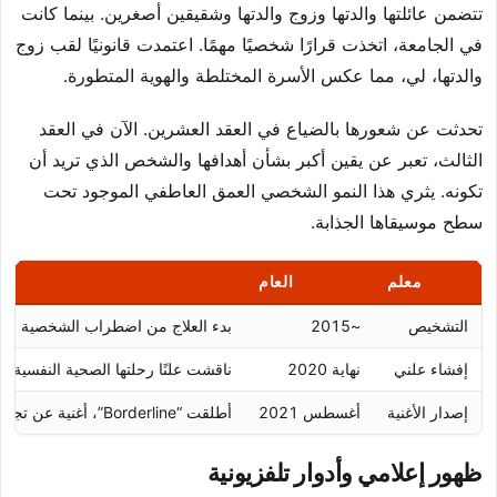
تتضمن عائلتها والدتها وزوج والدتها وشقيقين أصغرين. بينما كانت
في الجامعة، اتخذت قرارًا شخصيًا مهمًا. اعتمدت قانونيًا لقب زوج
والدتها، لي، مما عكس الأسرة المختلطة والهوية المتطورة.
تحدثت عن شعورها بالضياع في العقد العشرين. الآن في العقد
الثالث، تعبر عن يقين أكبر بشأن أهدافها والشخص الذي تريد أن
تكونه. يثري هذا النمو الشخصي العمق العاطفي الموجود تحت
سطح موسيقاها الجذابة.
معلم
العام
أه
التشخيص
~2015
بدء العلاج من اضطراب الشخصية الح
إفشاء علني
نهاية 2020
ناقشت علنًا رحلتها الصحية النفسية
إصدار الأغنية
أغسطس 2021
أطلقت “Borderline”، أغنية عن تجربتها
ظهور إعلامي وأدوار تلفزيونية