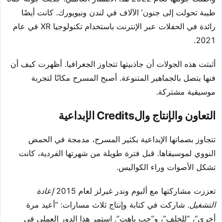
طيبة تحولت إلى جنون’ الآلاف في لندن ونيويورك. كانت أيضًا
رائدة في الحفلات عبر الإنترنت باستخدام تكنولوجيا XR في عام
2021.
أثبتت هذه الجولات أن جاذبيتها تتجاوز الجغرافيا. أظهرت كيف أن
فنها يتصل بالجماهير المتنوعة. أصبح المسرح مكانًا لتجربة
موسيقية مشتركة.
التعاون والإنتاج والCredits الإبداعية
تتجاوز بصماتها الإبداعية بكثير المسرح، مدمجة في الحمض
النووي لموسيقاها. قبل فترة طويلة من شهرتها الفردية، كانت
تشكل الأصوات وراء الكواليس.
تعززت مشاركتها مع ألبوم وندر غيرلز لعام 2015
إعادة
التشغيل
. شاركت في كتابة وإنتاج ثلاث مسارات: “أعيد مرة
أخرى”، “للخلف”، و”حب باهت”. استمر هذا الدور العملي في