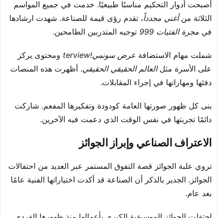
أصبحت أدوار التحكيم مناسبًا طبيعيًا. خدمت في جميع المواسم
الثلاثة من
أغني مجدداً
، تقدم رؤى قيمة للصناعة. شهدت ارشادها
في
مجرة الفتيات 999
توجيه المتدربين الطامحين.
شملت مهام الاستضافة
عرض سونمي!terview
ومحتوى يركز
على الأسرة مثل
العالم الحقيقي الحقيقي
. أظهرت هذه المنصات
دفئها ومهاراتها في إجراء المقابلات.
بنى كل ظهور صورتها العامة كودودة وتفكيرها المفعم. شاركت
دائمًا تجربتها في نفس الوقت الذي دعمت فيه الآخرين.
الاعتراف الصناعي وإبراز الجوائز
تروي علبة الجوائز قصة التفوق المستمر عبر العديد من احتفالات
الجوائز. الجدير بالذكر أن الصناعة قد أكدت اختياراتها الفنية عامًا
بعد عام.
احتفلت الجوائز الموسيقية الكبرى بأعمالها منذ ظهورها الفردي.