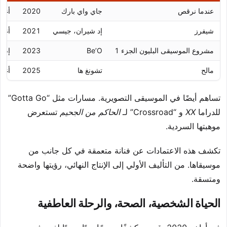
عندما نرقص
جاي واي بارك
2020
أغني
شيفرز
إد شيران، جيسي
2021
أغني
مشروع الموسيقى البليون الجزء 1
Be’O
2023
إصدا
مالح
تشونغ ها
2025
أغني
تساهم أيضًا في الموسيقى التصويرية. مسارات مثل “Gotta Go”
للدراما
XX
و “Crossroad” لـ
الحاكم من الجحيم
تستعرض
موهبتها السردية.
تكشف هذه الاعتمادات عن فنانة متعمقة في كل جانب من
موسيقاها. من التأليف الأولي إلى الإنتاج النهائي، رؤيتها واضحة
ومتسقة.
الحياة الشخصية، الصحة، والرحلة العاطفية