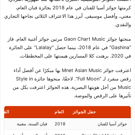
كرمتها جوائز آسيا للفنان في عام 2018 بجائزة فنان العام،
مغني، وأفضل موسيقى. أبرز هذا الاعتراف الثلاثي نجاحها التجاري
والنقدي.
منحتها جوائز Gaon Chart Music مرتين جوائز أغنية العام. فاز
“Gashina” في عام 2018، بينما حصل “Lalalay” على الجائزة
في 2020. برهنت كلا المسارين هيمنتها على المخططات.
اعترفت جوائز Mnet Asian Music بها مبكرًا عن أفضل أداء
رقص منفرد لـ “Full Moon”. لاحقًا، منحوها جائزة Style in
Music من أجل هويتها البصرية. هذه الجوائز اعترفت بكل من
تأثيرها على الرقص والموضة.
حفل الجوائز
العام
الفئة
جوائز آسيا للفنان
2018
فنان السنة، مغنية