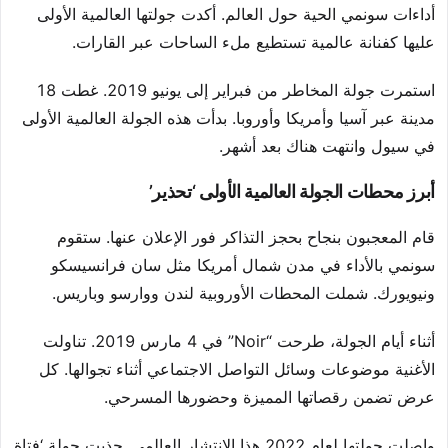
أداءات سونمي الحية حول العالم. أكدت جولتها العالمية الأولى
عليها كفنانة عالمية تستطيع ملء الساحات عبر القارات.
استمرت جولة المخاطر من فبراير إلى يونيو 2019. غطت 18
مدينة عبر آسيا وأمريكا وأوروبا. بدأت هذه الجولة العالمية الأولى
في سيول وانتهت هناك بعد أشهر.
أبرز محطات الجولة العالمية الأولى ‘تحذير’
قام المعجبون بنجاح بحجز التذاكر فور الإعلان عنها. ستقوم
سونمي بالأداء في مدن شمال أمريكا مثل سان فرانسيسكو
ونيويورك. شملت المحطات الأوروبية لندن ووارسو وباريس.
أثناء أيام الجولة، طرحت “Noir” في 4 مارس 2019. تناولت
الأغنية موضوعات وسائل التواصل الاجتماعي أثناء تجوالها. كل
عرض تضمن رقصاتها المميزة وحضورها المسرحي.
واصلت جولتها لعام 2022 هذا الانتشار العالمي. جذبت جولة ‘فتاة