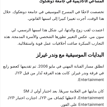
المساعي الأكاديمية في جامعة دونغكوك
تخصصت لاحقًا في المسرح الموسيقي في جامعة دونغكوك. خلال
هذا الوقت، أجرت تغييرا كبيرا إلى اسمها القانوني.
اعتمدت لقب زوج والدتها، لي. شكل هذا اسمها الرسمي، لي
سون مي. عكس التغيير تطورها الشخصي والأسرة المدمجة. هذه
التجارب المبكرة صاغت أخلاقيات عمل قوية واستقلالية.
البدايات الموسيقية مع وندر غيرلز
انطلق مسار الفنانة المهني في مايو 2006. تم تقديمها كعضو رابع
في فرقة وندر غيرلز. كانت هذه الفرقة تُدار من قبل JYP
Entertainment.
كان بدايتها في العلامة سريعًا. بعد اختبار أولي لـ SM
Entertainment، لاحظها كشاف من JYP. اجتازت اختبار JYP
Entertainment على الفور.