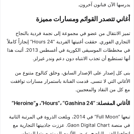
يدرسها الآن فنانون آخرون.
أغاني تتصدر القوائم ومسارات مميزة
تميز الانتقال من عضو في مجموعة إلى نجمة فردية بالنجاح
التجاري الفوري. حققت أغنيتها الفردية “24 Hours” إنجازاً كاملاً
في مخططات الموسيقى الكورية في أغسطس 2013. أثبت هذا
أنها تستطيع أن تجذب الانتباه دون دعم وندر غيرلز.
بنى كل إصدار على الإصدار السابق، وخلق كتالوج متنوع من
الأغاني التي لا تنسى. قدمت الفنانة باستمرار مسارات توافقت
مع كل من النقاد والمعجبين.
الأغاني المفصلة: “24 Hours”، “Gashina”، و”Heroine”
تبعها “Full Moon” في 2014، وبلغت الذروة في المرتبة الثانية
في منصة Gaon Digital Chart. عززت جاذبيتها التجارية مع
اتجاهها الفني الناضج. عرض الألبوم الممتد صوتها المتطور.