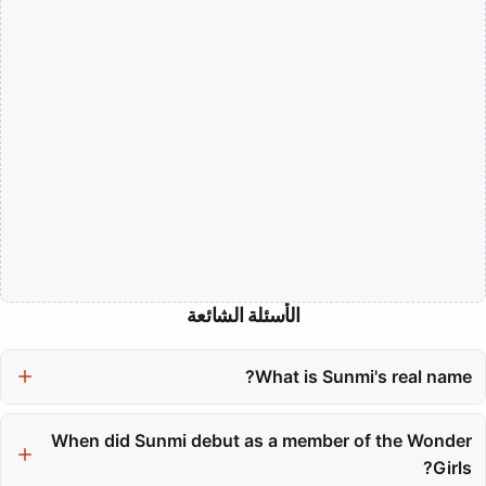
الأسئلة الشائعة
What is Sunmi's real name?
Sunmi's real name is Lee Sun-mi, and she adopted her
When did Sunmi debut as a member of the Wonder
stepfather's surname, Lee, during her time in university.
Girls?