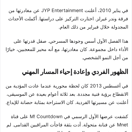
في يناير 2010، أعلنت JYP Entertainment عن مغادرتها من
فرقة وندر غيرلز. اختارت التركيز على دراستها. أكملت الأحداث
المجدولة خلال فبراير من ذلك العام.
هذا الفصل الأول أسس وجودها المسرحي. صقل قدرتها على
الأداء داخل مجموعة. كان مغادرتها، مع أنه محير للمعجبين، خيارًا
من أجل النمو الشخصي.
الظهور الفردي وإعادة إحياء المسار المهني
في أغسطس 2013 كان لحظة محورية عندما عادت المؤدية من
الانقطاع برؤية فنية مجددة. بعد ثلاثة أعوام بعيدة عن الموسيقى،
أعلنت عن مسيرتها الفردية. كان الاستراحة بمثابة حضانة للإبداع.
كشفت عرضها الأول الرسمي في M! Countdown على قناة
Mnet عن فنانة متحولة. أدت بثقة فاجأت المراقبين القدامى. لم