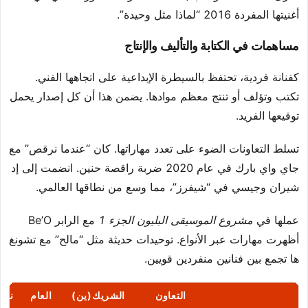
أغنيتها المفردة 2016 “لماذا مثل وحيدة”.
مساهمات في الكتابة والتأليف والإنتاج
كفنانة فردية، تحتفظ بالسيطرة الإبداعية على اتجاهها الفني.
تكتب وتؤلف أو تنتج معظم موادها. يضمن هذا أن كل إصدار يحمل
توقيعها الفريد.
تسلط التعاونات الضوء على تعدد مهاراتها. كان “عندما نرقص” مع
جاي واي بارك في عام 2020 ضربة راقصة حنين. انضمت إلى إد
شيران وجيسي في “شيفرز”، مما وسع من نطاقها العالمي.
عملها في
مشروع الموسيقى البليون الجزء 1
مع الرابر Be’O
أظهرت مهارات عبر الأنواع. توحيدات حديثة مثل “مالح” مع تشونغ
ها تجمع بين فنانين منفردين قويين.
التعاون
الشريك(ين)
العام
نوع