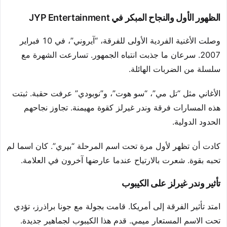
الظهور الأول والنجاح المبكر في JYP Entertainment
وصلت الأغنية الفردية الأولى للفرقة، “آيروني”، في 10 فبراير
2007. سرعان ما جذبت انتباه الجمهور. تسارعت الشهرة مع
سلسلة من الضربات الهائلة.
الأغاني مثل “تل مي”، “سو هوت”، و”نوبودي” عرفت حقبة. ثبتت
هذه المسارات فرقة وندر غيرلز كقوة مهيمنة. تجاوز نجاحهم
الحدود الدولية.
كادت أن تظهر لأول مرة تحت اسم المرحلة “بيري”. كان اسما لم
تحبه بقوة. شعرت بالارتياح عندما عارضها آخرون في العلامة.
تأثير وندر غيرلز على الكيبوب
امتد تأثير الفرقة إلى أمريكا. قامت بجولة مع جونا براذرز، تؤدي
تحت الاسم المستعار ميمي. قدم هذا الكيبوب لجماهير جديدة.