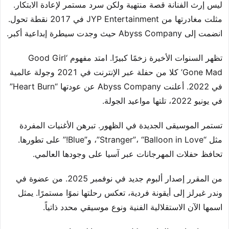
ليس إرث الفنانة قصة منتهية ولكن سرد مستمر لإعادة الابتكار.
مثلت مغادرتها من JYP Entertainment في 2017 نقطة تحول.
انضمت إلى Abyss Company حيث وجدت سيطرة إبداعية أكبر.
تظهر السنوات الأخيرة زخمًا كبيرًا. امتد مفهوم ‘Good Girl
Gone Mad’ كلا من حفلة عبر الإنترنت في 2021 وجولة عالمية
في 2022. أعلنت Abyss Company عن عودتها “Heart Burn”
في يونيو 2022، تلتها مواعيد الجولة.
تستمر الموسيقى الجديدة في الظهور. تبرهن الأغنيات المفردة
مثل “Stranger”، “Balloon in Love”، و”Blue!” على تطورها.
تحافظ حفلات المهرجانات عبر آسيا على وجودها العالمي.
من المقرر إصدار ألبوم جديد في نوفمبر 2025. من عضوة في
وندر غيرلز إلى أيقونة فردية، تعكس رحلتها نموًا مستمرًا. يمثل
اسمها الآن الاستقلالية الفنية ونوع موسيقي محدد ذاتياً.