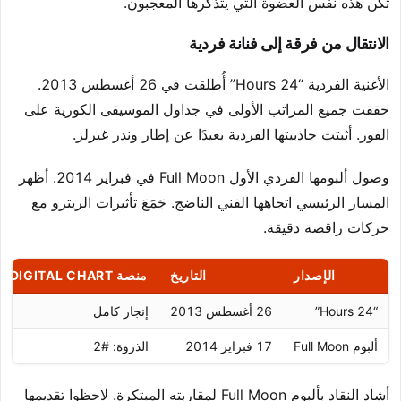
تكن هذه نفس العضوة التي يتذكرها المعجبون.
الانتقال من فرقة إلى فنانة فردية
الأغنية الفردية “24 Hours” أُطلقت في 26 أغسطس 2013.
حققت جميع المراتب الأولى في جداول الموسيقى الكورية على
الفور. أثبتت جاذبيتها الفردية بعيدًا عن إطار وندر غيرلز.
وصول ألبومها الفردي الأول Full Moon في فبراير 2014. أظهر
المسار الرئيسي اتجاهها الفني الناضج. جَمَعَ تأثيرات الريترو مع
حركات راقصة دقيقة.
الإصدار
التاريخ
منصة GAON DIGITAL CHART
“24 Hours”
26 أغسطس 2013
إنجاز كامل
ألبوم Full Moon
17 فبراير 2014
الذروة: #2
أشاد النقاد بألبوم Full Moon لمقاربته المبتكرة. لاحظوا تقديمها