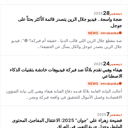
diverse audiences.
28
ديسمبر
2025
ضجة واسعة.. فيديو جلال الزين يتصدر قائمة الأكثر بحثاً على
جوجل.
NEWS
introbanka
صة مقطع جلال الزين اللي قالب الدنيا.. حقيقة أم فبركة؟ 🚫"، فيديو
جلال الزين يتصدر جوجل والكل يسأل عن الحقيقة!…
24
ديسمبر
2025
هيفاء وهبي تقدم بلاغًا ضد فبركة فيديوهات خادشة بتقنيات الذكاء
الاصطناعي
NEWS
introbanka
أحالت النيابة العامة بلاغًا قدمه دفاع الفنانة هيفاء وهبي إلى نيابة الشؤون
الاقتصادية وغسل الأموال للتحقيق في واقعة فبركة ونشر…
7
ديسمبر
2025
فضيحة زهراء علي “جوان” 2025: الاعتقال المفاجئ، المحتوى
الهابط، وجدل حرية التعبير في العراق