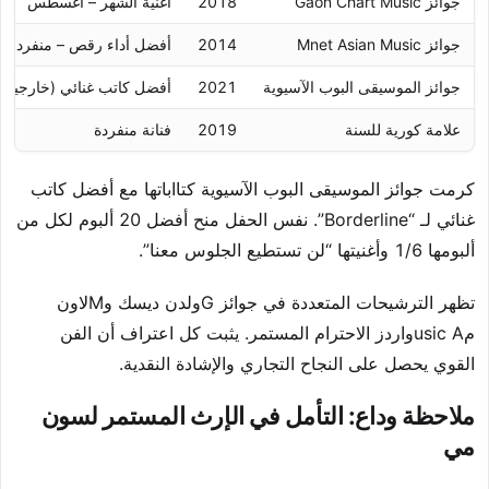
جوائز Gaon Chart Music
2018
أغنية الشهر – أغسطس
جوائز Mnet Asian Music
2014
أفضل أداء رقص – منفرد
جوائز الموسيقى البوب الآسيوية
2021
أفضل كاتب غنائي (خارجية)
علامة كورية للسنة
2019
فنانة منفردة
كرمت جوائز الموسيقى البوب الآسيوية كتااباتها مع أفضل كاتب
غنائي لـ “Borderline”. نفس الحفل منح أفضل 20 ألبوم لكل من
ألبومها 1/6 وأغنيتها “لن تستطيع الجلوس معنا”.
تظهر الترشيحات المتعددة في جوائز Gولدن ديسك وMلاون
مusic Aواردز الاحترام المستمر. يثبت كل اعتراف أن الفن
القوي يحصل على النجاح التجاري والإشادة النقدية.
ملاحظة وداع: التأمل في الإرث المستمر لسون
مي