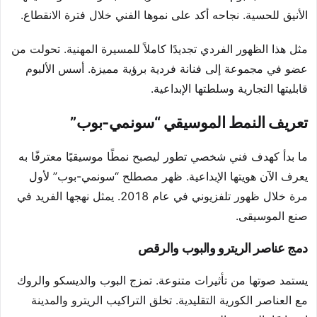
الأنيق للحسية. نجاحه أكد على نموها الفني خلال فترة الانقطاع.
مثل هذا الظهور الفردي تجديدًا كاملاً للمسيرة المهنية. تحولت من
عضو في مجموعة إلى فنانة فردية برؤية مميزة. أسس الألبوم
قابليتها التجارية وسلطتها الإبداعية.
تعريف النمط الموسيقي “سونمي-بوب”
ما بدأ كهدف فني شخصي تطور ليصبح نمطًا موسيقيًا معترفًا به
يعرف الآن هويتها الإبداعية. ظهر مصطلح “سونمي-بوب” لأول
مرة خلال ظهور تلفزيوني في عام 2018. يمثل نهجها الفريد في
صنع الموسيقى.
دمج عناصر الريترو والبوب والرقص
يستمد صوتها من تأثيرات متنوعة. تمزج البوب والديسكو والروك
مع العناصر الكورية التقليدية. تخلق التراكيب الريترو والمدينة