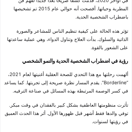
في أواخر 2020، قدمت كشفًا صريحًا بعدًا جديدًا لفهم فن
المطربة وحياتها. أفصحت أنه حوالي عام 2015 تم تشخيصها
باضطراب الشخصية الحدية.
تؤثر هذه الحالة على كيفية تنظيم الناس للمشاعر والصورة
الذاتية والسلوك. بدأت العلاج وتناول الدواء، وهي عملية ساعدتها
على الشعور بالقوة.
رؤية في اضطراب الشخصية الحدية والنمو الشخصي
ألهمت رحلتها مع هذا التحدي للصحة العقلية أغنيتها لعام 2021،
“Borderline”. يقدم المسار نظرة صريحة إلى تجربتها. كما يساعد
في كسر الوصمة المرتبطة بهذه المسائل في صناعة الترفيه.
تأثرت منظومتها العاطفية بشكل كبير بالفقدان في وقت مبكر.
توفي والدها فقط أشهر قبل ظهورها الأول. أثر هذا الحدث العميق
في رؤيتها لسنوات.