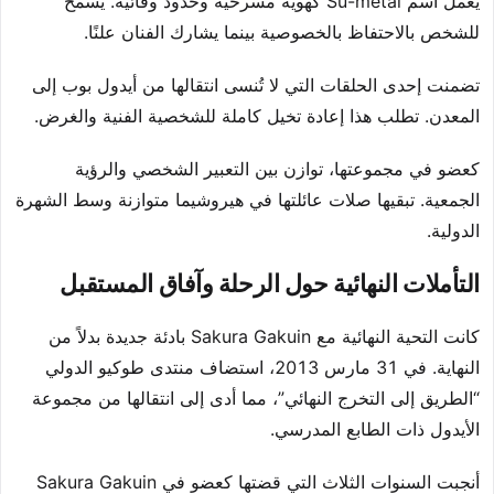
يعمل اسم Su-metal كهوية مسرحية وحدود وقائية. يسمح
للشخص بالاحتفاظ بالخصوصية بينما يشارك الفنان علنًا.
تضمنت إحدى الحلقات التي لا تُنسى انتقالها من أيدول بوب إلى
المعدن. تطلب هذا إعادة تخيل كاملة للشخصية الفنية والغرض.
كعضو في مجموعتها، توازن بين التعبير الشخصي والرؤية
الجمعية. تبقيها صلات عائلتها في هيروشيما متوازنة وسط الشهرة
الدولية.
التأملات النهائية حول الرحلة وآفاق المستقبل
كانت التحية النهائية مع Sakura Gakuin بادئة جديدة بدلاً من
النهاية. في 31 مارس 2013، استضاف منتدى طوكيو الدولي
“الطريق إلى التخرج النهائي”، مما أدى إلى انتقالها من مجموعة
الأيدول ذات الطابع المدرسي.
أنجبت السنوات الثلاث التي قضتها كعضو في Sakura Gakuin