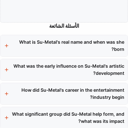
الأسئلة الشائعة
What is Su-Metal's real name and when was she
born?
Su-Metal's real name is Suzuka Nakamoto, and she was born on
What was the early influence on Su-Metal's artistic
December 20, 1997.
development?
Su-Metal's artistic development was influenced by her family,
particularly her father's musical background and her mother's
How did Su-Metal's career in the entertainment
work with gemstones, fostering an environment of creativity and
industry begin?
discipline.
Her career began after she placed as a runner-up in Amuse
Inc.'s Star Kids Audition in 2007, which led to a partnership that
What significant group did Su-Metal help form, and
provided structured training and opportunities.
what was its impact?