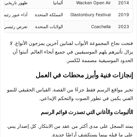
2014
Wacken Open Air
ألمانيا
ظهور تاريخي في
2019
Glastonbury Festival
المملكة المتحدة
أداء عبور رئيسي
2023
Coachella
الولايات المتحدة
تعرض رئيسي في 
فتحت نجاح المجموعة الأبواب لفنانين آخرين يمزجون الأنواع. لا
يزال تأثيرهم يلهم الموسيقيين في جميع أنحاء العالم. أثبتوا أن
الحدود الموسيقية مصممة لتُكسر.
إنجازات فنية وأبرز محطات في العمل
تخبر مواقع الرسم فقط جزءًا من القصة. القياس الحقيقي للنمو
الفني يكمن في تطور الصوت والتحكم الإبداعي.
الألبومات والأغاني التي تصدرت قوائم الرسم
يمتد السجل على مدى أكثر من عقد من الابتكار. كل إصدار يبني
على ما قبله بينما يستكشف أراضًا جديدة.