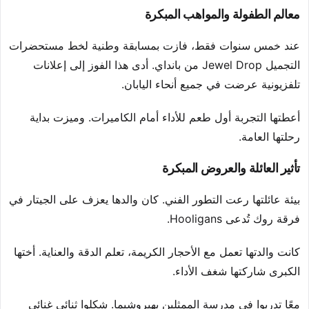
معالم الطفولة والمواهب المبكرة
عند خمس سنوات فقط، فازت بمسابقة وطنية لخط مستحضرات
التجميل Jewel Drop من بانداي. أدى هذا الفوز إلى إعلانات
تلفزيونية عرضت في جميع أنحاء اليابان.
أعطتها التجربة أول طعم للأداء أمام الكاميرات. وميزت بداية
رحلتها العامة.
تأثير العائلة والعروض المبكرة
بيئة عائلتها رعت التطور الفني. كان والدها يعزف على الجيتار في
فرقة روك تُدعى Hooligans.
كانت والدتها تعمل مع الأحجار الكريمة، تعلم الدقة والعناية. أختها
الكبرى شاركتها شغف الأداء.
معًا تدربوا في مدرسة الممثلين بهيروشيما. شكلوا ثنائي غنائي