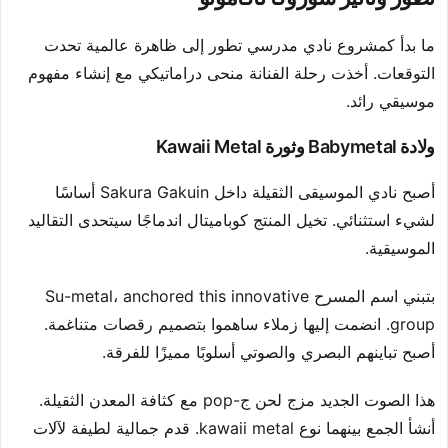
ما بدأ كمشروع نادي مدرسي تطور إلى ظاهرة عالمية تحدت
التوقعات. أخذت رحلة الفنانة منحى دراماتيكي مع إنشاء مفهوم
موسيقي رائد.
ولادة Babymetal وثورة Kawaii Metal
أصبح نادي الموسيقى الثقيلة داخل Sakura Gakuin أساسًا
لشيء استثنائي. تخيل المنتج كوباميتال اندماجًا سيتحدى التقاليد
الموسيقية.
بتبني اسم المسرح Su-metal، anchored this innovative
group. انضمت إليها زملاء ساهموا بتصميم رقصات متناغمة.
أصبح تباينهم البصري والصوتي أسلوبًا مميزًا للفرقة.
هذا الصوت الجديد مزج لحن ج-pop مع كثافة المعدن الثقيلة.
أنشأ الجمع بينهما نوع kawaii metal. قدم جمالية لطيفة لآلات