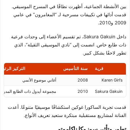
بين الأنشطة الجماعية، أظهرت نطاقًا في المسرح الموسيقي.
قدمت أدائها في تكييفات مسرحية لـ “المغامرون” في عامي
2009 و2010.
داخل Sakura Gakuin، تم تقسيم الأعضاء إلى وحدات فرعية
ذات طابع خاص. انضمت إلى “نادي الموسيقى الثقيلة”، الذي
تطور لاحقًا بشكل كبير.
قرية
سنة التأسيس
التركيز الرئيس
Karen Girl’s
2008
أغاني موضوع الأنمي
Sakura Gakuin
2010
مجموعة أيدول ذات الطابع المدرس
قدمت تجربة الساكورا غوكين استكشافًا موسيقيًا متنوعًا. أعدت
الفنانة لمشاريع مستقبلية مبتكرة ستعيد تعريف الأنواع.
تطور وتأثير سوزوكا ناكاموتو