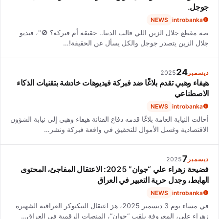
جوجل.
NEWS
introbanka
صة مقطع جلال الزين اللي قالب الدنيا.. حقيقة أم فبركة؟ 🚫"، فيديو
جلال الزين يتصدر جوجل والكل يسأل عن الحقيقة!…
24
ديسمبر
2025
هيفاء وهبي تقدم بلاغًا ضد فبركة فيديوهات خادشة بتقنيات الذكاء
الاصطناعي
NEWS
introbanka
أحالت النيابة العامة بلاغًا قدمه دفاع الفنانة هيفاء وهبي إلى نيابة الشؤون
الاقتصادية وغسل الأموال للتحقيق في واقعة فبركة ونشر…
7
ديسمبر
2025
فضيحة زهراء علي “جوان” 2025: الاعتقال المفاجئ، المحتوى
الهابط، وجدل حرية التعبير في العراق
NEWS
introbanka
في مساء يوم 3 ديسمبر 2025، هز اعتقال التيكتوكر العراقية الشهيرة
زهراء علي، المعروفة بلقب “جوان”، المنصات الرقمية في العراق…