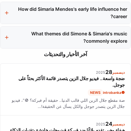
During her solo career, Simaria Mendes released the
How did Simaria Mendes's early life influence her
collaboration 'Loka' with Anitta, which became the most-
watched Brazilian music video.
career?
Growing up in Uibaí, Bahia, in a tight-knit family surrounded by
vibrant culture and music influenced Simaria Mendes's artistic
What themes did Simone & Simaria's music
development and connection to Brazilian rhythms.
commonly explore?
Their music often tackled themes of love and resilience,
آخر الأخبار والتحديثات
resonating deeply with audiences and promoting messages of
independence and empowerment.
28
ديسمبر
2025
ضجة واسعة.. فيديو جلال الزين يتصدر قائمة الأكثر بحثاً على
جوجل.
NEWS
introbanka
صة مقطع جلال الزين اللي قالب الدنيا.. حقيقة أم فبركة؟ 🚫"، فيديو
جلال الزين يتصدر جوجل والكل يسأل عن الحقيقة!…
24
ديسمبر
2025
هيفاء وهبي تقدم بلاغًا ضد فبركة فيديوهات خادشة بتقنيات الذكاء