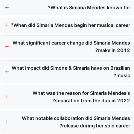
What is Simaria Mendes known for?
Simaria Mendes is known for being a skilled singer-songwriter
and instrumentalist in the sertanejo genre, gaining fame as part
When did Simaria Mendes begin her musical career?
of the duo Simone & Simaria.
Simaria Mendes began her musical career in the 1990s as a
backing vocalist for forró singer Frank Aguiar, which helped her
What significant career change did Simaria Mendes
develop her stage presence and vocal skills.
make in 2012?
In 2012, Simaria Mendes and her sister Simone formed their
own duo, known as Simone & Simaria, which marked a shift from
What impact did Simone & Simaria have on Brazilian
their previous roles in the band Forró do Muído.
music?
The duo redefined the sertanejo soundscape, becoming a
national phenomenon and elevating women's voices in a genre
What was the reason for Simaria Mendes's
traditionally dominated by men.
separation from the duo in 2022?
Simaria Mendes announced a pause from the duo to focus on
her health, leading to an official separation from Simone on
What notable collaboration did Simaria Mendes
August 18, 2022.
release during her solo career?