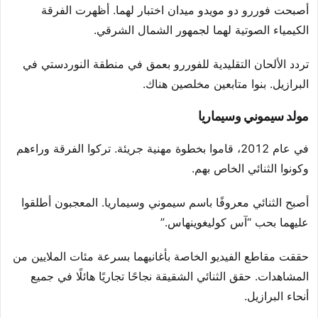
أصبحت فوررو دو مويدو ميدان اختبار لهما. أظهرت الفرقة
الكيمياء الصوتية لهما لجمهور الشمال الشرقي.
تردد الألحان التقليدية للفوررو بعمق في منطقة النوردستي في
البرازيل. بنوا متابعين مخلصين هناك.
مولد سيموني وسيماريا
في عام 2012، قاموا بخطوة مهنية جريئة. تركوا الفرقة وراءهم
وكونوا الثنائي الخاص بهم.
أصبح الثنائي معروفًا باسم سيموني وسيماريا. المعجبون أطلقوا
عليهما بحب “آس كوليغوينهاس.”
حققت مقاطع الفيديو الخاصة بأغانيهما بسرعة مئات الملايين من
المشاهدات. حقق الثنائي الشقيقة نجاحًا تجاريًا هائلًا في جميع
أنحاء البرازيل.