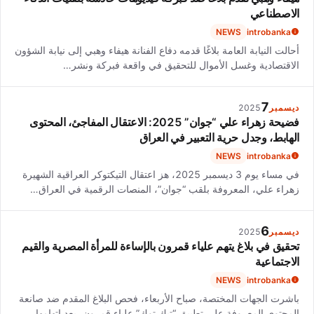
الاصطناعي
NEWS
introbanka
أحالت النيابة العامة بلاغًا قدمه دفاع الفنانة هيفاء وهبي إلى نيابة الشؤون
الاقتصادية وغسل الأموال للتحقيق في واقعة فبركة ونشر…
7
ديسمبر
2025
فضيحة زهراء علي “جوان” 2025: الاعتقال المفاجئ، المحتوى
الهابط، وجدل حرية التعبير في العراق
NEWS
introbanka
في مساء يوم 3 ديسمبر 2025، هز اعتقال التيكتوكر العراقية الشهيرة
زهراء علي، المعروفة بلقب “جوان”، المنصات الرقمية في العراق…
6
ديسمبر
2025
تحقيق في بلاغ يتهم علياء قمرون بالإساءة للمرأة المصرية والقيم
الاجتماعية
NEWS
introbanka
باشرت الجهات المختصة، صباح الأربعاء، فحص البلاغ المقدم ضد صانعة
المحتوى المعروفة على تطبيق “تيك توك” علياء قمرون، بعد اتهامها…