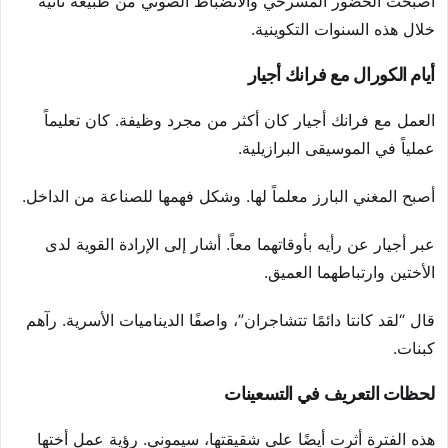
أصبحت الحضور المسرحي والانضباط الصوتي من طبيعة ثانية
خلال هذه السنوات التكوينية.
أيام الكورال مع فرانك أجيار
العمل مع فرانك أجيار كان أكثر من مجرد وظيفة. كان تعليماً
عملياً في الموسيقى البرازيلية.
أصبح المغني البارز معلماً لها. وشكل فهمها للصناعة من الداخل.
عبر أجيار عن رأيه بأوقاتهما معاً. أشار إلى الإرادة القوية لدى
الأختين وارتباطهما العميق.
قال “لقد كانتا دائمًا تتشاجران”، واصفًا الديناميات الأسرية. رآهم
كبنات.
لحظات التعريف في التسعينات
هذه الفترة أثرت أيضًا على شقيقتها، سيموني. رؤية عمل أختها