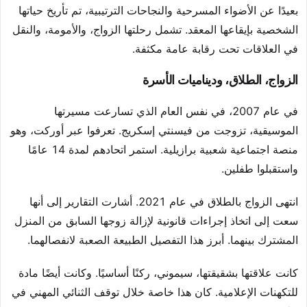
بعيدًا عن الأضواء المسرحية والنجاحات الترتيبية، تم تأريخ حياتها
الشخصية بإيقاعها المعقد. تشمل رحلتها الزواج، والأمومة، والنقل
في العلاقات تحت رقابة عامة مكثفة.
الزواج، الطلاق، وديناميات الأسرة
في عام 2007، في نفس العام الذي تسارعت مسيرتها
الموسيقية، تزوجت من فيسنتي إسكريج. تعرفوا عبر أوركت، وهو
منصة اجتماعية شعبية برازيلية. استمر اتحادهم لمدة 14 عامًا
واستقبلوا طفلين.
انتهى الزواج بالطلاق في عام 2021. أشارت التقارير إلى أنها
سعت إلى اتخاذ إجراءات قانونية لإزالة زوجها السابق من المنزل
المشترك بينهما. أبرز هذا التفصيل الطبيعة الصعبة لانفصالهما.
كانت علاقتها بشقيقتها، سيموني، ركنًا أساسيًا. وكانت أيضًا مادة
للتكهنات الإعلامية. كان هذا خاصة خلال توقف الثنائي المهني في