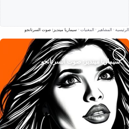
الرئيسية
المشاهير
المغنيات
سيماريا مينديز: صوت السرتانجو
سيماريا مينديز: صوت السرتانجو