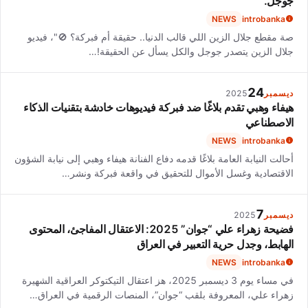
جوجل.
NEWS
introbanka
صة مقطع جلال الزين اللي قالب الدنيا.. حقيقة أم فبركة؟ 🚫"، فيديو
جلال الزين يتصدر جوجل والكل يسأل عن الحقيقة!…
24
ديسمبر
2025
هيفاء وهبي تقدم بلاغًا ضد فبركة فيديوهات خادشة بتقنيات الذكاء
الاصطناعي
NEWS
introbanka
أحالت النيابة العامة بلاغًا قدمه دفاع الفنانة هيفاء وهبي إلى نيابة الشؤون
الاقتصادية وغسل الأموال للتحقيق في واقعة فبركة ونشر…
7
ديسمبر
2025
فضيحة زهراء علي “جوان” 2025: الاعتقال المفاجئ، المحتوى
الهابط، وجدل حرية التعبير في العراق
NEWS
introbanka
في مساء يوم 3 ديسمبر 2025، هز اعتقال التيكتوكر العراقية الشهيرة
زهراء علي، المعروفة بلقب “جوان”، المنصات الرقمية في العراق…