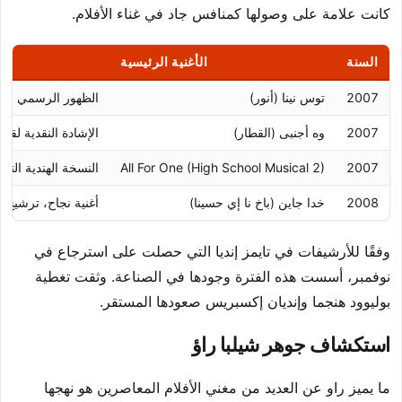
كانت علامة على وصولها كمنافس جاد في غناء الأفلام.
السنة
الأغنية الرئيسية
2007
توس نينا (أنور)
الظهور الرسمي في ا
2007
وه أجنبى (القطار)
الإشادة النقدية لقو
2007
All For One (High School Musical 2)
النسخة الهندية التي
2008
خدا جاين (باخ نا إي حسينا)
أغنية نجاح، ترشيح ف
وفقًا للأرشيفات في تايمز إنديا التي حصلت على استرجاع في
نوفمبر، أسست هذه الفترة وجودها في الصناعة. وثقت تغطية
بوليوود هنجما وإنديان إكسبريس صعودها المستقر.
استكشاف جوهر شيلبا راؤ
ما يميز راو عن العديد من مغني الأفلام المعاصرين هو نهجها