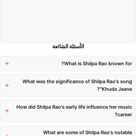
الأسئلة الشائعة
What is Shilpa Rao known for?
Shilpa Rao is known for her versatile playback singing across
Hindi, Telugu, and Tamil cinema. Her artistry is characterized by
What was the significance of Shilpa Rao's song
a unique vocal texture and the ability to blend various genres.
'Khuda Jaane'?
'Khuda Jaane' from the film Bachna Ae Haseeno marked Shilpa
Rao's breakthrough moment, earning her a Filmfare nomination
How did Shilpa Rao's early life influence her music
and establishing her as a serious playback singer in the
career?
industry.
Shilpa Rao's early life was shaped by her father's musical
training and mentorships with esteemed musicians, which built a
What are some of Shilpa Rao's notable