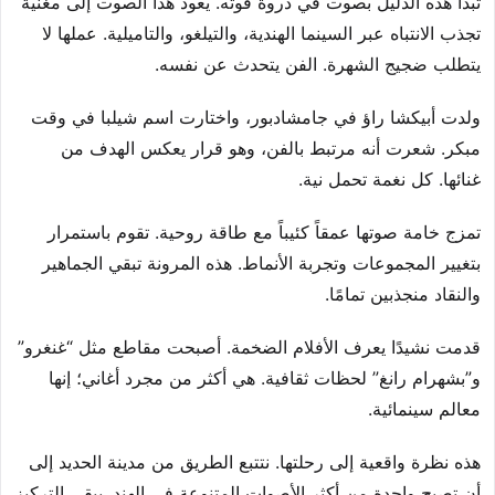
تبدأ هذه الدليل بصوت في ذروة قوته. يعود هذا الصوت إلى مغنية
تجذب الانتباه عبر السينما الهندية، والتيلغو، والتاميلية. عملها لا
يتطلب ضجيج الشهرة. الفن يتحدث عن نفسه.
ولدت أبيكشا راؤ في جامشادبور، واختارت اسم شيلبا في وقت
مبكر. شعرت أنه مرتبط بالفن، وهو قرار يعكس الهدف من
غنائها. كل نغمة تحمل نية.
تمزج خامة صوتها عمقاً كئيباً مع طاقة روحية. تقوم باستمرار
بتغيير المجموعات وتجربة الأنماط. هذه المرونة تبقي الجماهير
والنقاد منجذبين تمامًا.
قدمت نشيدًا يعرف الأفلام الضخمة. أصبحت مقاطع مثل “غنغرو”
و”بشهرام رانغ” لحظات ثقافية. هي أكثر من مجرد أغاني؛ إنها
معالم سينمائية.
هذه نظرة واقعية إلى رحلتها. نتتبع الطريق من مدينة الحديد إلى
أن تصبح واحدة من أكثر الأصوات المتنوعة في الهند. يبقى التركيز