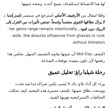
لها هذا الانضباط استكشاف نسيج أحدث وصحة صوتها.
وفقًا لمقال من
الأرشيف الأصلي
استرجع في سبتمبر
تايمز إنديا
:،
لا يزال نطاقها الجوي متعمداً واسعاً. تمتص تأثيرات من الغزل إلى
الروك دون قيود.
, her genre range remains intentionally
wide. She absorbs influences from ghazals to rock
without limitation.
اكتشف Mid-Day أن صوتها يقاوم التصنيف السهل. يعكس هذا
رفضها لأن تكون مقيدة بتوقعات الصناعة.
رحلة شيلبا راؤ: تحليل عميق
وراء كل أداء بلاي باك لا يُنسى يكمن شراكة إبداعية تحدت
ووسعت نطاق صوتها. تكشف مسيرة هذه المغنية كيف شكلت
التحالفات الاستراتيجية هويتها الفنية.