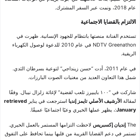
عام 2018، ونمت عبر السفر المشترك.
الالتزام بالقضايا الاجتماعية
تستخدم الفنانة منصتها بانتظام للجهود الإنسانية. ظهرت في
NDTV Greenathon في عام 2010 للدعوة لوصول الكهرباء
الريفية.
في عام 2011، أدت “حسن زينداجي” لتوعية بسرطان الثدي.
شمل هذا التعاون العديد من مغنيات الصوت البارزات.
شاركت في “١٠٠ بايبيرز تلعب لقضية” لإغاثة زلزال نيبال. وفقًا
لمقالة
الأرشيف الأصلي
تايمز إنديا
استرجعت في يناير
retrieved
January
:، يظهر عملها الخيري وعيًا اجتماعيًا عميقًا.
The
إنديان إكسبريس
لاحظت التزامها المستمر بالعمل الخيري.
تستمر في دعم القضايا القريبة من قلبها بينما تحافظ على التفوق