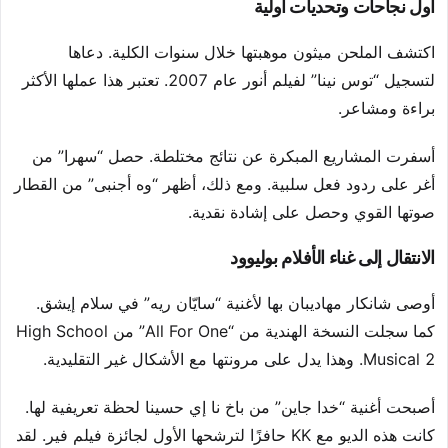
أول نجاحات وتحديات أولية
اكتشف الملحن ميثون موهبتها خلال سنوات الكلية. دعاها
لتسجيل “توس نينا” لفيلم أنور عام 2007. تعتبر هذا عملها الأكثر
براءة ومشاعر.
أسفرت المشاريع المبكرة عن نتائج مختلطة. حصل “سهرا” من
أغر على ردود فعل سلبية. ومع ذلك، أظهر “وه أجنبى” من القطار
صوتها القوي وحصل على إشادة نقدية.
الانتقال إلى غناء الأفلام بوليوود
أوصى شانكار مهاديبان بها لأغنية “سايّان ريه” في سلام إيشق.
كما سجلت النسخة الهندية من “All For One” من High School
Musical 2. وهذا يدل على مرونتها مع الأشكال غير التقليدية.
أصبحت أغنية “خدا جاين” من باخ نا إي حسينا لحظة تعريفية لها.
كانت هذه الديو مع KK حافزًا لترشحها الأول لجائزة فيلم فير. لقد