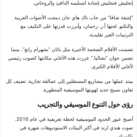
إنجليش فنجليش إشادة لتسليمه الدافئ والروحاني.
“إشقة شافا” من جاب تاك هاي جان دمجت الأصوات العربية
والتكنو. لحنها أ.ر. رحمان، وأبرزت قدرتها على التكيف مع
الترتيبات الغير تقليدية.
تضمنت الأفلام الضخمة الأخيرة مثل باثان “بشهرام رانغ”، بينما
تضمن جوان “تشاليا.” عززت هذه الأغاني مكانتها كصوت رئيسي
لأغاني الأفلام الكبرى.
يمتد عملها من مشاريع المستقلين إلى عمالقة تجارية. تضيف كل
تعاون نسيج جديد لهويتها الموسيقية المتطورة.
رؤى حول التنوع الموسيقي والتجريب
أصبح عبور الحدود الموسيقية لحظة تعريفية في عام 2016.
صوت هندي ارتد في أكثر البيئات الاستوديوهات شهرة في
باكستان.