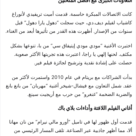
التعاونات الكبرى مع أفضل الملحنين
كانت الاتصالات المبكرة حاسمة. قدمت أميت تريفيدي لأنوراغ
كاشياب لفيلم ديف.دي، حيث سجلت “دهول يارا دهول” قبل
سنوات من الإصدار. أظهرت هذه القدر من تأثيرها أبعد من الغناء.
اختبرت الأغنية “مودي مودي إيتيفاق سي” من با، تنوعها بشكل
مكثف. لحنها إلهي يا راجا، اعتبرت هذه تجربتها الأكثر صعوبة.
حصلت على إشادة نقدية وترشيح لجائزة فيلم فير.
بدأت الشراكات مع بريتام في عام 2010 واستمرت لأكثر من
عقد. شمل التعاون مع فيشال-شيخر أغنية “مهربان” من بانغ بانغ
والضربة الضخمة “غنغرو” من حرب مع أريجيت سينغ.
أغاني الفيلم اللافتة وأداءات بلاي باك
قدمت أول ظهور لها في تاميل “أورو مالي نيرام” من نان مهانا
ألا، مما أظهر جاذبية عبر الصناعة. تلقى المسار الرئيسي من