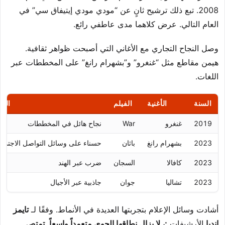
2008. تبع ذلك ترشيح ثانٍ عن “مودي مودي إيتيفاق سي” في
العام التالي. عرض كلاهما مدى عاطفي رائع.
وصل النجاح التجاري مع الأغاني التي أصبحت ظواهر ثقافية.
هيمن مقاطع مثل “غنغرو” و”بشهرام رانغ” على المخططات عبر
اللغات.
السنة
الأغنية
الفيلم
التأ
2019
غنغرو
War
نجاح هائل في المخططات
2023
بشهرام رانغ
باثان
حسناء على وسائل التواصل الاجتما
2023
كافالا
السجان
ضرب عبر الهند
2023
تشاليا
جوان
جاذبية عبر الأجيال
أشادت وسائل الإعلام بتجربتها العديدة في الأنماط. وفقًا لـ
تايمز
إنديا
الأرشيفات
:، لا يزال نطاقها الجوي متعمداً واسعاً. تمتص