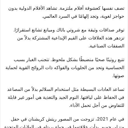
تصف نفسها كعشوقة أفلام ملتزمة. تشاهد الأفلام الدولية بدون
حواجز لغوية، وتجد إلهامًا في السرد العالمي.
توفر صداقات وثيقة مع شروتي باثاك وميانغ تشانغ استقرارًا.
تزدهر هذه العلاقات على القيم الإبداعية المشتركة بدلاً من
الصفقات الصناعية.
تتبع روتينًا صحيًا منضبطًا بشكل ملحوظ. تتجنب الغبار بسبب
الحساسية وتحد من الحلويات والفواكه ذات الروائح القوية لحماية
صوتها.
تساعد العادات البسيطة مثل استخدام السلالم بدلاً من المصاعد
في الحفاظ على لياقتها. النوم الجيد والتغذية هي أمور غير قابلة
للتفاوض من أجل تحمل الأداء.
في عام 2021، تزوجت من المصور ريتش كريشنان في حفل
منزلي حميم. بدأت علاقتهما في جولة بريتام في الولايات المتحدة