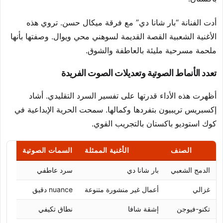
أدت الفنانة “بار شانا دي” مع فرقة ميكال حسن. تروي هذه
الأغنية الشعبية القصة القديمة لسوهني محي ويوال. وصفتها بأنها
ملحمة مسرحية مليئة بالعاطفة والشوق.
تعدد الأنماط الصوتية وتعديلات الصوت الفريدة
أظهرت هذه الأداء قدرتها على تفسير السرد التقليدي. أشاد
إكسبريس تريبيون بتفردها وكمالها. سمحت الحرية الإبداعية في
كوك استوديو باكستان بالتجريب القوي.
الصنف
الأغنية الممثلة
السمات الصوتية
الدمج الشعبي
بار شانا دي
سرد عاطفي
غزالي
أعمال غير منشورة متنوعة
nuance دقيق
تكنو-فيوجن
إشقة شافا
نطاق تكيفي