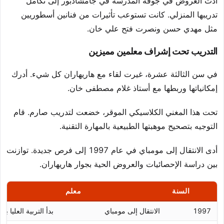
أدت العروض في جوقة المدرسة في جامشادبور إلى تكامل
تدريبها المنزلي. كانت تستوعب تأثيرات من فنانين أسطوريين
مثل مهدي حسن ونصرت فتح علي خان.
التدريب تحت إشراف معلمين مميزين
في سن الثالثة عشرة، غيرت لقاء مع هاريهاران كل شيء. أدرك
إمكانياتها وربطها مع أستاذ غلام مصطفى خان.
تحت هذا المغني الكلاسيكي الموقر، خضعت لتدريب صارم. قام
التوجيه بتصحيح موهبتها الطبيعية بالمهارة التقنية.
أدى الانتقال إلى مومباي في عام 1997 إلى فرص جديدة. توازنت
بين دراسة الإحصائيات والعروض الحية بجوار هاريهاران.
السنة
معلم
1997
الانتقال إلى مومباي
بدأ التربية العليا بي