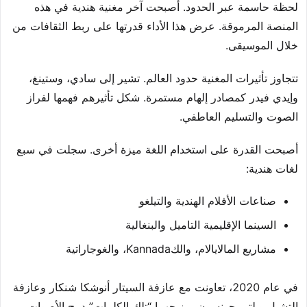
لحظة حاسمة عبر الحدود. أصبحت آخر مغنية هندية في هذه
المنصة المرموقة. عرض هذا الأداء قدرتها على ربط الثقافات من
خلال الموسيقى.
تتجاوز تأثيرات المغنية حدود العالم. تشير إلى سادي، وستينغ،
وإيدي فيدر كمصادر إلهام مستمرة. شكل تأثيرهم فهمها لفراز
الصوت والتسليم العاطفي.
أصبحت القدرة على استخدام اللغة ميزة أخرى. سجلت في سبع
لغات هندية:
صناعات الأفلام الهندية والتيلغو
السينما الإقليمية التاميل والبنغالية
مشاريع المالايالام، والكKannada، والغوجاراتية
في عام 2020، تعاونت مع عازفة السيتار أنوشكا شنكار وعازفة
التشيل ويلتير جونسون. مزيجهما “تلك الكلمات” دمج الأصوات