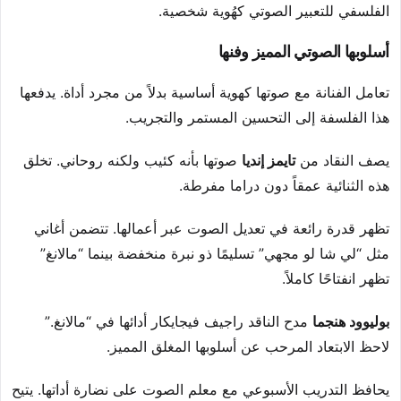
الفلسفي للتعبير الصوتي كهُوية شخصية.
أسلوبها الصوتي المميز وفنها
تعامل الفنانة مع صوتها كهوية أساسية بدلاً من مجرد أداة. يدفعها
هذا الفلسفة إلى التحسين المستمر والتجريب.
يصف النقاد من
تايمز إنديا
صوتها بأنه كئيب ولكنه روحاني. تخلق
هذه الثنائية عمقاً دون دراما مفرطة.
تظهر قدرة رائعة في تعديل الصوت عبر أعمالها. تتضمن أغاني
مثل “لي شا لو مجهي” تسليمًا ذو نبرة منخفضة بينما “مالانغ”
تظهر انفتاحًا كاملاً.
بوليوود هنجما
مدح الناقد راجيف فيجايكار أدائها في “مالانغ.”
لاحظ الابتعاد المرحب عن أسلوبها المغلق المميز.
يحافظ التدريب الأسبوعي مع معلم الصوت على نضارة أداتها. يتيح