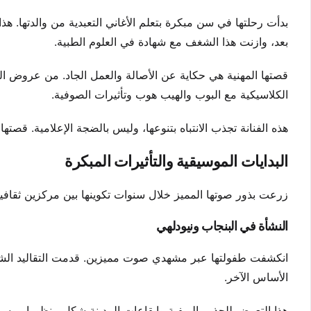
بدأت رحلتها في سن مبكرة بتعلم الأغاني التعبدية من والدتها. ه
بعد، وازنت هذا الشغف مع شهادة في العلوم الطبية.
قصتها المهنية هي حكاية عن الأصالة والعمل الجاد. من عروض ال
الكلاسيكية مع البوب والهيب هوب وتأثيرات الصوفية.
هذه الفنانة تجذب الانتباه بتنوعها، وليس بالضجة الإعلامية. قصتها 
البدايات الموسيقية والتأثيرات المبكرة
زرعت بذور صوتها المميز خلال سنوات تكوينها بين مركزين ثقافيين
النشأة في البنجاب ونيودلهي
انكشفت طفولتها عبر مشهدي صوت مميزين. قدمت التقاليد الشعب
الأساس الآخر.
هذا التعرض للجذور الريفية وإيقاعات المدينة شكل منظورا موسيقي