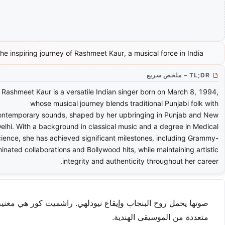
he inspiring journey of Rashmeet Kaur, a musical force in India.
TL;DR – ملخص سريع
Rashmeet Kaur is a versatile Indian singer born on March 8, 1994,
whose musical journey blends traditional Punjabi folk with
ontemporary sounds, shaped by her upbringing in Punjab and New
elhi. With a background in classical music and a degree in Medical
ience, she has achieved significant milestones, including Grammy-
inated collaborations and Bollywood hits, while maintaining artistic
integrity and authenticity throughout her career.
صوتها يحمل روح البنجاب وإيقاع نيودلهي. راشميت كور هي مغن
متعددة من الموسيقى الهندية.