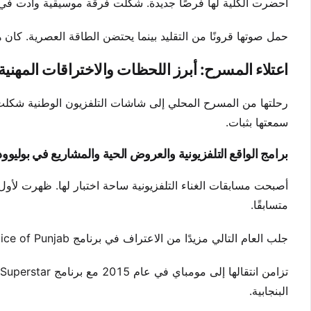
أحضرت الكلية لها فرصًا جديدة. شكلت فرقة موسيقية وأدت في مهر
حمل صوتها قرونًا من التقليد بينما يحتضن الطاقة العصرية. كان هذ
اعتلاء المسرح: أبرز اللحظات والاختراقات المهنية
رحلتها من المسرح المحلي إلى شاشات التلفزيون الوطنية شكلت ف
سمعتها بثبات.
برامج الواقع التلفزيونية والعروض الحية والمشاريع في بوليوود
متسابقًا.
جلب العام التالي مزيدًا من الاعتراف في برنامج Voice of Punjab. حصلت على مركز بين أفضل 10 متسابقين، ما عزز حضورها الإقليمي.
البنجابية.