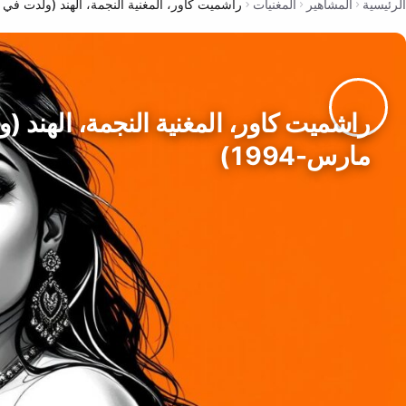
الرئيسية
المشاهير
المغنيات
راشميت كاور، المغنية النجمة، الهند (ولدت في 8-مارس-1994)
مارس-1994)