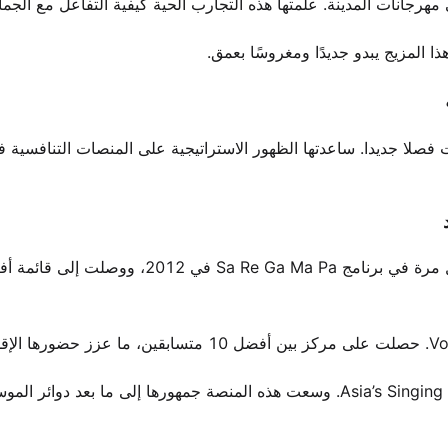
جانات المدينة. علمتها هذه التجارب الحية كيفية التفاعل مع الجماه
ا المزيج يبدو جديدًا ومغروسًا بعمق.
صلا جديدا. ساعدتها الظهور الاستراتيجية على المنصات التنافسية في
تزامن انتقالها إلى مومباي في عام 2015 مع برنامج Asia’s Singing Superstar. وسعت هذه المنصة جمهورها إلى ما بعد دوائ