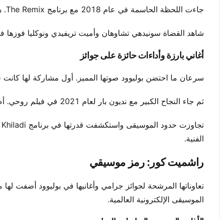
جاءت اللحظة الحاسمة في عام 2018 مع برنامج The Remix. هذا البرنامج الأصلي على Amazon Prime يجمعها مع المنتج Su Real.
شاهد القضاة سونيدهي تشاوهان وأميت تريفيدي ونوكليا فوزها في النهائيات.
أغاني بارزة وأداءات حائزة على جوائز
سرعان ما احتضن بوليوود صوتها المميز. أول مشاركة لها كانت في الأغنية البنجابية Heer لفي
ثم جاء النجاح الكبير مع نديون بار لعام 2021 في فيلم روحي. أصبحت هذه النسخة المستعادة من Let The Music Play لشنور ظاهرة ثقافية.
الفنية.
راشميت كور: رمز موسيقي
تعاوناتها المرشحة لجوائز جرامي وأغانيها في بوليوود أضفت لها م
الموسيقى الإلكترونية العالمية.