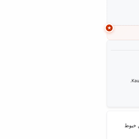
Kau
ن خيوط