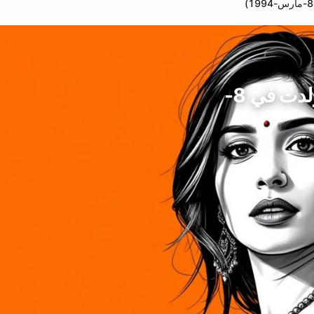
راشميت كاور، المغنية النجمة، الهند (ولدت في 8-