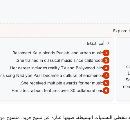
Explore t
أهم النقاط
Rashmeet Kaur blends Punjabi and urban music.
She trained in classical music since childhood.
c
Her career includes reality TV and Bollywood hits.
D
r's song Nadiyon Paar became a cultural phenomenon.
Sc
She received multiple awards for her music.
nom
Her latest album features over 30 collaborations.
ية تتخطى التسميات البسيطة. صوتها عبارة عن نسيج فريد، منسوج م