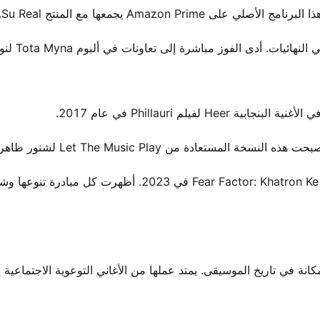
 أدى الفوز مباشرة إلى تعاونات في ألبوم Tota Myna لنوكليا.
لم Phillauri في عام 2017.
تجاوزت حدود الموسيقى واستكشفت قدرتها في برنامج Fear Factor: Khatron Ke Khiladi في 2023. أظهرت كل م
كانة في تاريخ الموسيقى. يمتد عملها من الأغاني التوعوية الاجتماعية 