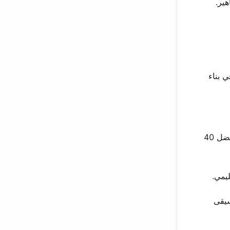
ير.
 بناء
أصبحت مسابقات الغناء التلفزيونية ساحة اختبار لها. ظهرت لأول مرة في برنامج Sa Re Ga Ma Pa في 2012، ووصلت إلى قائمة أفضل 40
ر الموسيقى