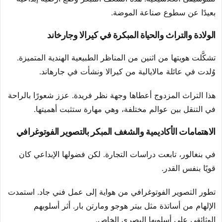
بعيدًا عن سطوع صناعة الموضة.
الولادة والتراث والحياة المبكرة في كيرالا وجارخاند
تشكَّلت هويتها من اثنين من المناظر الطبيعية الهندية المتميزة.
وُلدت في عائلة مالايالية من كيرالا ونشأت في جارهاند.
هذا التراث المزدوج أعطاها وجهة نظر فريدة. عزز شعورًا بالراحة
في التنقل بين عوالم مختلفة، وهي مهارة ستثبت أهميتها.
الاهتمامات الأكاديمية والشغف المبكر بالتصوير الفوتوغرافي
في بنغالور، تابعت دراسات التجارة. لكن فضولها الإبداعي كان
قويًا بنفس القدر.
تطور التصوير الفوتوغرافي من هواية إلى عمل فني جاد. استمدت
الإلهام من أساتذة مثل بيتر هوجو ومارتن بار. أثر أسلوبهم
الوثائقي على أسلوبها البصري الخاص.