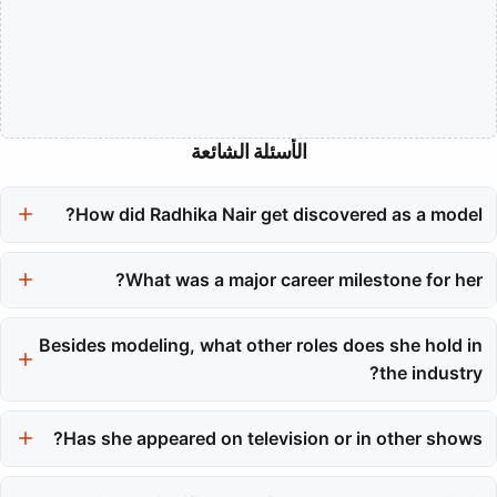
الأسئلة الشائعة
How did Radhika Nair get discovered as a model?
She was scouted while working in Bangalore, which led to her
pivotal move to Mumbai to pursue modeling full-time.
What was a major career milestone for her?
Her debut for Balenciaga on the Paris runway marked a
significant breakthrough, instantly elevating her profile on the
Besides modeling, what other roles does she hold in
global fashion stage.
the industry?
Nair works as a stylist and digital content producer, showcasing
Has she appeared on television or in other shows?
her versatility behind the camera and in creative direction.
Yes, she has expanded her creative work to include