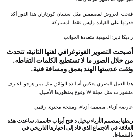
فتحت العروض لمصممين مثل استيبان كورتازار. هذا الدور أكد
قدرتها على القيادة وليس فقط المشاركة.
راديكا ناير: الموهبة متعددة الجوانب
أصبحت التصوير الفوتوغرافي لغتها الثانية، تتحدث
من خلال الصور ما لا تستطيع الكلمات التقاطه.
وثقت عدستها الهند بعمق ومسافة فنية.
هذا العمل البصري يعكس أساتذة الوثائق مثل بيتر هوجو. اعترف
منشورات مثل مجلة W وفوغ بمنظورها الأصيل.
عارضة أزياء، مصممة أزياء، ومنتجة محتوى رقمي
ربطها بمصمم الأزياء نيخيل د فتح أبواب حاسمة. ساعدت هذه
العلاقة في الاجتماع الذي قاد إلى اختيارها التاريخي في
بالينسياغا.