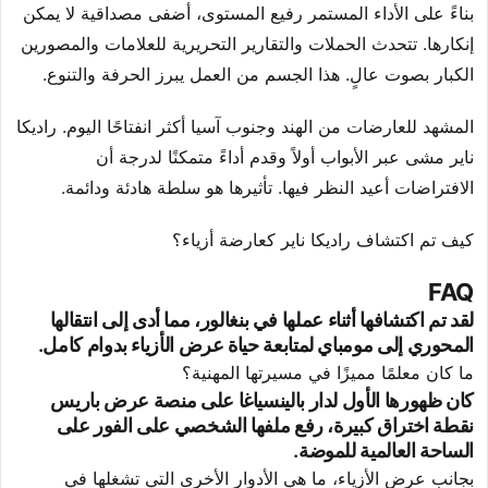
بناءً على الأداء المستمر رفيع المستوى، أضفى مصداقية لا يمكن
إنكارها. تتحدث الحملات والتقارير التحريرية للعلامات والمصورين
الكبار بصوت عالٍ. هذا الجسم من العمل يبرز الحرفة والتنوع.
المشهد للعارضات من الهند وجنوب آسيا أكثر انفتاحًا اليوم. راديكا
ناير مشى عبر الأبواب أولاً وقدم أداءً متمكنًا لدرجة أن
الافتراضات أعيد النظر فيها. تأثيرها هو سلطة هادئة ودائمة.
كيف تم اكتشاف راديكا ناير كعارضة أزياء؟
FAQ
لقد تم اكتشافها أثناء عملها في بنغالور، مما أدى إلى انتقالها
المحوري إلى مومباي لمتابعة حياة عرض الأزياء بدوام كامل.
ما كان معلمًا مميزًا في مسيرتها المهنية؟
كان ظهورها الأول لدار بالينسياغا على منصة عرض باريس
نقطة اختراق كبيرة، رفع ملفها الشخصي على الفور على
الساحة العالمية للموضة.
بجانب عرض الأزياء، ما هي الأدوار الأخرى التي تشغلها في