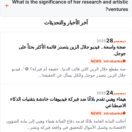
appearances in various TV and show formats, blending fashion
What is the significance of her research and artistic
with broader media.
ventures?
This work highlights her deep engagement with fashion as an
آخر الأخبار والتحديثات
art form, moving beyond the runway to explore its cultural and
conceptual foundations.
28
ديسمبر
2025
ضجة واسعة.. فيديو جلال الزين يتصدر قائمة الأكثر بحثاً على
جوجل.
NEWS
introbanka
صة مقطع جلال الزين اللي قالب الدنيا.. حقيقة أم فبركة؟ 🚫"، فيديو
جلال الزين يتصدر جوجل والكل يسأل عن الحقيقة!…
24
ديسمبر
2025
هيفاء وهبي تقدم بلاغًا ضد فبركة فيديوهات خادشة بتقنيات الذكاء
الاصطناعي
NEWS
introbanka
أحالت النيابة العامة بلاغًا قدمه دفاع الفنانة هيفاء وهبي إلى نيابة الشؤون
الاقتصادية وغسل الأموال للتحقيق في واقعة فبركة ونشر…