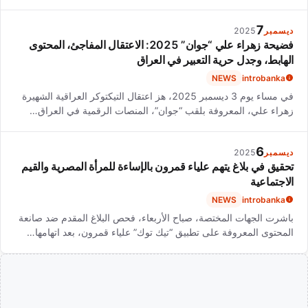
7
ديسمبر
2025
فضيحة زهراء علي “جوان” 2025: الاعتقال المفاجئ، المحتوى
الهابط، وجدل حرية التعبير في العراق
NEWS
introbanka
في مساء يوم 3 ديسمبر 2025، هز اعتقال التيكتوكر العراقية الشهيرة
زهراء علي، المعروفة بلقب “جوان”، المنصات الرقمية في العراق…
6
ديسمبر
2025
تحقيق في بلاغ يتهم علياء قمرون بالإساءة للمرأة المصرية والقيم
الاجتماعية
NEWS
introbanka
باشرت الجهات المختصة، صباح الأربعاء، فحص البلاغ المقدم ضد صانعة
المحتوى المعروفة على تطبيق “تيك توك” علياء قمرون، بعد اتهامها…