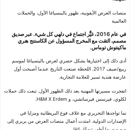
منصات العرض الأيقونية، ظهور بالينسياغا الأول، والحملات
العالمية
في عام 2016، غيًَّر اجتماع في دلهي كل شيء. عبر صديق
مصمم، التقت مع المخرج المسؤول عن الكاستنج هنري
ماكينتوش توماس.
أدى ذلك إلى اختيارها بشكل حصري لعرض بالينسياغا لموسم
ربيع/صيف 2017. اللحظة صنعت التاريخ عندما أصبحت أول
عارضة هندية تسير للعلامة التجارية.
انفجرت مسيرتها المهنية بعد ذلك الظهور الأول. تبعت ذلك حملات
لكلوي، فيرسس فيرساتشي، و H&M X Erdem.
نما تواجدها التحريري مع غلاف فوغ البريطانية ومزايا في
الإصدارات الدولية. امتدت أعمال منصات العرض من بربري إلى
ميو ميو، ما أظهر تنوعًا رائعًا.