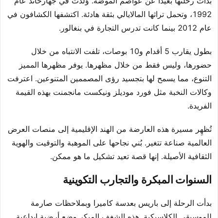
بدأت رحلتها بعيدًا عن عواصم الموضة. وُلدت في جهارخاند عام
1992، وتحمل تراثها المالايالي بثقة هادئة. اكتشفها الكشافون في
عام 2012 بينما كانت تدرس التجارة في بنغالور.
بطول يقارب 5 أقدام و10 بوصات، تلفت الانتباه من خلال
حضورها، وليس فقط من خلال مظهرها. يوفر مظهرها المميز
التنوع، مما يسمح لها بتجسيد رؤى المصممين المتنوعين. اعترفت
وكالات النخبة مثل فورد موديلز ونيكست مانجمنت بهذه القيمة
الفريدة.
تُظهِر مسيرة هذه العارضة من الهند الإقليمية إلى منصات العرض
العالمية صناعة تتغير. بُني نجاحها على الموهبة والتوقيت والهوية
الثقافية الأصيلة. إنها قصة تعيد تشكيل ما هو ممكن.
السنوات المبكرة والتجارب التكوينية
بدأت الرحلة إلى باريس بعدسة كاميرا وبملاحظات صارمة
للموسيقى الكلاسيكية. هذه الشغف المبكر وضع أرضية إبداعية