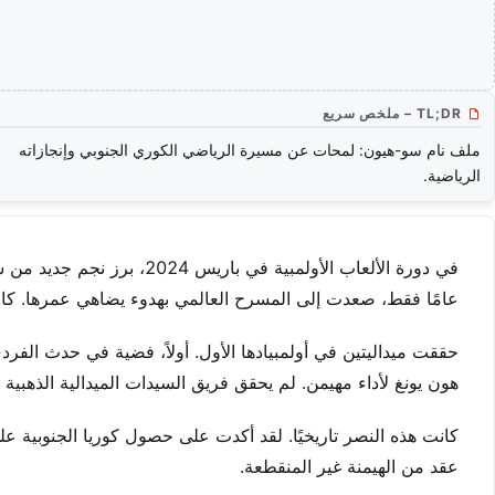
TL;DR – ملخص سريع
ملف نام سو-هيون: لمحات عن مسيرة الرياضي الكوري الجنوبي وإنجازاته
الرياضية.
عامًا فقط، صعدت إلى المسرح العالمي بهدوء يضاهي عمرها. كان قو
حققت ميداليتين في أولمبيادها الأول. أولاً، فضية في حدث الف
هون يونغ لأداء مهيمن. لم يحقق فريق السيدات الميدالية الذهبية فقط؛ ب
كانت هذه النصر تاريخيًا. لقد أكدت على حصول كوريا الجنوبية على
عقد من الهيمنة غير المنقطعة.