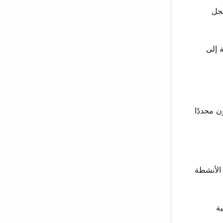
اء سجل
 إلى
 محددًا
 الأنشطة
ية