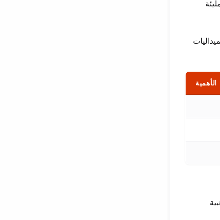
لمليئة
ميداليات
الأهمية
لذهبية