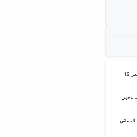
في دورة الألعاب الأولمبية في باريس 2024، برز نجم جديد من سلالة القوس والسهم الكورية الجنوبية. نام سو هيون، التي تبلغ من العمر 19
ن، وجون
النسائي.