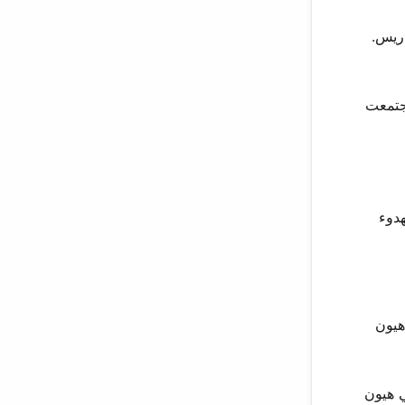
اريس.
اجتمعت
هدوء
 سي هيون
ي هيون