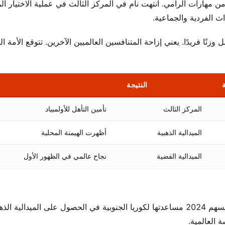
لعاب الأولمبية الكورية لعام 2024 كل جانب من مهارات الرامي. انتهت نام في المركز الثالث في عملية الاختيار ا
اث الفردية والجماعية.
نًا فريدًا. يعني إزاحة المتنافسين العالميين الآخرين. تتوقع الأمة ال
النتيجة
المركز الثالث
تأمين التأهل للأولمبياد
الميدالية الذهبية
أظهرت الهيمنة المحلية
الميدالية الفضية
نجاح عالمي في الظهور الأول
جلب الاختيار فرصًا دولية فورية. شهدت بطولة العالم للقوس والسهم 2024 مساعدتها لكوريا الجنوبية في الحصول على الميدالية ا
 العالمية.