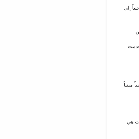
باً إلى
 قدمت
 مبنياً
خدمت هي