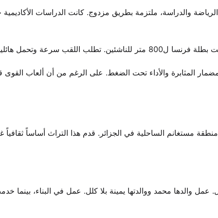
لرياضة والدراسة، ملتزمة بطريق مزدوج. كانت الدراسات الأكاديمية جن
المضمار المثابرة والأداء تحت الضغط. على الرغم من أن ألعاب القوى
قة مستغانم الساحلية في الجزائر. قدم هذا التراث أساساً ثقافياً غنياً
أصغر بين ثمانية أطفال. عمل والدها محمد ووالدتها يمينة بلا كلل. عمل في البناء، بينما 