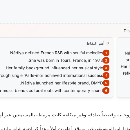
Dis
أهم النقاط
Nâdiya defined French R&B with soulful melodies.
Nâ
pr
She was born in Tours, France, in 1973.
Her 
Her family background influenced her musical style.
ref
ough single 'Parle-moi' achieved international success.
Nâdiya launched her lifestyle brand, DMYD.
r music blends cultural roots with contemporary sound.