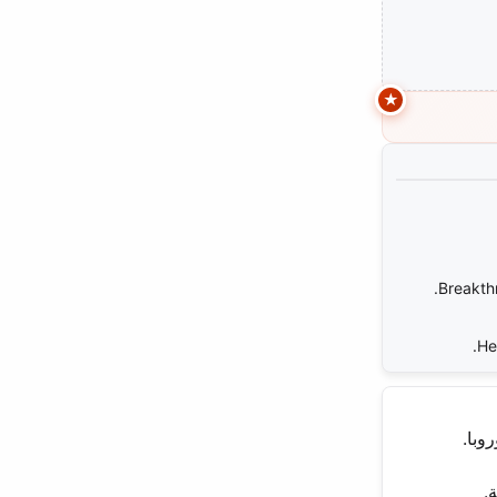
Breakthr
He