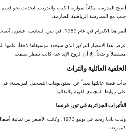
أصبح المدرسة مكاناً لموازنة الكتب والتدريب. انجذبت نحو قسم ا
جنب مع الممارسة الرياضية الصارمة.
أثمر هذا الالتزام في عام 1989. في سن السادسة عشرة، أصبحت بطلة فرنسا ل800 متر للناشئين. تطلب اللقب سرعة وتحمل هائلين.
عرض هذا الانتصار التركيز الذي سيحدد موسيقاها لاحقاً. علمها 
مستقبلاً واضحاً، إلا أن الروح الإبداعية كانت تنتظر بصمت.
الخلفية العائلية والتراث
بدأت قصة عائلتها بعيداً عن استوديوهات التسجيل الفرنسية، في منط
على روابط المجتمع القوية والتقاليد.
التأثيرات الجزائرية في تور، فرنسا
ولدت ناديا زيجم في يونيو 1973، وكانت ال
كممرضة.