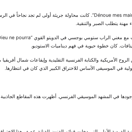
كانت أولى خطواتها في الصناعة الأغنية المنفردة لعام 1997 “Dénoue mes mains”. كانت محاولة جريئة أولى لم تجد نجاحاً ف
أصبحت التعاونات جزءاً رئيسياً من نموها. في عام 2001، تعاونت مع مغني الراب ستومي
الروح الأمريكية والكتابة الفرنسية التقليدية وإيقاعات شمال أفريقيا من
لية في الموسيقى الأساس للاختراق الكبير الذي كان في انتظارها.
التجارب المبكرة، رسخت أغنيتان منفردتان في عام 2001 وجودها في المشهد الموسيقي الفرنسي. أظهرت هذه المقاطع الجاذ
براير 2001، أصبحت “J’ai confiance en toi” الأغنية الفردية الأولى التي دخلت قوائم الفنون للفنانة. وُصف هذا الاختر