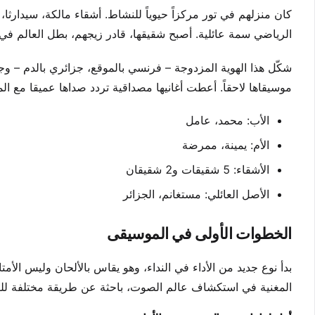
كان منزلهم في تور مركزاً حيوياً للنشاط. أشقاء مالكة، سيدارثا، 
الرياضي سمة عائلية. أصبح شقيقها، قادر زيجهم، بطل العالم في 
شكّل هذا الهوية المزدوجة – فرنسي بالموقع، جزائري بالدم – و
موسيقاها لاحقاً. أعطت أغانيها مصداقية تردد صداها عميقا مع ال
الأب: محمد، عامل
الأم: يمينة، ممرضة
الأشقاء: 5 شقيقات و2 شقيقان
الأصل العائلي: مستغانم، الجزائر
الخطوات الأولى في الموسيقى
بدأ نوع جديد من الأداء في النداء، وهو يقاس بالألحان وليس الأمت
المغنية في استكشاف عالم الصوت، باحثة عن طريقة مختلفة لل