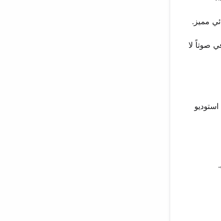
ئي مميز.
كيف شكل تراثها الثقافي صوتاً لا
استوديو