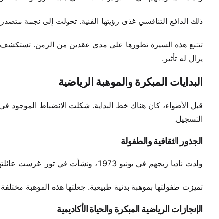
ذلك الدافع التنافسي غذى رؤيتها الفنية. تحولت إلى نجمة متصدر
يزال له تأثير.
البدايات المبكرة والموهبة الرياضية
قبل الأضواء، كان هناك خط البداية. شكلت الانضباط الموجود في ا
التسجيل.
الجذور الثقافية والطفولة
ولدت ناديا زيجهم في يونيو 1973، ونشأت في تور. غرست عائلتها الكبيرة قيم العمل الجاد. كان هذا الأساس مبنياً على تراثها الجزائري.
تميزت طفولتها بموهبة بدنية طبيعية. جعلتها هذه الموهبة مختلفة 
الإنجازات الرياضية المبكرة والحياة الأكاديمية