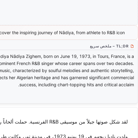
cover the inspiring journey of Nâdiya, from athlete to R&B icon.
TL;DR – ملخص سريع
diya Nâdiya Zighem, born on June 19, 1973, in Tours, France, is a
ominent French R&B singer whose career spans over two decades.
music, characterized by soulful melodies and authentic storytelling,
lects her Algerian heritage and has garnered significant commercial
success, including chart-topping hits and critical acclaim.
لقد شكل صوتها جيلاً من موسيقى R&B الفرنسية. حملت ألحاناً روحانية وقصصاً صادقة وغير متكلفة كانت مرتبطة بالمستمعين عبر أوروبا.
ولدت ناديا زيجهم في 19 يونيو 1973، في مدينة تور، وكانت طريقها إلى الموسيقى غير متوقع. أظهرت أولاً وعداً كرياضية شابة ملتزمة.