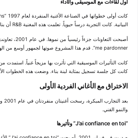
أول لقاءات مع الموسيقى والأداء
البيانية. كانت التجربة درساً حيوياً. تعلمت هذه المغنية R&B أن بناء مهنة يتطلب الصبر والتنقية.
me pardonner”. قدم هذا المشروع صوتها لجمهور أوسع من الهتافات. كان خطوة حيوية في فهم ديناميات الاستوديو.
كانت التأثيرات الموسيقية التي تأثرت بها مزيجاً غنياً. استمدت من 
كانت كل جلسة تسجيل بمثابة لبنة بناء. وضعت هذه الخطوات الأو
الاختراق مع الأغاني الفردية الأولى
بعد 
والنمو الفني.
“J’ai confiance en toi” وتأثيرها
صدرت في ف