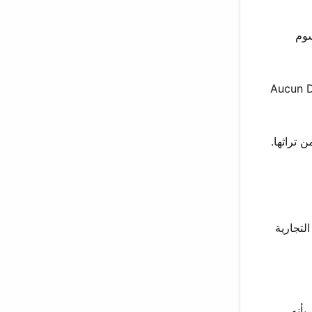
ي الرسوم
 بوجسي في الدويتو القوي “Aucun Dieu ne pourra
 تراثها.
بية التجارية
اق بأنه