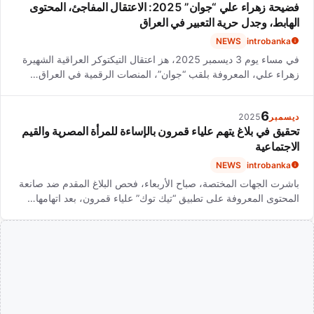
فضيحة زهراء علي “جوان” 2025: الاعتقال المفاجئ، المحتوى
الهابط، وجدل حرية التعبير في العراق
NEWS
introbanka
في مساء يوم 3 ديسمبر 2025، هز اعتقال التيكتوكر العراقية الشهيرة
زهراء علي، المعروفة بلقب “جوان”، المنصات الرقمية في العراق…
6
ديسمبر
2025
تحقيق في بلاغ يتهم علياء قمرون بالإساءة للمرأة المصرية والقيم
الاجتماعية
NEWS
introbanka
باشرت الجهات المختصة، صباح الأربعاء، فحص البلاغ المقدم ضد صانعة
المحتوى المعروفة على تطبيق “تيك توك” علياء قمرون، بعد اتهامها…