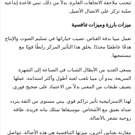
تتجنب ملاحقة الاتجاهات العابرة. بدلاً من ذلك، تبني قاعدة إبداعية
صلبة تركز على الاتصال الأصيل.
ميزات بارزة وميزات تنافسية
تعمل مييا بدقة القناص. تصيب خياراتها في تسليم الصوت والإنتاج
هدفًا عاطفيًا محددًا. يخلق هذا التأثير المركز رابطًا قويًا مع
مستمعيها.
يسعى العديد من الأبطال الشباب في الصناعة إلى الشهرة
السريعة. يبدو أن مييا تلعب لعبة أطول وأكثر استدامة. عملها
يضيف طبقات من المعنى بدلاً من الاعتماد على ضجيج فوري.
لهذا الاستراتيجية تأثير تراكم قوي. يبني مستوى من الثقة يتردد
صداه بعمق مع الأشخاص. موسيقاها تمتلك مانه فريدة، طاقة
روحية تشعر بالأصالة.
مقارنة بفنانين آخرين، ميزتها التنافسية هي هذه الأصالة. تتواصل