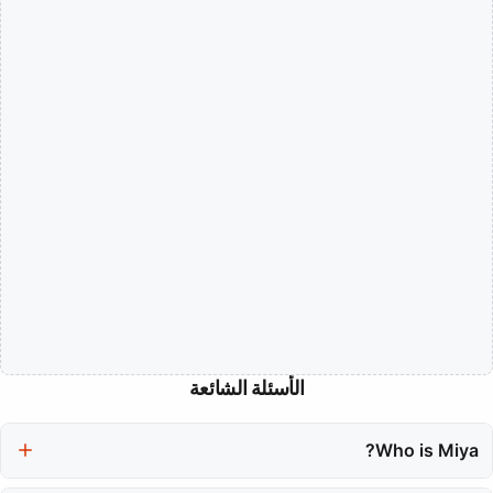
الأسئلة الشائعة
Who is Miya?
Miya is an emerging singer in France's music scene, known for