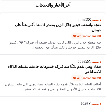
The future for Miya looks promising, as she has built a solid
term success.
آخر الأخبار والتحديثات
foundation for her career. Her ability to expand her artistic
range and connect with her audience will determine her
trajectory in the music industry.
28
ديسمبر
2025
ضجة واسعة.. فيديو جلال الزين يتصدر قائمة الأكثر بحثاً على
جوجل.
NEWS
introbanka
صة مقطع جلال الزين اللي قالب الدنيا.. حقيقة أم فبركة؟ 🚫"، فيديو
جلال الزين يتصدر جوجل والكل يسأل عن الحقيقة!…
24
ديسمبر
2025
هيفاء وهبي تقدم بلاغًا ضد فبركة فيديوهات خادشة بتقنيات الذكاء
الاصطناعي
NEWS
introbanka
أحالت النيابة العامة بلاغًا قدمه دفاع الفنانة هيفاء وهبي إلى نيابة الشؤون
الاقتصادية وغسل الأموال للتحقيق في واقعة فبركة ونشر…
7
ديسمبر
2025