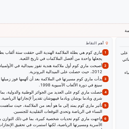
مة
أهم النقاط
ماري كوم هي بطلة الملاكمة الهندية التي حققت ستة ألقاب بطول
 على
يجعلها واحدة من أفضل الملاكمات في تاريخ اللعبة.
سائي
أصبحت ماري كوم أول ملاكمة هندية تفوز بميدالية في الأولمبياد
2012، حيث حصلت على الميدالية البرونزية.
اء
بدأت ماري كوم مسيرتها في الملاكمة بعد أن ألهمها فوز زميلها ا
سينغ في دورة الألعاب الآسيوية 1998.
حصلت ماري كوم على العديد من الجوائز الوطنية والدولية، بما 
شري وبادما بوشان وبادما فيبهوشان تقديراً لإنجازاتها الرياضية.
تأثير ماري كوم يمتد إلى ما هو أبعد من الملاكمة، حيث ساهمت
النساء في الرياضة وتحدي التوقعات التقليدية للجنسين.
واجهت ماري كوم تحديات شخصية كبيرة، بما في ذلك التوازن بين
الأسرية ومسيرتها الرياضية، لكنها استمرت في تحقيق الإنجازات 