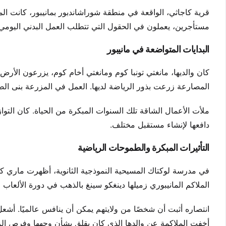
قرية كاجاثي، الواقعة في منطقة شوراشاندبور بمانيبور، كانت ال
مستأجرين، يعملون في الحقول التي تتطلب العمل البدني اليومي.
البدايات المتواضعة في مانيبور
كان والديها، مانغتي تونبا كوم ومانغتي أخام كوم، يزرعون الأرض و
المصارعة زرعت بذور الرياضة لديها. العمل في المزرعة بنى الصل
ملأت الأعمال الشاقة تلك السنوات المبكرة من الحياة. كان التواز
دافعها لإنشاء مستقبل مختلف.
التأثيرات المبكرة والطموحات الرياضية
الملاكم المانيبوري زميلها دينغكو سينغ بالذهب في دورة الألعاب الآسيو
انتصاره أثبت أن شخصًا من ولايتهم يمكن أن ينافس عالميًا. أش
أخفت الملاكمة عن والدها الذي كان يقلق بشأن وجهها وفرص الز