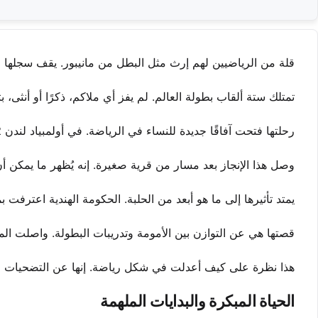
قلة من الرياضيين لهم إرث مثل البطل من مانيبور. يقف سجلها وح
تمتلك ستة ألقاب بطولة العالم. لم يفز أي ملاكم، ذكرًا أو أنثى، 
رحلتها فتحت آفاقًا جديدة للنساء في الرياضة. في أولمبياد لندن 2012، أصبحت أول ملاكمة هندية تفوز بميدالية، محققة البرونزية.
وصل هذا الإنجاز بعد مسار من قرية صغيرة. إنه يُظهر ما يمكن أن ت
يمتد تأثيرها إلى ما هو أبعد من الحلبة. الحكومة الهندية اعترفت 
قصتها هي عن التوازن بين الأمومة وتدريبات البطولة. واصلت ال
هذا نظرة على كيف أعدلت في شكل رياضة. إنها عن التضحيات والر
الحياة المبكرة والبدايات الملهمة