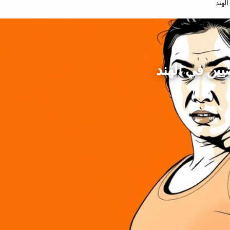
لهند
يين في الهند