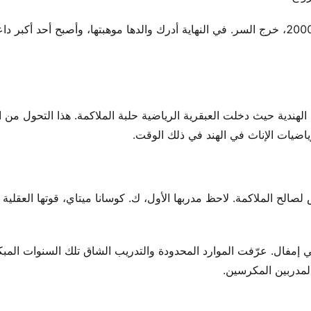
عندما نشرت الصحف صورتها بعد فوزها ببطولة الولاية في عام 2000، خرج السر. في النهاية أدرك والدها موهبتها، وأصبح أحد أ
 الرياضة النسائية الهندية حيث دخلت العبقرية الرياضية حلبة الملاكمة. هذا التحول م
ياضيات الإناث في الهند في ذلك الوقت.
لح الملاكمة. لاحظ مدربها الأول، ك. كوسانا ميتاي، قوتها العقلية 
مفال. عرّفت الموارد المحدودة والتدريب الشاق تلك السنوات المبك
لمدربين المكرسين.