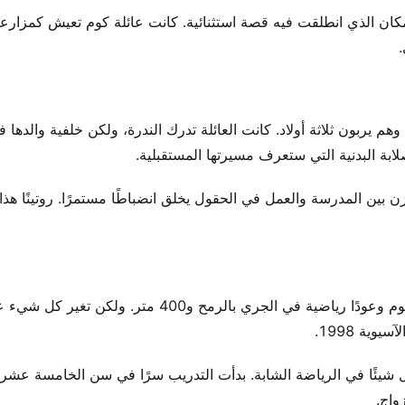
مكان الذي انطلقت فيه قصة استثنائية. كانت عائلة كوم تعيش كمزارع
هم يربون ثلاثة أولاد. كانت العائلة تدرك الندرة، ولكن خلفية والدها 
ابة البدنية التي ستعرف مسيرتها المستقبلية.
ن بين المدرسة والعمل في الحقول يخلق انضباطًا مستمرًا. روتينًا هذا
في مدرسة لوكتاك المسيحية النموذجية الثانوية، أظهرت ماري كوم وعودًا رياضية في الجري بالرمح و400 
ية 1998.
عل شيئًا في الرياضة الشابة. بدأت التدريب سرًا في سن الخامسة عشر
واج.