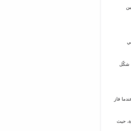
ين
في
 شكّل
متر. ولكن تغير كل شيء عندما فاز
ة، حيث