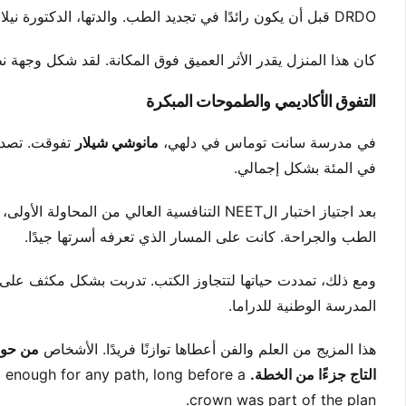
DRDO قبل أن يكون رائدًا في تجديد الطب. والدتها، الدكتورة نيلا شيلار، تقود أبحاث الكيمياء العصبية في نيودلهي.
كان هذا المنزل يقدر الأثر العميق فوق المكانة. لقد شكل وجهة
التفوق الأكاديمي والطموحات المبكرة
في مدرسة سانت توماس في دلهي،
مانوشي شيلار
في المئة بشكل إجمالي.
بعد اجتياز اختبار الNEET التنافسية العالي من المحاولة الأولى، التحقت بكلية باغات سنيه الطبية لمواصلة دراستها من أجل
الطب والجراحة. كانت على المسار الذي تعرفه أسرتها جيدًا.
ومع ذلك، تمددت حياتها لتتجاوز الكتب. تدربت بشكل مكثف على
المدرسة الوطنية للدراما.
هذا المزيج من العلم والفن أعطاها توازنًا فريدًا. الأشخاص
من حوله
التاج جزءًا من الخطة.
g enough for any path, long before a
crown was part of the plan.