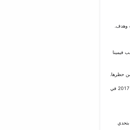
ة وهدف.
AIIM. أدى ذلك إلى فوزها بلقب فيمينا
من حظرها.
في الجولة النهائية، تحدثت عن اكتساب الرؤية خارج نطاق الشغف. هذه النضج أثار إعجاب الحكام. فازت بلقب فيمينا ميس إنديا وورلد 2017 في
 بتحدي