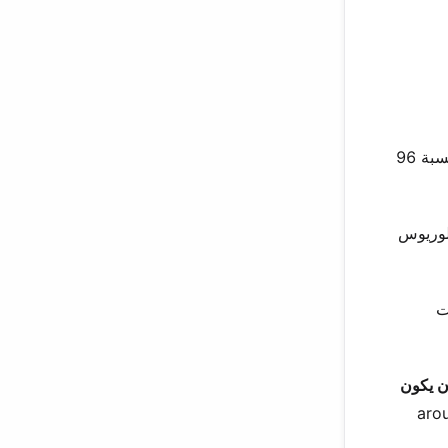
تفوقت. تصدرت البلاد في اللغة الإنجليزية للصف الثاني عشر في CBSE، محققة نسبة 96
لوريوس
ت
أن يكون
arou