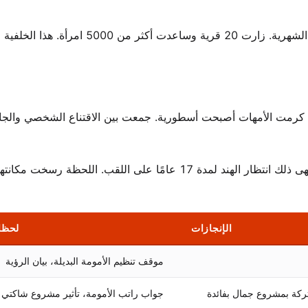
ركز مشروع جمالها بفائدة، ‘مشروع شاكتي’، على نظافة الدورة الشهرية. زارت 20 قرية وسا
تي كرمت الأمهات أصبحت أسطورية. جمعت بين الاقتناع الشخصي والجاذ
في 18 نوفمبر 2017، تمت تتويجها ملكة جمال العالم 2017. انتهى ذلك انتظار الهند لمدة 17 عامًا على اللقب. ال
الإنجازات
لحظا
موقف تنظيم الأمومة البديلة، بيان الرؤية
شتركة بمشروع جمال بفائدة
جواب راتب الأمومة، تأثير مشروع شاكتي