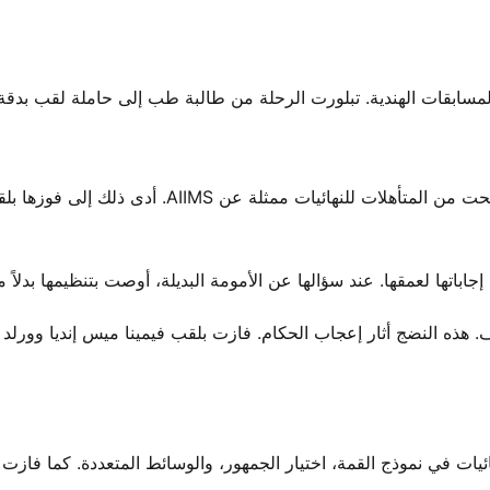
لمسابقات الهندية. تبلورت الرحلة من طالبة طب إلى حاملة لقب بدق
بدأت مسيرتها في المسابقات مع كامبوس برينسيس 2016. أصبحت من المتأهلات للنهائيات ممثلة عن S
تها لعمقها. عند سؤالها عن الأمومة البديلة، أوصت بتنظيمها بدلاً 
يات في نموذج القمة، اختيار الجمهور، والوسائط المتعددة. كما فازت