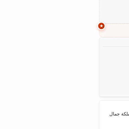
ة. ولدت في 14 مايو 1997، دخلت مسابقة ملكة جمال