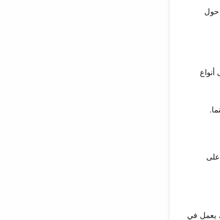
بتها حول
أنواع
ما.
 على
، يعمل في