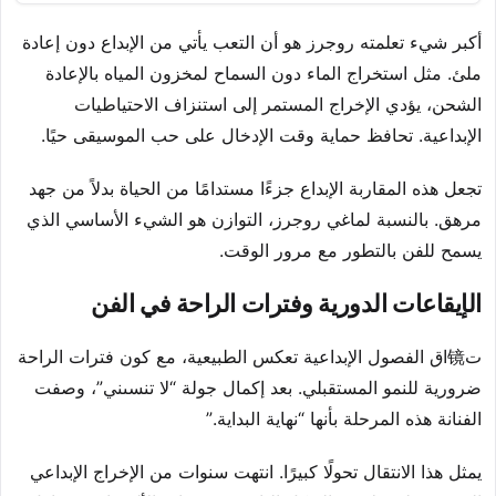
أكبر شيء تعلمته روجرز هو أن التعب يأتي من الإبداع دون إعادة
ملئ. مثل استخراج الماء دون السماح لمخزون المياه بالإعادة
الشحن، يؤدي الإخراج المستمر إلى استنزاف الاحتياطيات
الإبداعية. تحافظ حماية وقت الإدخال على حب الموسيقى حيًا.
تجعل هذه المقاربة الإبداع جزءًا مستدامًا من الحياة بدلاً من جهد
مرهق. بالنسبة لماغي روجرز، التوازن هو الشيء الأساسي الذي
يسمح للفن بالتطور مع مرور الوقت.
الإيقاعات الدورية وفترات الراحة في الفن
ت镜اق الفصول الإبداعية تعكس الطبيعية، مع كون فترات الراحة
ضرورية للنمو المستقبلي. بعد إكمال جولة “لا تنسىني”، وصفت
الفنانة هذه المرحلة بأنها “نهاية البداية.”
يمثل هذا الانتقال تحولًا كبيرًا. انتهت سنوات من الإخراج الإبداعي