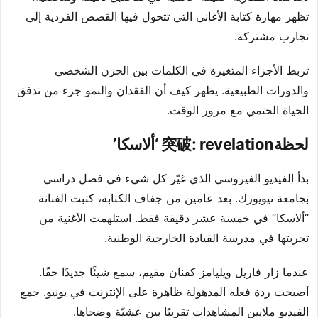
تظهر مهارة كتابة الأغاني التي تتحول فيها القصص الفردية إلى
تجارب مشتركة.
تربط الأجزاء المتغيرة في الكلمات بين الحزن الشخصي
والدورات الطبيعية. يظهر كيف أن الفقدان والنمو جزء من تدفق
الحياة الحتمي مع مرور الوقت.
لحظة突破: revelation ‘ألاسكا’
بدأ الفيديو الفيروسي الذي غيّر كل شيء في فصل دراسي
بجامعة نيويورك. بعد عامين من جفاف الكتابة، كتبت الفنانة
“ألاسكا” في خمسة عشر دقيقة فقط. استلهمت الأغنية من
تجربتها في مدرسة القيادة الخارجية الوطنية.
عندما زار فاريل ويليامز كفنان مقيم، سمع شيئًا جديدًا حقًا.
أصبحت ردة فعله المذهولة ظاهرة على الإنترنت في يونيو. جمع
الفيديو ملايين المشاهدات تقريبًا بين عشيّة وضحاها.