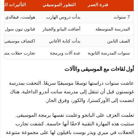
فترة العمر
التطور الموسيقي
التأثيرات الرئ
7 سنوات
بدأت دروس الهارب
هولست، فيفالدي
المدرسة المتوسطة
أضافت البيانو والجيتار
فنانون نيون سول
الصف الثامن
بدأت كتابة الأغاني
اكتشاف موسيقى الف
سنوات المدرسة الثانوية
عدة آلات وبرمجة
تجارب حفلات متنوع
أول لقاءات مع الموسيقى والآلات
عاشت سنوات دراستها توسعًا موسيقيًا سريعًا. التحقت بمدرسة
غونستون قبل أن تنتقل إلى مدرسة سانت أندرو الداخلية. هناك
انضمت إلى الأوركسترا، والكور، وفرق الجاز.
تعلمت العزف على البانجو وعلمت نفسها برمجة الموسيقى.
ستثبت هذه المهارة التقنية لاحقًا أنها حاسمة. كشفت تجارب
الحفلات في ميري ويذر بوست بافيلون لها على مجموعة متنوعة