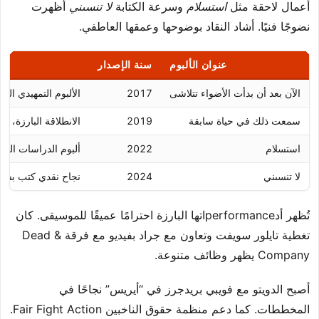
أعمال لاحقة مثل
استسلام
وسرعة الكتابة
لا تنسىني
أظهرت
نضوجًا فنيًا. أشاد النقاد بوضوحها وعمقها العاطفي.
عنوان الألبوم
سنة الإصدار
ا
الآن بعد أن بدأت الأضواء تتلاشى
2017
الألبوم التمهيدي ال
سمعت ذلك في حياة سابقة
2019
الانطلاقة البارزة، رقم 2 في بيلب
استسلام
2022
ألبوم الدراسات العلي
لا تنسىني
2024
نجاح نقدي كتب بسر
تُظهر أدperformanceاتها البارزة احترامًا عميقًا للموسيقى. كان
تغطية تايلور سويفت وتعاون مع جراد بفيديو مع فرقة Dead &
Company يظهر وظائف متنوعة.
أصبح الدويتو مع فويبي بريدجرز في “أيريس” نجاحًا في
المخططات. كما دعم منظمة حقوق الناخبين Fair Fight Action.