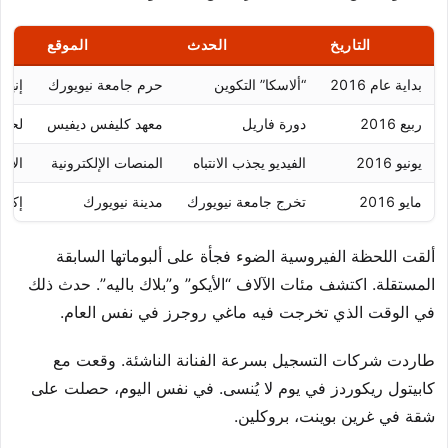
التاريخ
الحدث
الموقع
بداية عام 2016
“ألاسكا” التكوين
حرم جامعة نيويورك
إنهاء
ربيع 2016
دورة فاريل
معهد كليفس ديفيس
لحظة突破 في الم
يونيو 2016
الفيديو يجذب الانتباه
المنصات الإلكترونية
الاع
مايو 2016
تخرج جامعة نيويورك
مدينة نيويورك
إكما
ألقت اللحظة الفيروسية الضوء فجأة على ألبوماتها السابقة
المستقلة. اكتشف مئات الآلاف “الأيكو” و”بلاك باليه”. حدث ذلك
في الوقت الذي تخرجت فيه ماغي روجرز في نفس العام.
طاردت شركات التسجيل بسرعة الفنانة الناشئة. وقعت مع
كابيتول ريكوردز في يوم لا يُنسى. في نفس اليوم، حصلت على
شقة في غرين بوينت، بروكلين.