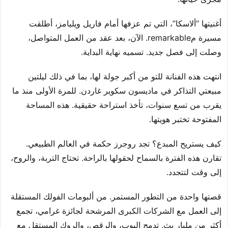
أغنيتها “ألاسكا”، التي تم عزفها أمام فاريل ويليامز، أطلقت
مسيرة مremarkable. الآن، بعد عقد من العمل المتواصل،
وصلت إلى فصل جديد. تسميه نهاية البداية.
انتهت هذه الفنانة للتو من أكبر جولة لها، بما في ذلك ليلتين
مبيعتي التذاكر في ماديسون سكوير غاردن. للمرة الأولى منذ ما
يقرب من تسع سنوات، تأخذ استراحة حقيقية. هذه المساحة
المفتوحة تختبر هويتها.
كيف يستريح المبدع؟ تجد روجرز حكمة في العالم الطبيعي.
تقارن هذه الفترة بالسماح لحقولها بالراحة. تحتاج التربة، والروح،
إلى وقت لتتجدد.
قصتها واحدة من التطور المستمر. من ألبومات الفولك المستقلة
إلى العمل مع الشركات الكبرى المرشحة لجائزة غرامي، تجمع
أكثر من مليار بث. تدمج البوب، والرقص، والروك المستقل مع