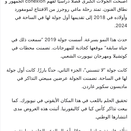
أصبحت الجولات الكبرى فصلًا دراسيًا لفهم conexión الجمهور و
نطاق الفنون. تمتد رحلة ماغي روجرز من الافتتاح لمومفورد
وأولاده في 2018 إلى تقديمها أول جولة لها في الساحة في
2024.
حدث هذا النمو بسرعة. أسست جولة 2019 “سمعت ذلك في
حياة سابقة” موقعها كجاذبة للمهرجانات. تضمنت محطات في
كوتشيلا ومهرجان نيوبورت الشعبي.
كانت جولة “لا تنسىني”، الجزء الثاني، حدثًا بارزًا. كانت أول جولة
لها في الساحة. تضمنت الجولة عرضين مبيعتي التذاكر في
ماديسون سكوير غاردن.
تحقيق الحلم باللعب في هذا المكان الأيقوني في نيويورك. كما
بيعت تذاكر كأس كيا في كاليفورنيا. أثبتت هذه العروض مدى
انتشارها الوطني.
تتألق فلسفة جولتها من خلال أعمال الدعم الخاصة بها. تقوم