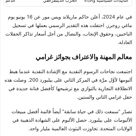
التأييدات السياسية والأداء
الحزب الديمقراطي
الدعم لم
في عام 2024، أعلن حاكم ماريلاند ويس مور عن 16 يونيو يوم
ماغي روجرز. احتفلت هذه التقدير الرسمي بعملها في تسجيل
الناخبين، وحقوق الإنجاب، والنضال من أجل أسعار تذاكر الحفلات
العادلة.
معالم المهنة والاعتراف بجوائز غرامي
اجتمعت نجاحات الرسوم النقدية مع الإشادة النقدية عندما هبط
ألبومها لأوَّل مرَّة في المركز الثاني على بيلبورد 200. وصلت هذه
الانطلاقة التجارية بالتوازي مع ترشيحها كأفضل فنانة جديدة في
حفل غرامي الثاني والستين.
تصدّر “سمعت ذلك في حياة سابقة” أيضاً قائمة أفضل مبيعات
الألبومات على بيلبورد. حصل الألبوم على الشهادة الذهبية في
الولايات المتحدة. تجاوزت البثوث العالمية مليار واحد.