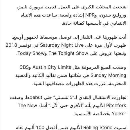
شجعت المجلات الكبرى على العمل. قدمت نيويورك تايمز،
ورولينغ ستون، وNPR إشادة واسعة. ساعدت هذه الانتباه
الانتقادي في تأسيسها كفنانة جادة.
أدت ظهورها على التلفاز إلى توصيل موسيقاها لجمهور أوسع.
ظهرت لأول مرة على Saturday Night Live في نوفمبر 2018.
وتبعتها عروض على The Tonight Show وToday Show.
وضعت الصيغ المرموقة مثل Austin City Limits وCBS
Sunday Morning في مكانتها ضمن تقاليد الكاتبة والمغنية
المحترمة. عززت هذه الظهورات مصداقيتها الفنية.
تجاوزت الاستقبال النقدي لـ”لا تنسىني” حتى debutها. وصفت
Pitchfork الألبوم بأنه “الأقوى حتى الآن.” أشاد The New
Yorker بخصائصه الأساسية.
سميت Rolling Stone الألبوم ضمن أفضل 100 ألبوم لعام