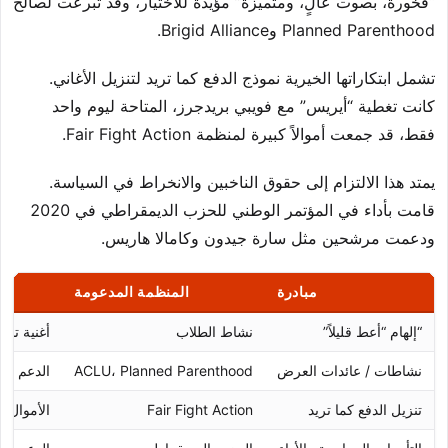
“فخورة، بصوت عالٍ، ومتميزة” مؤيدة للاختيار، وقد تبرعت لصالح
Planned Parenthood وBrigid Alliance.
تشمل ابتكاراتها الخيرية نموذج الدفع كما تريد لتنزيل الأغاني.
كانت تغطية “أيريس” مع فويبي بريدجرز، المتاحة ليوم واحد
فقط، قد جمعت أموالاً كبيرة لمنظمة Fair Fight Action.
يمتد هذا الالتزام إلى حقوق الناخبين والانخراط في السياسة.
قامت بأداء في المؤتمر الوطني للحزب الديمقراطي في 2020
ودعمت مرشحين مثل سارة جيدون وكامالا هاريس.
مبادرة
المنظمة المدعومة
“إلهام “أعط قليلاً”
نشاط الطلاب
أغنية تش
نشاطات / عائدات العرض
ACLU، Planned Parenthood
الدعم الم
تنزيل الدفع كما تريد
Fair Fight Action
الأموال ا