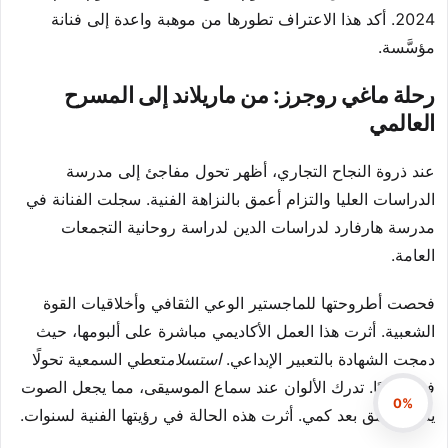
2024. أكد هذا الاعتراف تطورها من موهبة واعدة إلى فنانة
مؤسَّسة.
رحلة ماغي روجرز: من ماريلاند إلى المسرح
العالمي
عند ذروة النجاح التجاري، أظهر تحول مفاجئ إلى مدرسة
الدراسات العليا والتزام أعمق بالنزاهة الفنية. سجلت الفنانة في
مدرسة هارفارد لدراسات الدين لدراسة روحانية التجمعات
العامة.
فحصت أطروحتها للماجستير الوعي الثقافي وأخلاقيات القوة
الشعبية. أثرت هذا العمل الأكاديمي مباشرة على ألبومها، حيث
دمجت الشهادة بالتعبير الإبداعي.
استسلام
تعطي السمعية تحولًا
فنيًا عمليًا. تدرك الألوان عند سماع الموسيقى، مما يجعل الصوت
0%
يتسم بعمق بعد كمي. أثرت هذه الحالة في رؤيتها الفنية لسنوات.