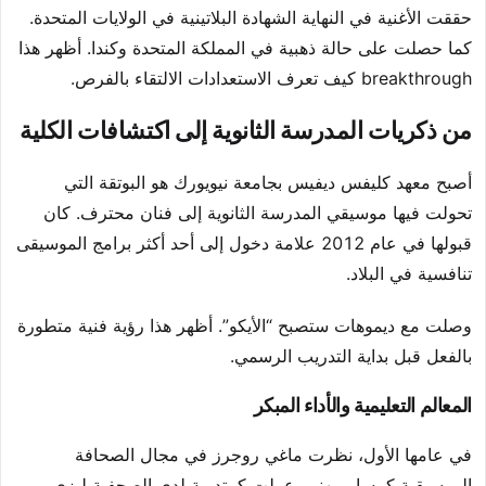
حققت الأغنية في النهاية الشهادة البلاتينية في الولايات المتحدة.
كما حصلت على حالة ذهبية في المملكة المتحدة وكندا. أظهر هذا
breakthrough كيف تعرف الاستعدادات الالتقاء بالفرص.
من ذكريات المدرسة الثانوية إلى اكتشافات الكلية
أصبح معهد كليفس ديفيس بجامعة نيويورك هو البوتقة التي
تحولت فيها موسيقي المدرسة الثانوية إلى فنان محترف. كان
قبولها في عام 2012 علامة دخول إلى أحد أكثر برامج الموسيقى
تنافسية في البلاد.
وصلت مع ديموهات ستصبح “الأيكو”. أظهر هذا رؤية فنية متطورة
بالفعل قبل بداية التدريب الرسمي.
المعالم التعليمية والأداء المبكر
في عامها الأول، نظرت ماغي روجرز في مجال الصحافة
الموسيقية كمسار مهني. عملت كمتدربة لدى الصحفية ليزي