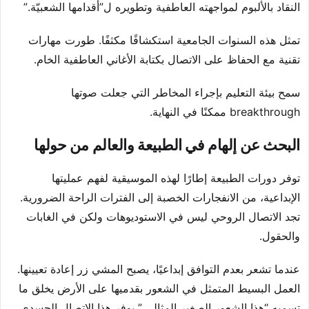
النقاد بالألبوم لمواجهته العاطفية وتطويره ل”أقدامها الشعبيّة.”
تمثل هذه السنوات الجامعية استكشافًا مكثفًا. طورت مهارات
تقنية مع الحفاظ على الاتصال بكتابة الأغاني العاطفية الخام.
سمح بيئة التعليم بإجراء المخاطر التي جعلت صوتها
breakthrough ممكنًا في النهاية.
البحث عن إلهام في الطبيعة والعالم من حولها
توفر دورات الطبيعة إطارًا لهذه الموسيقية لفهم عمليتها
الإبداعية، من الانفجارات الخصبة إلى الفترات الراحة الضرورية.
تجد الاتصال الروحي ليس في الاستوديوهات ولكن في الغابات
والحقول.
عندما تشعر بعدم التوافق إبداعيًا، يصبح المشي زر إعادة تعيينها.
العمل البسيط المتمثل في الشعور بقدميها على الأرض يخلق ما
تسميه “هذا الشعور الصغير المثالي.” يوفر هذا الاتصال الجسدي