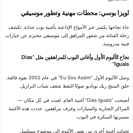
لويزا بوسي: محطات مهنية وتطور موسيقي
جاء نجاحها بكسر عبر الأمواج الإذاعية بأغنية بوب جذابة. تكشف
رحلة الفنانة من شعور المراهق إلى موسيقي محترم عن خيارات
فنية مدروسة.
نجاح الألبوم الأول وأغاني البوب للمراهقين مثل “Dias
Iguais”
وصل الألبوم الأول “Eu Sou Assim” في عام 2002 بقوة فائقة.
خلق المنتج ريك بوناديو صوتًا التقط شغف شباب البرازيل.
أصبحت “Dias Iguais” أغنية العام. لعبت في كل مكان —
المراكز التجارية والسيارات وغرف مراهقين. حددت هذه الأغنية
مسيرتها المبكرة في البوب.
تحولت أغنية أخرى من نفس الألبوم إلى موضوع مسلسل