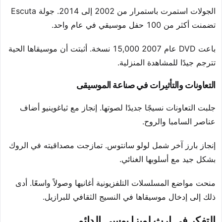
الجولات استمرت باستمرار من 2002 إلى 2014. جولة Escuta
تضمنت أكثر من 100 حفل موسيقي في عام واحد.
باعت DVD عام 2007 15,000 نسخة. أثبتت أن موسيقاها الحية
تترجم جيدًا للمشاهدة المنزلية.
التعاونات والتأثيرات في صناعة الموسيقى
جلبت التعاونات نسيجًا جديدًا لصوتها. إنجاز مع ثياغوينيو أضاف
عناصر السامبا والروح.
إنجاز بارز آخر شمل لولو سانتوس. تمازجت مصداقيته في الروك
بشكل جيد مع أسلوبها الغنائي.
منحت مواضع المسلسلات التلفزيونية أغانيها وصولاً واسعًا. أدى
ذلك إلى إدخال موسيقاها في النسيج الثقافي للبرازيل.
التفكر في إرث لويزا بوسي الدائم