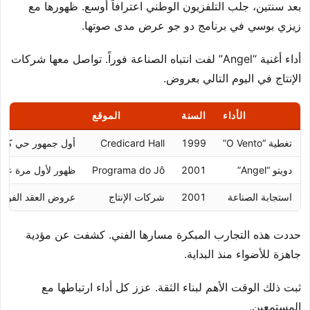
بعد سنتين، جلب التلفزيون الوطني اعترافاً أوسع. ظهورها مع
زيزي بوسي في برنامج دو جو عرض مدى صوتها.
أداء أغنية “Angel” لفت انتباه الصناعة فوراً. تواصل معها شركات
الإنتاج في اليوم التالي بعروض.
الأداء
السنة
الموقع
تغطية “O Vento”
1999
Credicard Hall
أول جمهور حي كبير
دويتو “Angel”
2001
Programa do Jô
ظهور لأول مرة على
استجابة الصناعة
2001
شركات الإنتاج
عروض العقد الفوري
حددت هذه التجارب المبكرة مسارها الفني. كشفت عن مؤدية
جاهزة للأضواء منذ البداية.
ثبت ذلك الوقت الأهم لبناء الثقة. عزز كل أداء ارتباطها مع
المستمعين.