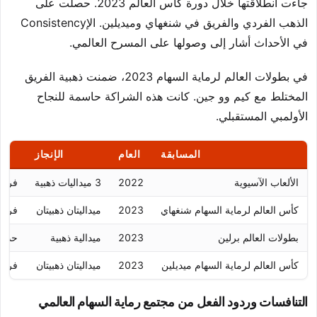
جاءت انطلاقتها خلال دورة كأس العالم 2023. حصلت على
الذهب الفردي والفريق في شنغهاي وميديلين. الإConsistency
في الأحداث أشار إلى وصولها على المسرح العالمي.
في بطولات العالم لرماية السهام 2023، ضمنت ذهبية الفريق
المختلط مع كيم وو جين. كانت هذه الشراكة حاسمة للنجاح
الأولمبي المستقبلي.
المسابقة
العام
الإنجاز
الألعاب الآسيوية
2022
3 ميداليات ذهبية
فردي
كأس العالم لرماية السهام شنغهاي
2023
ميداليتان ذهبيتان
فردي
بطولات العالم برلين
2023
ميدالية ذهبية
حدث 
كأس العالم لرماية السهام ميديلين
2023
ميداليتان ذهبيتان
فردي
التنافسات وردود الفعل من مجتمع رماية السهام العالمي