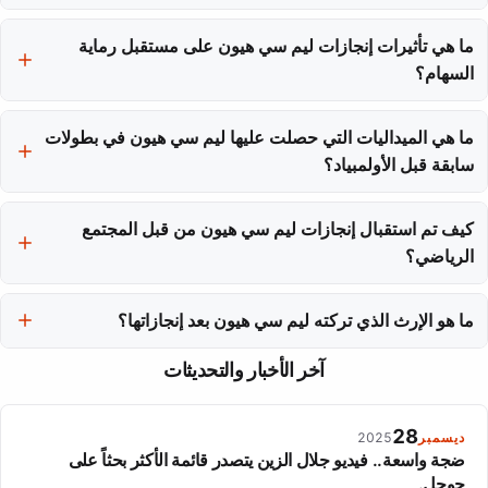
انتقلت ليم سي هيون من غانغننغ إلى سول للتدريب المتخصص، حيث
ما هي تأثيرات إنجازات ليم سي هيون على مستقبل رماية
التحقت بمدرسة سول الثانوية للتربية البدنية التي تضم أفضل رماة السهام
في البلاد.
السهام؟
حطمت إنجازاتها القياسية ما هو ممكن في رياضة رماية السهام، مما يجعل
الأرقام التي حققتها أهدافاً يسعى الرماة المستقبليون لتحقيقها.
ما هي الميداليات التي حصلت عليها ليم سي هيون في بطولات
سابقة قبل الأولمبياد؟
قبل الأولمبياد، حصلت ليم سي هيون على ثلاث ميداليات ذهبية في الألعاب
الآسيوية 2022 وميداليتين ذهبيتين في كأس العالم لرماية السهام 2023.
كيف تم استقبال إنجازات ليم سي هيون من قبل المجتمع
الرياضي؟
تم الاعتراف بتفوق ليم سي هيون من قبل منافسيها الدوليين، حيث وصفوا
دقتها وتميزها في الأداء خلال المنافسات.
ما هو الإرث الذي تركته ليم سي هيون بعد إنجازاتها؟
ترك إرث ليم سي هيون معيارًا جديدًا في رماية السهام، حيث أصبحت
آخر الأخبار والتحديثات
أرقامها القياسية تحديًا للرماة المستقبليين.
28
ديسمبر
2025
ضجة واسعة.. فيديو جلال الزين يتصدر قائمة الأكثر بحثاً على
جوجل.