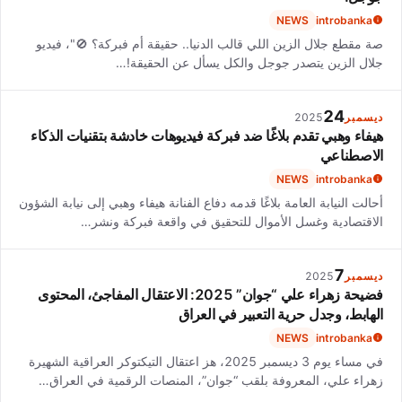
NEWS
introbanka
صة مقطع جلال الزين اللي قالب الدنيا.. حقيقة أم فبركة؟ 🚫"، فيديو
جلال الزين يتصدر جوجل والكل يسأل عن الحقيقة!…
24
ديسمبر
2025
هيفاء وهبي تقدم بلاغًا ضد فبركة فيديوهات خادشة بتقنيات الذكاء
الاصطناعي
NEWS
introbanka
أحالت النيابة العامة بلاغًا قدمه دفاع الفنانة هيفاء وهبي إلى نيابة الشؤون
الاقتصادية وغسل الأموال للتحقيق في واقعة فبركة ونشر…
7
ديسمبر
2025
فضيحة زهراء علي “جوان” 2025: الاعتقال المفاجئ، المحتوى
الهابط، وجدل حرية التعبير في العراق
NEWS
introbanka
في مساء يوم 3 ديسمبر 2025، هز اعتقال التيكتوكر العراقية الشهيرة
زهراء علي، المعروفة بلقب “جوان”، المنصات الرقمية في العراق…