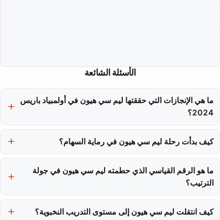
الأسئلة الشائعة
ما هي الإنجازات التي حققتها ليم سي هيون في أولمبياد باريس
2024؟
حققت ليم سي هيون ثلاث ميداليات ذهبية في أولمبياد باريس 2024، حيث
فازت في الأحداث الفردية والفرق والفرق المختلطة.
كيف بدأت رحلة ليم سي هيون في رماية السهام؟
بدأت ليم سي هيون في رماية السهام في مدرسة نوا-آم الابتدائية عندما
ما هو الرقم القياسي الذي حطمته ليم سي هيون في جولة
كانت في الصف الثالث، حيث بدأت كفضول بسيط ثم تطورت إلى انضباط
واحتراف.
الترتيب؟
حطمت ليم سي هيون الرقم القياسي العالمي والرقم القياسي الأولمبي
في جولة الترتيب بنتيجة 694.
كيف انتقلت ليم سي هيون إلى مستوى التدريب النخبوية؟