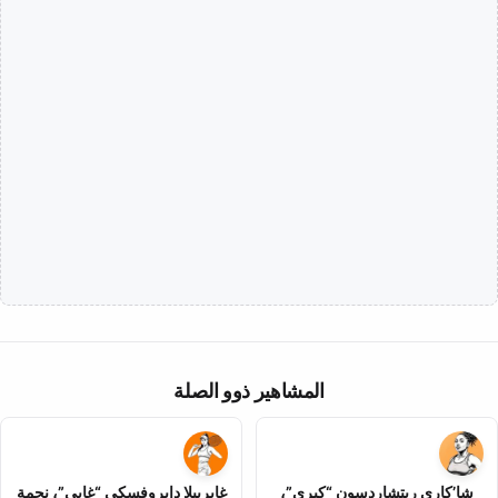
المشاهير ذوو الصلة
شا’كاري ريتشاردسون “كيري”،
غابرييلا دابروفسكي “غابي”، نجمة