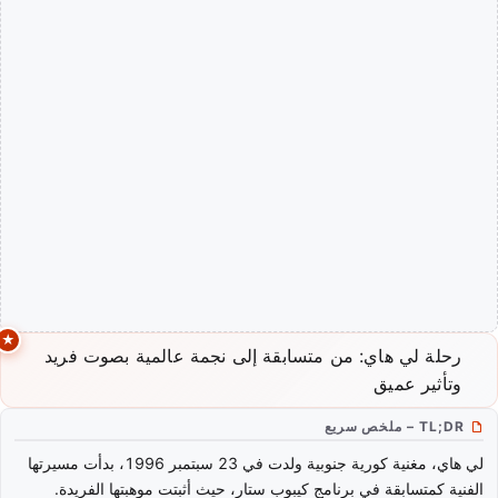
رحلة لي هاي: من متسابقة إلى نجمة عالمية بصوت فريد
وتأثير عميق
TL;DR – ملخص سريع
لي هاي، مغنية كورية جنوبية ولدت في 23 سبتمبر 1996، بدأت مسيرتها
الفنية كمتسابقة في برنامج كيبوب ستار، حيث أثبتت موهبتها الفريدة.