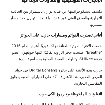
الإنجازات الموسيقية والتعاونات الإبداعية
تكشف ديسكوجرافيتها عن فنانة توازن باستمرار بين الجاذبية
التجارية والصدق الفني عبر عدة أنواع. هذا التوازن حدد مسار
مسيرتها.
أغاني تصدرت القوائم ومسارات حازت على الجوائز
حققت الأغنية الفردية للفنانة نجاحًا فوريًا. أغنيتها لعام 2016
“Breathe” أصبحت حجر الزاوية ثقافيًا. كتبها جونغهون عضو
فرقة SHINee، وتناولت الصحة العقلية بحساسية نادرة.
حازت هذه الأغنية على جائزة Digital Bonsang في جوائز
القرص الذهبي. هذا الاعتراف أكد على اختياراتها الفنية يتجاوز
المقاييس التجارية.
التعاونات الملحوظة مع رموز الكي-بوب
وسعت الشراكات الاستراتيجية نطاقها الموسيقي. عملت مع بارك