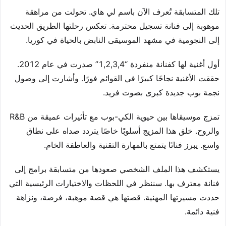
تلك المتسابقة تُعرف الآن باسم لي هاي. تحولت من مراهقة
موهوبة إلى فنانة تسجيل محترمة. تعكس رحلتها الطريق الحديث
إلى النجومية في مشهد الموسيقى النابض بالحياة في كوريا.
أول أغنية لها كفنانة منفردة “1,2,3,4” صدرت في عام 2012.
حققت الأغنية نجاحًا كبيرًا في القوائم فورًا. وأشارت إلى وصول
نجمة بوب جديدة كبرى بصوت فريد.
تمزج موسيقاها بين حيوية الكي-بوب مع تأثيرات عميقة من R&B
والروح. خلق هذا المزيج أسلوبًا خاصًا يتردد صداه على نطاق
واسع. يبرز فنانًا يتمتع بالمهارة التقنية والعاطفة الخام.
يستكشف هذا الملف الشخصي صعودها من متسابقة برامج إلى
فنانة معترف بها. سننظر في اللحظات والاختيارات الرئيسية التي
حددت مسيرتها المهنية. قصتها هي قصة موهبة، فرصة، ونزاهة
فنية دائمة.