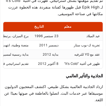
تم تقديم موهبتها بشكل استراتيجي. ظهرت في أغنية “It’s Cold”
لـ Epik High قبل ظهورها كفنانة منفردة. هذه الخطوة عززت
مكانتها في صناعة الموسيقى.
معلم
التاريخ
عيد الميلاد
23 سبتمبر 1996
برج الميزان، يرتبط غالب
تجربة ك-بوب ستار
ديسمبر 2011
منصة وطنية، انتهت ك
عقد مع YG للترفيه
بداية 2012
بداية رسمية لمسيرتها 
ظهور في أغنية “It’s Cold”
8 أكتوبر 2012
تقديم استراتيجي قبل 
الجاذبية والتأثير العالمي
ازداد الجاذبية العالمية بشكل طبيعي. اكتشف المعجبون الدوليون
موسيقاها عبر خدمات البث. اتصلوا بالعاطفة في صوتها بعيدًا عن
اللغة.