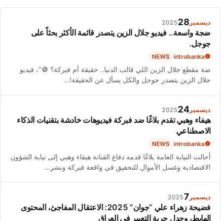
28
ديسمبر
2025
ضجة واسعة.. فيديو جلال الزين يتصدر قائمة الأكثر بحثاً على
جوجل.
NEWS
introbanka
صة مقطع جلال الزين اللي قالب الدنيا.. حقيقة أم فبركة؟ 🚫"، فيديو
جلال الزين يتصدر جوجل والكل يسأل عن الحقيقة!…
24
ديسمبر
2025
هيفاء وهبي تقدم بلاغًا ضد فبركة فيديوهات خادشة بتقنيات الذكاء
الاصطناعي
NEWS
introbanka
أحالت النيابة العامة بلاغًا قدمه دفاع الفنانة هيفاء وهبي إلى نيابة الشؤون
الاقتصادية وغسل الأموال للتحقيق في واقعة فبركة ونشر…
7
ديسمبر
2025
فضيحة زهراء علي “جوان” 2025: الاعتقال المفاجئ، المحتوى
الهابط، وجدل حرية التعبير في العراق