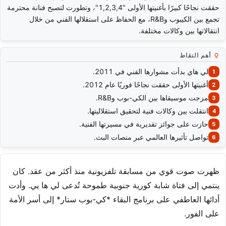
حققت نجاحًا كبيرًا بأغنيتها الأولى "1,2,3,4"، وتطورت لتصبح فنانة محترمة
تجمع بين الكيبوب وR&B، مع الحفاظ على استقلالها الفني من خلال
انتقالاتها بين وكالات مختلفة.
أهم النقاط
لي هاي بدأت مشوارها الفني في 2011.
أغنيتها الأولى حققت نجاحًا فوريًا عام 2012.
مزجت موسيقاها بين الكي-بوب وR&B.
انتقلت بين وكالات فنية لتحقيق استقلاليتها.
حازت على جوائز تقديرية في مسيرتها الفنية.
تواصل تأثيرها العالمي عبر منصات البث.
ظهرت صوت قوي من مسابقة تلفزيونية منذ أكثر من عقد. كان
ينتمي إلى فتاة شابة كورية جنوبية طموحة تُدعى لي ها يي. وأدت
أدائها العاطفي على برنامج البقاء *كي-بوب ستار* إلى أسر الأمة
على الفور.