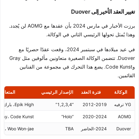
تغيير العقد الأخير إلى Duover
برزت الأخبار في مارس 2024 بأن عقدها مع AOMG لن يُجدد.
وهذا يُمثل تحولها الرئيسي الثاني في الوكالة.
في عيد ميلادها في سبتمبر 2024، وقعت عقدًا حصريًا مع
Duover. تتضمن الوكالة الصغيرة متعاونين مألوفين مثل Gray
وCode Kunst. يضع هذا التحرك في مجموعة من الفنانين
القائمين.
الوكالة
فترة العقد
الإصدار الرئيسي
المتعاون
YG ترفيه
2012-2019
“1,2,3,4”
Epik High، بارك بوم
Gray، Code Kunst
“Holo”
2020-2024
AOMG
Duover
2024-الحاضر
TBA
ay، Woo Won-jae