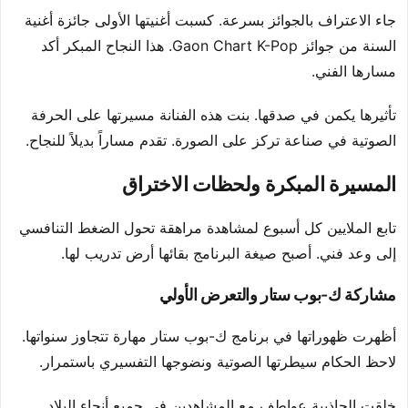
جاء الاعتراف بالجوائز بسرعة. كسبت أغنيتها الأولى جائزة أغنية
السنة من جوائز Gaon Chart K-Pop. هذا النجاح المبكر أكد
مسارها الفني.
تأثيرها يكمن في صدقها. بنت هذه الفنانة مسيرتها على الحرفة
الصوتية في صناعة تركز على الصورة. تقدم مساراً بديلاً للنجاح.
المسيرة المبكرة ولحظات الاختراق
تابع الملايين كل أسبوع لمشاهدة مراهقة تحول الضغط التنافسي
إلى وعد فني. أصبح صيغة البرنامج بقائها أرض تدريب لها.
مشاركة ك-بوب ستار والتعرض الأولي
أظهرت ظهوراتها في برنامج ك-بوب ستار مهارة تتجاوز سنواتها.
لاحظ الحكام سيطرتها الصوتية ونضوجها التفسيري باستمرار.
خلقت الجاذبية عواطف مع المشاهدين في جميع أنحاء البلاد.