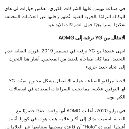
في صناعة تهيمن عليها الشركات الكبرى، تعكس خيارات لي هاي
للوكالة التزامًا بالحرية الفنية. تُظهر رحلتها عبر العلامات المختلفة
تفكيرًا استراتيجيًا حول الشراكات الإبداعية.
الانتقال من YG ترفيه إلى AOMG
انتهى عقدها مع YG ترفيه في ديسمبر 2019. قررت الفنانة عدم
التجديد، مما كان مفاجأة للعديد من المعجبين. أشار هذا التحرك
إلى اتجاه جديد جريء.
لاحظ مراقبو الصناعة عملية الانفصال بشكل محترم. تمنّت YG
لها التوفيق علانية، مما تجنب الصراعات المعتادة في انفصالات
الكي-بوب.
في يوليو 2020، أعلنت AOMG أنها وقعت عقدًا حصريًا مع
الفنانة. انضمت بذلك إلى أكبر علامة هيب هوب في كوريا. أثبتت
أغنيتها المفردة “Holo” أن قاعدة معجبيها ستتابعها عبر العلامات.