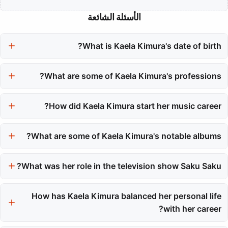
الأسئلة الشائعة
What is Kaela Kimura's date of birth?
Kaela Kimura was born on October 24, 1984.
What are some of Kaela Kimura's professions?
Kaela Kimura is a singer, lyricist, fashion model, and television
presenter. She has been active in various creative fields since
How did Kaela Kimura start her music career?
2004.
Kaela Kimura began her music career with the indie single
'Level42,' which sold out quickly and led to her signing with
What are some of Kaela Kimura's notable albums?
Columbia Music Entertainment.
Kaela Kimura has released several notable albums, including
What was her role in the television show Saku Saku?
'Scratch' (2007), 'Rock' (2013), and 'Magnetic' (2022),
showcasing her artistic evolution.
Kaela Kimura hosted the morning television show Saku Saku
from 2003 to 2006, which helped her develop skills in audience
How has Kaela Kimura balanced her personal life
connection and improvisation.
with her career?
Kaela Kimura has managed to balance her career while being a