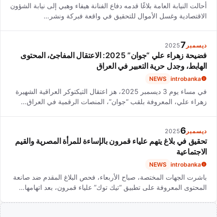
أحالت النيابة العامة بلاغًا قدمه دفاع الفنانة هيفاء وهبي إلى نيابة الشؤون
الاقتصادية وغسل الأموال للتحقيق في واقعة فبركة ونشر…
7
ديسمبر
2025
فضيحة زهراء علي “جوان” 2025: الاعتقال المفاجئ، المحتوى
الهابط، وجدل حرية التعبير في العراق
NEWS
introbanka
في مساء يوم 3 ديسمبر 2025، هز اعتقال التيكتوكر العراقية الشهيرة
زهراء علي، المعروفة بلقب “جوان”، المنصات الرقمية في العراق…
6
ديسمبر
2025
تحقيق في بلاغ يتهم علياء قمرون بالإساءة للمرأة المصرية والقيم
الاجتماعية
NEWS
introbanka
باشرت الجهات المختصة، صباح الأربعاء، فحص البلاغ المقدم ضد صانعة
المحتوى المعروفة على تطبيق “تيك توك” علياء قمرون، بعد اتهامها…