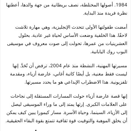
1984. أصولها المختلطة، نصف بريطانية من جهة والدها، أعطتها
نظرة فريدة منذ البداية.
أمضت طفولتها الأولى تتحدث الإنجليزية، وهي مهارة تلاشت
لاحقًا. هذا الخلفية وضعت الأساس لحياة غير عادية. بحلول
العشرينيات من عمرها، تحولت إلى صوت معروف في موسيقى
البوب روك اليابانية.
مسيرتها المهنية، النشطة منذ عام 2004، ترفض أن تُحَدَّ. إنها
ليست فقط مغنية، بل أيضًا كاتبة أغاني، عارضة أزياء، ومقدمة
تلفزيونية. هذا الاضطراب الإبداعي هو ما يحدد مسيرتها.
إنها قصة عارضة أزياء حولت المسارات المستقلة إلى نجاحات
على العلامات الكبرى. إرثها يمتد إلى ما وراء الموسيقى ليصل
إلى الأزياء، السينما، وحياة الأسرة. مسار كيمورا يبين كيف يمكن
أن يخلق الموهبة والتوقيت قوة ثقافية تتمتع بقوة البقاء الحقيقية.