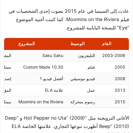
عادت إلى السينما في عام 2015 بصوت إحدى الشخصيات في
فيلم Moomins on the Riviera. كما كتبت أغنية الموضوع
“Eye” للنسخة اليابانية للمشروع.
العام
الوسيط
المشروع
2003-2006
التليفزيون
Saku Saku
المقدم
2005
فيلم
Custom Made 10.30
ممثلة 
2008
فيديو موسيقي
أفضل فيديو 1
إصدار 
2013
عمل
علامة ELA
المؤس
2015
رسوم متحركة
Moomins on the Riviera
ممثلة 
الأغاني الترويجية مثل “Hot Pepper no Uta” (2009) و “Deep
Beep” (2010) أظهرت تنوعها التجاري. علامتها الخاصة ELA