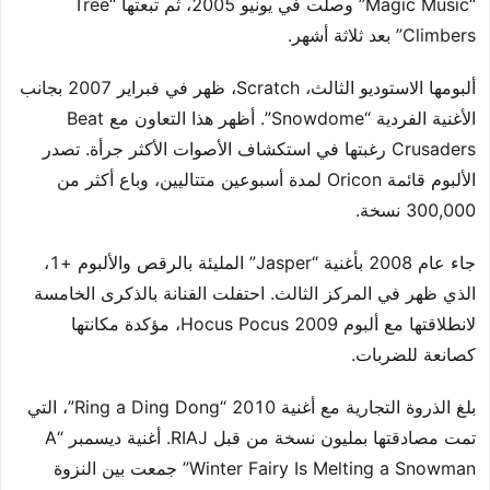
“Magic Music” وصلت في يونيو 2005، ثم تبعتها “Tree
Climbers” بعد ثلاثة أشهر.
ألبومها الاستوديو الثالث، Scratch، ظهر في فبراير 2007 بجانب
الأغنية الفردية “Snowdome”. أظهر هذا التعاون مع Beat
Crusaders رغبتها في استكشاف الأصوات الأكثر جرأة. تصدر
الألبوم قائمة Oricon لمدة أسبوعين متتاليين، وباع أكثر من
300,000 نسخة.
جاء عام 2008 بأغنية “Jasper” المليئة بالرقص والألبوم +1،
الذي ظهر في المركز الثالث. احتفلت الفنانة بالذكرى الخامسة
لانطلاقتها مع ألبوم 2009 Hocus Pocus، مؤكدة مكانتها
كصانعة للضربات.
بلغ الذروة التجارية مع أغنية 2010 “Ring a Ding Dong”، التي
تمت مصادقتها بمليون نسخة من قبل RIAJ. أغنية ديسمبر “A
Winter Fairy Is Melting a Snowman” جمعت بين النزوة