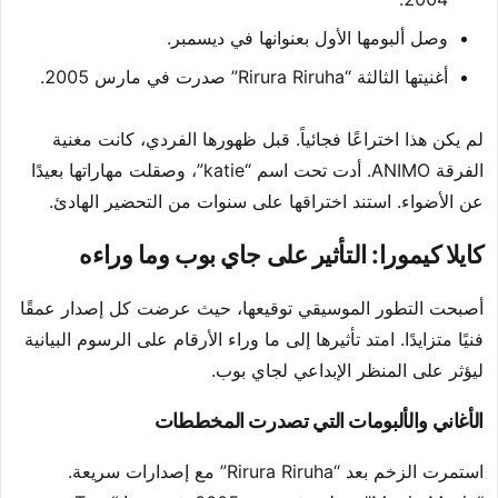
وصل ألبومها الأول بعنوانها في ديسمبر.
أغنيتها الثالثة “Rirura Riruha” صدرت في مارس 2005.
لم يكن هذا اختراعًا فجائياً. قبل ظهورها الفردي، كانت مغنية
الفرقة ANIMO. أدت تحت اسم “katie”، وصقلت مهاراتها بعيدًا
عن الأضواء. استند اختراقها على سنوات من التحضير الهادئ.
كايلا كيمورا: التأثير على جاي بوب وما وراءه
أصبحت التطور الموسيقي توقيعها، حيث عرضت كل إصدار عمقًا
فنيًا متزايدًا. امتد تأثيرها إلى ما وراء الأرقام على الرسوم البيانية
ليؤثر على المنظر الإبداعي لجاي بوب.
الأغاني والألبومات التي تصدرت المخططات
استمرت الزخم بعد “Rirura Riruha” مع إصدارات سريعة.