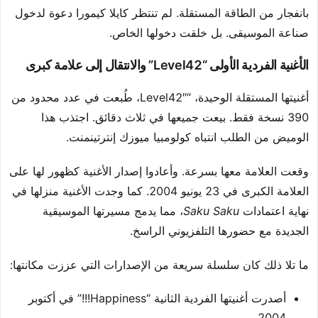
بانفجار من الطاقة المستقلة. لم تنتظر كايلا كيمورا دعوة لدخول
صناعة الموسيقى. بل خلقت دخولها الخاص.
الأغنية الفردية الأولى “Level42” والانتقال إلى علامة كبرى
أغنيتها المستقلة الوحيدة، “Level42″، طُبعت في عدد محدود من
390 نسخة فقط. بيعت جميعها في ثلاث دقائق. اجتذب هذا
الوميض من الطلب انتباه كولومبيا ميوزك إنترتينمنت.
وقعت العلامة معها بسرعة. وأعادوا إصدار الأغنية كظهور لها على
العلامة الكبرى في 23 يونيو 2004. كما وجدت الأغنية منزلها في
نهاية اعتمادات
Saku Saku
، مما يدمج مسيرتها الموسيقية
الجديدة مع حضورها التلفزيوني الراسخ.
ما تلا ذلك كان سلسلة سريعة من الإصدارات التي عززت مكانتها:
أصدرت أغنيتها الفردية الثانية “Happiness!!!” في أكتوبر
2004.