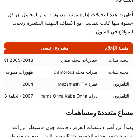
أظهرت هذه التحولات إدارة مهنية مدروسة. من المحتمل أن كل
خطوة منها كانت تتماشى مع الأهداف المهنية المتغيرة وتحديد
المواقع في السوق.
منصة الإعلام
مشروع رئيسي
مدة
مجلة طباعة
حصريات مجلة فيفي
2005-2013 (8 سنوات)
مجلة طباعة
ميزات مجلة Glamorous
ظهورات متنوعة
التلفزيون
فقرة Mezamashi TV
2004
التلفزيون
دراما Yama Onna Kabe Onna
2007 (الحلقة 3)
مساع متعددة ومساهمات
بعيداً عن أضواء منصات العرض، قامت جون هاسيغاوا بزراعة
عالم شخصي وجده الجمهور جذابًا بنفس القدر. تطورت مهنتها