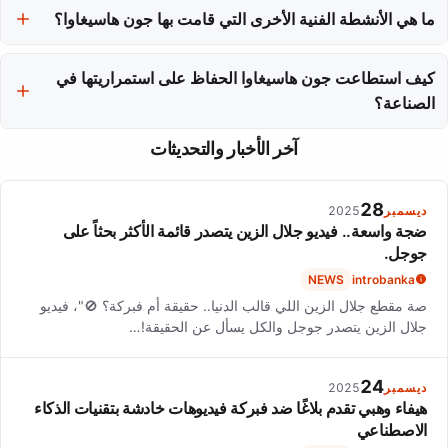
ما هي الأنشطة الفنية الأخرى التي قامت بها جون هاسيغاوا؟
حيث استطاعت أن تعبر عن هويتها الثقافية وتبني علامة تجارية شخصية
قوية.
بالإضافة إلى عرض الأزياء، قامت جون هاسيغاوا بأداء صوتي في فيلم
كيف استطاعت جون هاسيغاوا الحفاظ على استمراريتها في
'51'، ولديها عمود يصف خزانة ملابسها وحياتها الشخصية، مما يعكس
أصالتها.
الصناعة؟
حافظت جون هاسيغاوا على استمراريتها من خلال العمل المستمر،
آخر الأخبار والتحديثات
الارتباط الحقيقي مع جمهورها، وإدارة ذكية لمهنتها، مما جعلها واحدة من
الشخصيات البارزة في صناعة الأزياء.
28
ديسمبر
2025
ضجة واسعة.. فيديو جلال الزين يتصدر قائمة الأكثر بحثاً على
جوجل.
NEWS
introbanka
صة مقطع جلال الزين اللي قالب الدنيا.. حقيقة أم فبركة؟ 🚫"، فيديو
جلال الزين يتصدر جوجل والكل يسأل عن الحقيقة!…
24
ديسمبر
2025
هيفاء وهبي تقدم بلاغًا ضد فبركة فيديوهات خادشة بتقنيات الذكاء
الاصطناعي