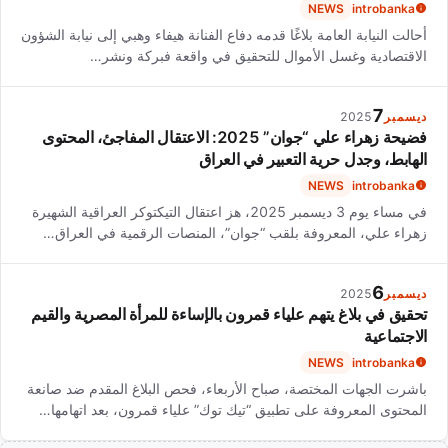
NEWS
introbanka
أحالت النيابة العامة بلاغًا قدمه دفاع الفنانة هيفاء وهبي إلى نيابة الشؤون
الاقتصادية وغسل الأموال للتحقيق في واقعة فبركة ونشر…
7
ديسمبر
2025
فضيحة زهراء علي “جوان” 2025: الاعتقال المفاجئ، المحتوى
الهابط، وجدل حرية التعبير في العراق
NEWS
introbanka
في مساء يوم 3 ديسمبر 2025، هز اعتقال التيكتوكر العراقية الشهيرة
زهراء علي، المعروفة بلقب “جوان”، المنصات الرقمية في العراق…
6
ديسمبر
2025
تحقيق في بلاغ يتهم علياء قمرون بالإساءة للمرأة المصرية والقيم
الاجتماعية
NEWS
introbanka
باشرت الجهات المختصة، صباح الأربعاء، فحص البلاغ المقدم ضد صانعة
المحتوى المعروفة على تطبيق “تيك توك” علياء قمرون، بعد اتهامها…