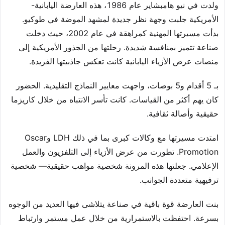
ولدت في نيو هامبشاير عام 1986، هذه العارضة اليابانية-
الأمريكية جلبت وجهة نظر جديدة لمشهد الموضة في طوكيو.
بدأت مسيرتها المهنية كمراهقة في عام 2002، حيث دخلت
صناعة تتميز بمنافسة شديدة. رحلتها من الجذور الأمريكية إلى
منصات عرض الأزياء اليابانية كانت تعكس جاذبيتها الفريدة.
بـ 5 أقدام و5 بوصات، واجهت معايير النماذج التقليدية. الحضور
كان يهم أكثر من القياسات. كانت تأسر الانتباه من خلال كاريزما
حقيقية وأصالة ثقافية.
امتدت مسيرتها مع وكالات كبرى بما في ذلك LDH وOscar
Promotion. تطورت من عرض الأزياء إلى التلفزيون والعمل
الإعلامي. جعلتها هذه المرونة شخصية مواهب حقيقية— شخصية
ترفيهية متعددة الجوانب.
بنت العارضة قوة باقية في صناعة يتلاشى فيها العديد من الوجوه
بسرعة. احتفظت بالاستمرارية من خلال عمل مستمر وارتباط