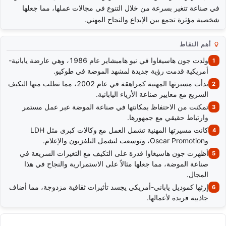
في صناعة تتغير بسرعة من خلال التنوع في مجالات عملها، مما جعلها
شخصية مؤثرة تجمع بين الإبداع والنجاح المهني.
أهم النقاط
ولدت جون هاسيغاوا في نيو هامبشاير عام 1986، وهي عارضة يابانية-
أمريكية قدمت رؤية جديدة لمشهد الموضة في طوكيو.
بدأت مسيرتها المهنية كمراهقة في عام 2002، مما تطلب منها التكيف
السريع مع معايير صناعة الأزياء اليابانية.
تمكنت من الاحتفاظ بمكانتها في صناعة الموضة عبر عمل مستمر
وارتباط حقيقي مع جمهورها.
كانت مسيرتها المهنية تشمل العمل مع وكالات كبرى مثل LDH
وOscar Promotion، وتوسعت لتشمل التلفزيون والإعلام.
أظهرت جون هاسيغاوا قدرة على التكيف مع التغيرات السريعة في
صناعة الموضة، مما جعلها مثالاً على الاستمرارية والنجاح في هذا
المجال.
إرثها كموديل ياباني-أمريكي يجسد تأثيرات ثقافية مزدوجة، مما أضاف
جاذبية فريدة لأعمالها.