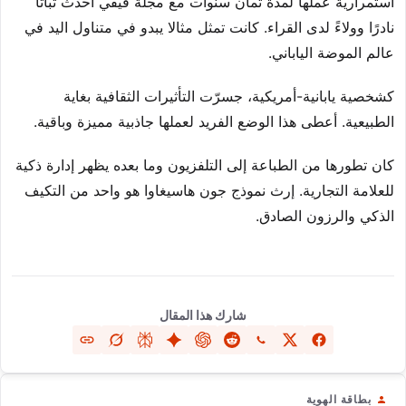
استمرارية عملها لمدة ثمان سنوات مع مجلة فيفي أحدث ثباتًا
نادرًا وولاءً لدى القراء. كانت تمثل مثالا يبدو في متناول اليد في
عالم الموضة الياباني.
كشخصية يابانية-أمريكية، جسرّت التأثيرات الثقافية بغاية
الطبيعية. أعطى هذا الوضع الفريد لعملها جاذبية مميزة وباقية.
كان تطورها من الطباعة إلى التلفزيون وما بعده يظهر إدارة ذكية
للعلامة التجارية. إرث نموذج جون هاسيغاوا هو واحد من التكيف
الذكي والرزون الصادق.
شارك هذا المقال
بطاقة الهوية