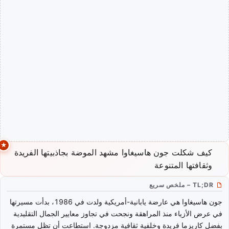
كيف شكلت جون هاسيغاوا مشهد الموضة بجاذبيتها الفريدة
وثقافتها المتنوعة
TL;DR – ملخص سريع
جون هاسيغاوا هي عارضة يابانية-أمريكية ولدت في 1986، بدأت مسيرتها
في عرض الأزياء منذ المراهقة ونجحت في تجاوز معايير الجمال التقليدية
بفضل كاريزما فريدة وخلفية ثقافية مزدوجة. استطاعت أن تظل مستمرة