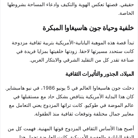
حقيقي. قصتها تعكس الهوية والتكيف وادعاء المساحة بشروطها
الخاصة.
خلفية وحياة جون هاسيغاوا المبكرة
تبدأ قصة هذه الموهبة اليابانية-الأمريكية بتربية ثقافية مزدوجة
كانت ستحدد مسيرتها لاحقا. زودتها خلفيتها بمزايا فريدة في
صناعة تقدر كل من التقليد الشرقي والابتكار الغربي.
الميلاد، الجذور والتأثيرات الثقافية
دخلت جون هاسيغاوا العالم في 5 يونيو 1986، في نيو هامبشاير.
كان هذا البداية الأمريكية يتناقض بشكل حاد مع مستقبلها في
عالم الموضة في طوكيو. كانت تراثها المزدوج يعني التعامل مع
معايير جمال مختلفة وتوقعات ثقافية منذ الطفولة.
أصبح هذا الأساس الثقافي المزدوج قوتها المهنية. فهمت كل من
الدقة اليابانية والعفوية الأمريكية. كانت العارضة تحمل هذا