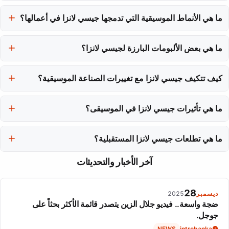
بدأت جيسي مسيرتها بدروس العزف على البيانو، وتأثرت بفنانين مثل
جانيت جاكسون وميسي إليوت، مما ساعد في تشكيل رؤيتها الفنية.
ما هي الأنماط الموسيقية التي تدمجها جيسي لانزا في أعمالها؟
تدمج جيسي لانزا أنماط الموسيقى الإلكترونية، البوب، وR&B، مع إيقاعات
الفانك ونسيجات إلكترونية معقدة.
ما هي بعض الألبومات البارزة لجيسي لانزا؟
من بين الألبومات البارزة لجيسي لانزا: 'شد شعري للخلف' (2013)، 'أوه
لا' (2016)، و'هذيان الحب' (2023).
كيف تتكيف جيسي لانزا مع تغييرات الصناعة الموسيقية؟
تتكيف جيسي لانزا مع التغيرات من خلال تطوير عروضها الحية وتعاوناتها،
ما هي تأثيرات جيسي لانزا في الموسيقى؟
كما أنها تستخدم منصات مثل هايبر داب لدعم حرية إبداعها.
تأثرت جيسي لانزا بمغنيات الروح والبوب، وتعتبر أعمالها مصدر إلهام
ما هي تطلعات جيسي لانزا المستقبلية؟
للفنانين الجدد الذين يمزجون بين الأنماط الموسيقية.
تسعى جيسي لانزا للاستمرار في استكشاف الأنماط الموسيقية الجديدة،
آخر الأخبار والتحديثات
وإصدار المزيد من الألبومات والتعاونات، مع تحدي الحدود التقليدية
للموسيقى.
28
ديسمبر
2025
ضجة واسعة.. فيديو جلال الزين يتصدر قائمة الأكثر بحثاً على
جوجل.
NEWS
introbanka