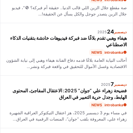
صة مقطع جلال الزين اللي قالب الدنيا.. حقيقة أم فبركة؟ 🚫"، فيديو
جلال الزين يتصدر جوجل والكل يسأل عن الحقيقة!…
24
ديسمبر
2025
هيفاء وهبي تقدم بلاغًا ضد فبركة فيديوهات خادشة بتقنيات الذكاء
الاصطناعي
NEWS
introbanka
أحالت النيابة العامة بلاغًا قدمه دفاع الفنانة هيفاء وهبي إلى نيابة الشؤون
الاقتصادية وغسل الأموال للتحقيق في واقعة فبركة ونشر…
7
ديسمبر
2025
فضيحة زهراء علي “جوان” 2025: الاعتقال المفاجئ، المحتوى
الهابط، وجدل حرية التعبير في العراق
NEWS
introbanka
في مساء يوم 3 ديسمبر 2025، هز اعتقال التيكتوكر العراقية الشهيرة
زهراء علي، المعروفة بلقب “جوان”، المنصات الرقمية في العراق…