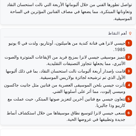
تواصل تطورها الفني من خلال ألبوماتها الأربعة التي نالت استحسان النقاد
وتعاوناتها المبتكرة، مما يضعها في مصاف الفنانين المؤثرين في الساحة
الموسيقية.
أهم النقاط
جيسي لانزا هي فنانة كندية من هاميلتون، أونتاريو، ولدت في 6 يونيو
1985.
تتميز موسيقى جيسي لانزا بمزيج فريد من الإيقاعات المتوترة والصوت
الأثيري، مما يجعلها تتجاوز التصنيفات التقليدية.
قامت بإصدار أربعة ألبومات نالت استحسان النقاد، بما في ذلك ألبومها
الأول الذي تم ترشيحه لجائزة بولاريس الموسيقية.
تأثرت جيسي بلحن الموسيقى العصرية من فنانين مثل جانيت جاكسون
وميسي إليوت، مما أثر على أسلوبها الفني.
تتعاون جيسي مع فنانين آخرين لتعزيز صوتها المبتكر، حيث عملت مع
كاريبو وذا جاليريا.
تسعى جيسي لانزا لتوسيع نطاق موسيقاها من خلال استكشاف أنماط
جديدة وتطبيقها في عروضها الحية.