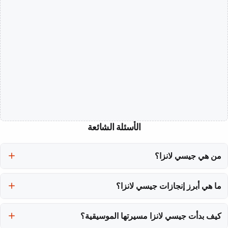
الأسئلة الشائعة
من هي جيسي لانزا؟
جيسي لانزا هي مغنية كندية ولدت في 6 يونيو 1985، معروفة بصوتها
ما هي أبرز إنجازات جيسي لانزا؟
الفريد في الموسيقى الإلكترونية الحديثة.
حققت جيسي لانزا العديد من الإنجازات، بما في ذلك ترشيح ألبوماتها
كيف بدأت جيسي لانزا مسيرتها الموسيقية؟
لجائزة بولاريس الموسيقية، وظهورها في قوائم نهاية العام من Pitchfork.