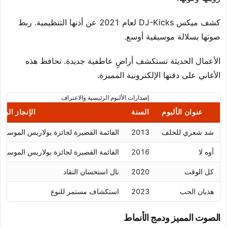
كشف ميكس DJ-Kicks لعام 2021 عن أذنها التنظيمية. ربط
صوتها بسلالة موسيقية أوسع.
الأعمال الحديثة تستكشف أراضٍ عاطفية جديدة. تحافظ هذه
الأغاني على دقتها الإلكترونية المميزة.
إصدارات الألبوم الرئيسية والاعتراف
عنوان الألبوم
السنة
الإنجاز البار
شد شعري للخلف
2013
القائمة القصيرة لجائزة بولاريس الموسيقي
أوه لا
2016
القائمة القصيرة لجائزة بولاريس الموسيقي
كل الوقت
2020
نال استحسان النقاد
هذيان الحب
2023
استكشاف مستمر للنوع
الصوت المميز ودمج الأنماط