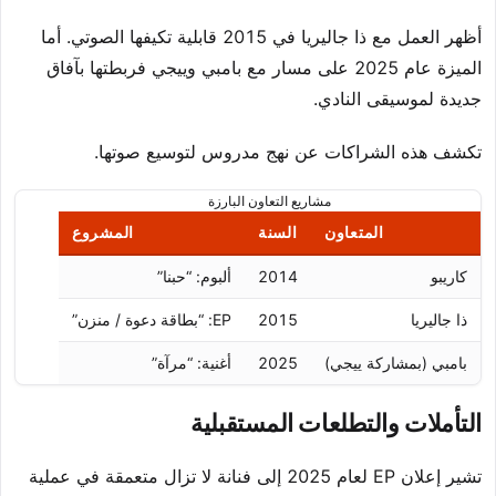
أظهر العمل مع ذا جاليريا في 2015 قابلية تكيفها الصوتي. أما
الميزة عام 2025 على مسار مع بامبي وييجي فربطتها بآفاق
جديدة لموسيقى النادي.
تكشف هذه الشراكات عن نهج مدروس لتوسيع صوتها.
مشاريع التعاون البارزة
المتعاون
السنة
المشروع
كاريبو
2014
ألبوم: “حبنا”
ذا جاليريا
2015
EP: “بطاقة دعوة / منزن”
بامبي (بمشاركة ييجي)
2025
أغنية: “مرآة”
التأملات والتطلعات المستقبلية
تشير إعلان EP لعام 2025 إلى فنانة لا تزال متعمقة في عملية