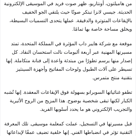
من هاميلتون، أونتاريو، ظهر صوت فريد في الموسيقى الإلكترونية
الحديثة. جيسي لانزا تبتكر صوتًا حيث يلتقي الجو الخفيف
بالإيقاعات المتوترة والدقيقة. عملها يتحدى التسميات البسيطة،
ويخلق مساحة خاصة بها تمامًا.
موقعة مع شركة هايبر داب المؤثرة في المملكة المتحدة، تمتد
مسيرتها المهنية عبر أربعة ألبومات نالت استحسان النقاد. كل
إصدار منها يرسم تطورًا من مبتدئة واعدة إلى فنانة متكاملة. إنها
تسيطر على آلات الطبول ولوحات المفاتيح وأجهزة السينثيز
بتقنية منتج متمرس.
تطفو غنائياتها السوبرانو بسهولة فوق الإيقاعات المعقدة. إنها تُشبه
الكبار لكنها تبقى شخصية بوضوح. هذا المزيج من الروح الأثيرية
والتجريب الإلكتروني هو ما يحدد أسلوبها الفريد.
قبل مسيرتها في التسجيل، عملت كمعلمة موسيقى. تلك المعرفة
التقنية تؤثر في انضباطها الفني. إنها خلفية تضيف عمقًا لإبداعاتها