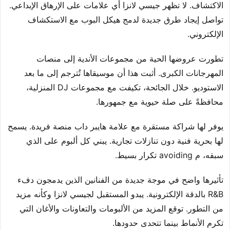
الاكتشاف. لا تظهر جيسي لانزا أي علامات على الإرهاق الإبداعي.
تواصل إيجاد طرق جديدة لدمج هيكل البوب مع الاستكشاف
الإلكتروني.
تطورت عروضها الحية من مجموعات الأندية إلى منصات
المهرجانات الكبرى. أثبت هذا أن موسيقاها تُترجم إلى ما بعد
الاستوديو. خلال الجائحة، تكيفت مع مجموعات DJ المنزلية،
محافظةً على صلة حيوية مع جمهورها.
يوفر لها شراكة مستقرة مع علامة هايبر داب منصة فريدة. يسمح
لها بحرية فنية دون تنازلات تجارية. يبني كل ألبوم على الذي
سبقه، م avoiding تكرار بسيط.
تأثيرها واضح في موجة جديدة من الفنانين الذين يدمجون دفء
R&B بالدقة الإلكترونية. يبدو المستقبل لجيسي لانزا وكأنه مزيد
من التطور. توقع المزيد من الألبومات والتعاونات والأغان التي
تكرم الأنماط بينما تتحدى حدودها.