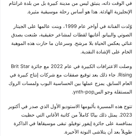
في الوقت ذاته، ينبثق ليس من مدينة كبيرة بل من بلدة غرانثام
الإنجليزية الهادئة. هذا هو أساس رحلة موسيقية مثيرة.
وُلدت الفنانة في أواخر عام 1999، وبنت عالمها على الجيتار
الصوتي والبيانو. أغانيها لقطات لمشاعر حقيقية، صُنعت بصدق
غنائي يعكس الحياة بلا مرشح. وسرعان ما حازت هذه الموهبة
الخام على الإشادة النقدية.
وصلت الاعترافات الكبيرة في عام 2022 مع جائزة Brit Star
Rising. جاء ذلك بعد توقيع صفقات مع شركات إنتاج كبيرة في
العام السابق. يمزج عملها بين الحساسية البوب ولمسات الروك
المستقلة وجو السynth-pop.
تتوج هذه المسيرة بألبومها الاستوديو الأول الذي صدر في أكتوبر
2023. يمثل ذلك بيانًا كاملاً من كاتبة الأغاني التي حظيت
بمنافسة على جائزة إيفور نوفيلو. تبقى موسيقاها في الذاكرة
طويلاً بعد أن يتلاشى النوتة الأخيرة.