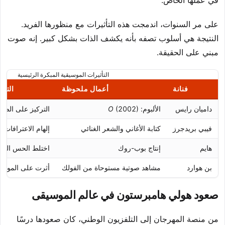
في عملها الخاص.
على مر السنوات، اندمجت هذه التأثيرات مع منظورها الفريد.
النتيجة هي أسلوب تصفه بأنه يكشف الذات بشكل كبير. إنه صوت
مبني على الحقيقة.
التأثيرات الموسيقية المبكرة الرئيسية
فنانة
أعمال ملحوظة
التأث
داميان رايس
الألبوم:
(2002)
O
التركيز على الصد
فيبي بريدجرز
كتابة الأغاني والشعر الغنائي
إلهام الاعترافا
هايم
إنتاج بوب-روك
اختلط الحس الفني
بن هوارد
مشاهد صوتية مستوحاة من الفولك
أثرت على الموسيقى
صعود هولي هامبرستون في عالم الموسيقى
من منصة المهرجان إلى التلفزيون الوطني، كان صعودها درسًا