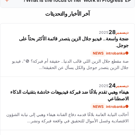
like Olivia Rodrigo and Taylor Swift.
The 'Work In Progress' EP, released in March 2024, features raw
آخر الأخبار والتحديثات
demos that she describes as older versions of herself, reflecting
her creative process.
28
ديسمبر
2025
ضجة واسعة.. فيديو جلال الزين يتصدر قائمة الأكثر بحثاً على
جوجل.
NEWS
introbanka
صة مقطع جلال الزين اللي قالب الدنيا.. حقيقة أم فبركة؟ 🚫"، فيديو
جلال الزين يتصدر جوجل والكل يسأل عن الحقيقة!…
24
ديسمبر
2025
هيفاء وهبي تقدم بلاغًا ضد فبركة فيديوهات خادشة بتقنيات الذكاء
الاصطناعي
NEWS
introbanka
أحالت النيابة العامة بلاغًا قدمه دفاع الفنانة هيفاء وهبي إلى نيابة الشؤون
الاقتصادية وغسل الأموال للتحقيق في واقعة فبركة ونشر…