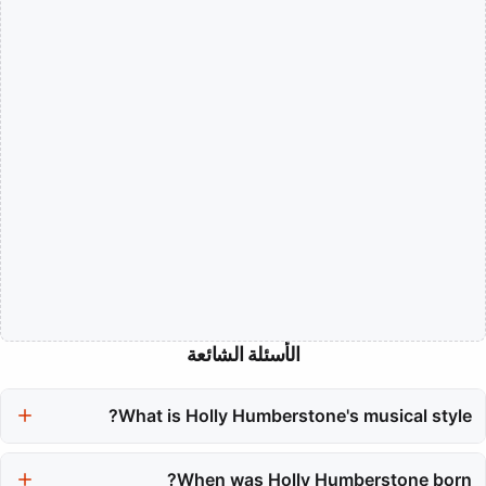
الأسئلة الشائعة
What is Holly Humberstone's musical style?
Holly Humberstone's music blends pop sensibility with indie rock
textures and synth-pop atmosphere. Her songwriting reflects
When was Holly Humberstone born?