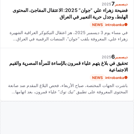
7
ديسمبر
2025
فضيحة زهراء علي “جوان” 2025: الاعتقال المفاجئ، المحتوى
الهابط، وجدل حرية التعبير في العراق
NEWS
introbanka
في مساء يوم 3 ديسمبر 2025، هز اعتقال التيكتوكر العراقية الشهيرة
زهراء علي، المعروفة بلقب “جوان”، المنصات الرقمية في العراق…
6
ديسمبر
2025
تحقيق في بلاغ يتهم علياء قمرون بالإساءة للمرأة المصرية والقيم
الاجتماعية
NEWS
introbanka
باشرت الجهات المختصة، صباح الأربعاء، فحص البلاغ المقدم ضد صانعة
المحتوى المعروفة على تطبيق “تيك توك” علياء قمرون، بعد اتهامها…