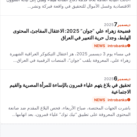
الاقتصادية وغسل الأموال للتحقيق في واقعة فبركة ونشر…
7
ديسمبر
2025
فضيحة زهراء علي “جوان” 2025: الاعتقال المفاجئ، المحتوى
الهابط، وجدل حرية التعبير في العراق
NEWS
introbanka
في مساء يوم 3 ديسمبر 2025، هز اعتقال التيكتوكر العراقية الشهيرة
زهراء علي، المعروفة بلقب “جوان”، المنصات الرقمية في العراق…
6
ديسمبر
2025
تحقيق في بلاغ يتهم علياء قمرون بالإساءة للمرأة المصرية والقيم
الاجتماعية
NEWS
introbanka
باشرت الجهات المختصة، صباح الأربعاء، فحص البلاغ المقدم ضد صانعة
المحتوى المعروفة على تطبيق “تيك توك” علياء قمرون، بعد اتهامها…