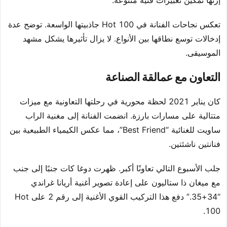
إرثها تمكين تعبيرات فنية متنوعة.
تعكس نجاحات الفنانة في Hot 100 جاذبيتها الواسعة. توضح عدة
إدخالات توسع نطاقها بين الأنواع. لا يزال تأثيرها يشكل مشهد
الموسيقى.
التعاون مع عمالقة الصناعة
كان يناير 2021 لحظة محورية في رحلتها التعاونية مع ميزات
متتالية على مسارات بارزة. انضمت الفنانة إلى مغنية الراب
ساويت للغنائية “Best Friend”، مما عكس الكيمياء الطبيعية بين
فنانتين ناشئتين.
جلب الأسبوع التالي تعاونًا أكبر. ظهرت دوغا كات جنبًا إلى جنب
مع ميغان ذا ستاليون على إعادة تصوير أغنية أريانا غراندي
“34+35.” دفع هذا التركيب القوي الأغنية إلى رقم 2 على Hot
100.