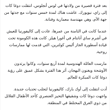
بعد فترة قصيرة من ولادتها في لوس أنجلوس، انتقلت دوغا كات
إلى راي، نيويورك. عاشت هناك لمدة خمس سنوات مع جدتها من
جهة الأم، وهي مهندسة معمارية وفنانة.
عندما كانت في الثامنة من عمرها، عادت إلى كاليفورنيا للعيش
في أشرم ساي أنانتام في أغورا هيلز. كانت هذه الكومونة تحت
قيادة أسطورة الجاز أليس كولترين، التي قدمت لها ممارسات
روحية.
مارست العائلة الهندوسية لمدة أربع سنوات، وكانوا يرتدون
الأوشحة ويغنون البهجان. أثر هذا الفترة بشكل عميق على رؤية
دوغا كات المبكرة للعالم.
أدت انتقلت إلى أوك بارك، كاليفورنيا لتجلب تحديات جديدة.
واجهت دوغا كات وشقيقها التحيز العنصري كأحد الأطفال القلائل
من ذوي العرق المختلط في المنطقة.