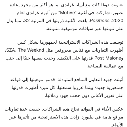
تعاونت دوغا كات مع أريانا غراندي بما هو أكثر من مجرد إعادة
تصوير. شاركت في أغنية “Motive” من ألبوم غراندي لعام
2020.
Positions
. بلغت الأغنية ذروتها في المرتبة 32، مما يدل
على تنوعها عبر سياقات موسيقية متنوعة.
توسعت هذه الشراكات الاستراتيجية لجمهورها بشكل كبير.
أظهرت التعاونات مع فنانين معروفين مثل SZA، The Weeknd،
وPost Malone قدرتها على التكيف. وجدت نفسها جنبًا إلى جنب
مع عمالقة الصناعة.
أثبتت جهود التعاون المنافع المتبادلة. قدموا موهبتها إلى قواعد
جماهيرية جديدة بينما عززوا سمعتها. كل ميزة أظهرت قدرتها
على تعزيز الأغاني دون حجب جهود زملائها.
عكس الأداء في القوائم نجاح هذه الشراكات. حققت عدة تعاونات
مواقع هامة في بيلبورد. زادت هذه الاستراتيجية من تأثيرها عبر
الأنواع.