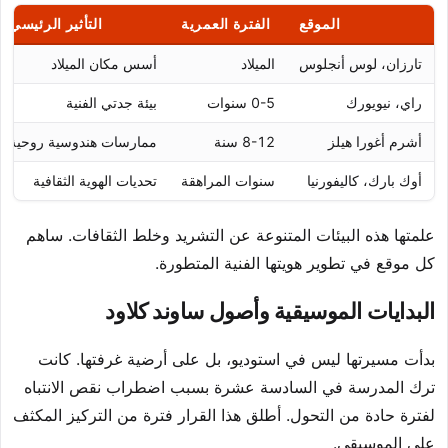
الموقع
الفترة العمرية
التأثير الرئيسي
تارزان، لوس أنجلوس
الميلاد
أسس مكان الميلاد
راي، نيويورك
0-5 سنوات
بيئة جدتي الفنية
أشرم أغورا هيلز
8-12 سنة
ممارسات هندوسية روحية
أوك بارك، كاليفورنيا
سنوات المراهقة
تحديات الهوية الثقافية
علمتها هذه البيئات المتنوعة عن التشريد وخلط الثقافات. ساهم
كل موقع في تطوير هويتها الفنية المتطورة.
البدايات الموسيقية وأصول ساوند كلاود
بدأت مسيرتها ليس في استوديو، بل على أرضية غرفتها. كانت
ترك المدرسة في السادسة عشرة بسبب اضطراب نقص الانتباه
لفترة حادة من التحول. أطلق هذا القرار فترة من التركيز المكثف
على الموسيقى.