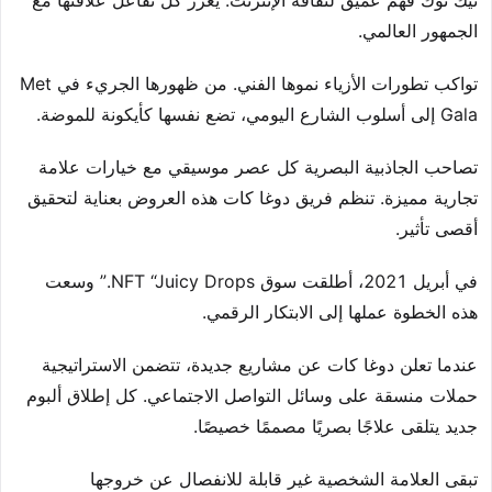
تيك توك فهم عميق لثقافة الإنترنت. يعزز كل تفاعل علاقتها مع
الجمهور العالمي.
تواكب تطورات الأزياء نموها الفني. من ظهورها الجريء في Met
Gala إلى أسلوب الشارع اليومي، تضع نفسها كأيكونة للموضة.
تصاحب الجاذبية البصرية كل عصر موسيقي مع خيارات علامة
تجارية مميزة. تنظم فريق دوغا كات هذه العروض بعناية لتحقيق
أقصى تأثير.
في أبريل 2021، أطلقت سوق NFT “Juicy Drops.” وسعت
هذه الخطوة عملها إلى الابتكار الرقمي.
عندما تعلن دوغا كات عن مشاريع جديدة، تتضمن الاستراتيجية
حملات منسقة على وسائل التواصل الاجتماعي. كل إطلاق ألبوم
جديد يتلقى علاجًا بصريًا مصممًا خصيصًا.
تبقى العلامة الشخصية غير قابلة للانفصال عن خروجها