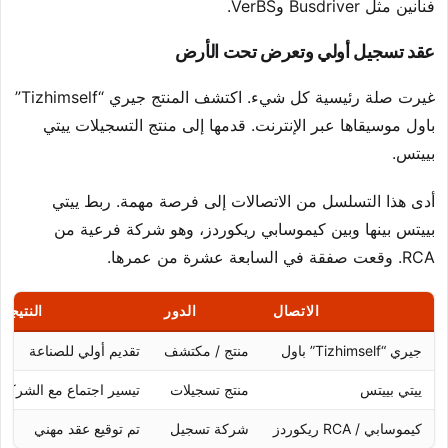
فنانين مثل Busdriver وVerBS.
عقد تسجيل أولي وتعرض تحت الأرض
غيرت صلة رئيسية كل شيء. اكتشف المنتج جيري “Tizhimself”
باول موسيقاها عبر الإنترنت. قدمها إلى منتج التسجيلات ييتي
بييتس.
أدى هذا التسلسل من الاتصالات إلى فرصة مهمة. ربط ييتي
بييتس بينها وبين كيموسابي ريكوردز، وهو شركة فرعية من
RCA. وقعت صفقة في السابعة عشرة من عمرها.
الاتصال
الدور
النتيجة
جيري “Tizhimself” باول
منتج / مكتشف
تقديم أولي للصناعة
ييتي بييتس
منتج تسجيلات
تيسير اجتماع مع الشركة
كيموسابي / RCA ريكوردز
شركة تسجيل
تم توقيع عقد مهني