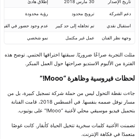
تاريخ الإصدار
30 مارس 2018
إطلاق هادئ
دعم الشركة
ترويج محدود
رؤية محدودة
استقبال نقدي
تم تجاهله إلى حد كبير
عدم وجود حضور في القوائ
وجهة نظر الفنان
عمل غير مكتمل
نمو شخصي
مثلت التجربة صراعًا ضروريًا. سبقتها اختراقها الحتمي. توضح هذه
الفترة من الألبوم الاستديو صراحتها حول العمل المبكر.
لحظات فيروسية وظاهرة “Mooo!”
جاءت نقطة التحول ليس من حملة شركة تسجيل كبيرة، بل من
مسار نوفل صممه بنفسها. في أغسطس 2018، قامت الفنانة
بتحميل فيديو موسيقي محلي لأغنية “Mooo!” على يوتيوب.
تضمنت الأغنية كلمات سخرية تتخيل الحياة كأبقار. كانت غوصًا
متعمدًا في فكاهة الإنترنت.