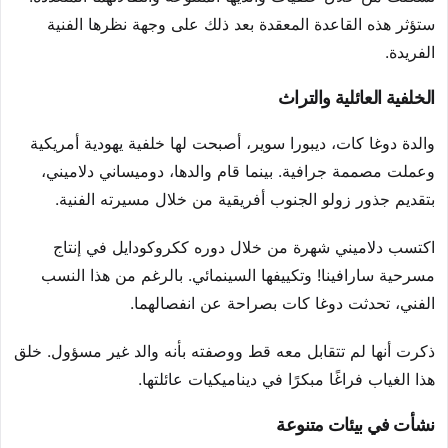
ستؤثر هذه القاعدة المعقدة بعد ذلك على وجهة نظرها الفنية
الفريدة.
الخلفية العائلية والتراث
والدة دوغا كات، ديبورا سوير، أصبحت لها خلفية يهودية أمريكية
وعملت مصممة جرافية. بينما قام والدها، دوميساني دلاميني،
بتقديم جذور زولو الجنوب أفريقية من خلال مسيرته الفنية.
اكتسب دلاميني شهرة من خلال دوره ككروكودايل في إنتاج
مسرحية سارافينا! وتكييفها السينمائي. بالرغم من هذا النسب
الفني، تحدثت دوغا كات بصراحة عن انفصالهما.
ذكرت أنها لم تتقابل معه قط ووصفته بأنه والد غير مسؤول. خلق
هذا الغياب فراغًا مبكرًا في ديناميكيات عائلتها.
نشأت في بيئات متنوعة