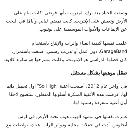
وصفت الحياة بعد ترك المدرسة بأنها فوضى. كانت تنام على
الأرض وتعيش على الإنترنت. كانت تمضي ليالي وأيامًا في البحث
عن الإيقاعات والأدوات الموسيقية على يوتيوب.
علمت نفسها كيفية الغناء والراب والإنتاج باستخدام
GarageBand. دون عمل أو تدريب رسمي، صنعت باستمرار.
كان فصلها الدراسي هو الإنترنت، وكانت مسرحها هو ساوند كلاود.
صقل موهبتها بشكل مستقل
في أواخر عام 2012، أصبحت أغنية “So High” أول تحميل دائم
لها. عرضت هذه الأغنية المبكرة أسلوبها المتطور. ستصبح لاحقًا
أول أغنية منفردة رسمية لها.
غمرت نفسها في مشهد الهيب هوب تحت الأرض في لوس
أنجلوس. أدت في حفلات محلية ودوائر الراب. هناك، تواصلت مع