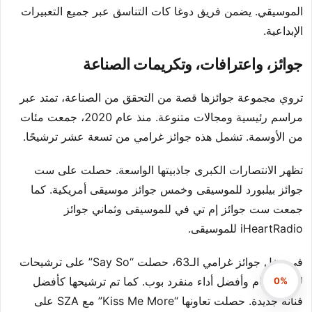
الموسيقي. يضمن فريق دوغا كات التناسق عبر جميع التعبيرات
الإبداعية.
جوائز، واعترافات، وتكريمات الصناعة
تروي مجموعة جوائزها قصة من التحقق من الصناعة، تمتد عبر
مراسم رئيسية ومجالات متنوعة. منذ عام 2020، جمعت مئات
من الأوسمة. تشمل هذه جوائز غرامي من تسعة عشر ترشيحًا.
تظهر الانتصارات الكبرى جاذبيتها الواسعة. حصلت على ست
جوائز بيلبورد للموسيقى وخمس جوائز موسيقى أمريكية. كما
جمعت ست جوائز إم تي في للموسيقى وثماني جوائز
iHeartRadio للموسيقى.
في حفل جوائز غرامي الـ63، حصلت “Say So” على ترشيحات
لأغنية العام وأفضل أداء منفرد بوب. كما تم ترشيحها كأفضل
0%
فنانة جديدة. حصلت تعاونها “Kiss Me More” مع SZA على