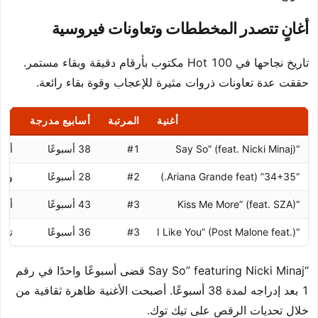
أغانٍ تتصدر المخططات وتعاونات فيروسية
تاريخ نجاحها في Hot 100 مكتوب بأرقام دقيقة وبقاء مستمر.
حققت عدة تعاونات ذروات مثيرة للإعجاب وقوة بقاء رائعة.
أغنية
المرتبة
أسابيع مدرجة
“Say So” (feat. Nicki Minaj)
#1
38 أسبوعًا
أول أغن
“34+35” (Ariana Grande feat.)
#2
28 أسبوعًا
وصلت إ
“Kiss Me More” (feat. SZA)
#3
43 أسبوعًا
أطو
“I Like You” (Post Malone feat.)
#3
36 أسبوعًا
تعاون featuring
“Say So” featuring Nicki Minaj قضى أسبوعًا واحدًا في رقم
1 بعد إدراجه لمدة 38 أسبوعًا. أصبحت الأغنية ظاهرة ثقافية من
خلال تحديات الرقص على تيك توك.