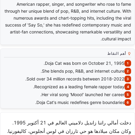
American rapper, singer, and songwriter who rose to fame
through her unique blend of pop, R&B, and internet culture. With
numerous awards and chart-topping hits, including the viral
success of 'Say So,' she has redefined contemporary music and
artist-fan connections, showcasing remarkable versatility and
cultural impact.
أهم النقاط
Doja Cat was born on October 21, 1995.
She blends pop, R&B, and internet culture.
Sold over 34 million records between 2018-2022.
Recognized as a leading female rapper today.
Her viral song 'Mooo!' launched her career.
Doja Cat's music redefines genre boundaries.
دخلت أمالي راتنا زانديل دلاميني العالم في 21 أكتوبر 1995.
وكان مكان ميلادها هو حي تارزان في لوس أنجلوس، كاليفورنيا.