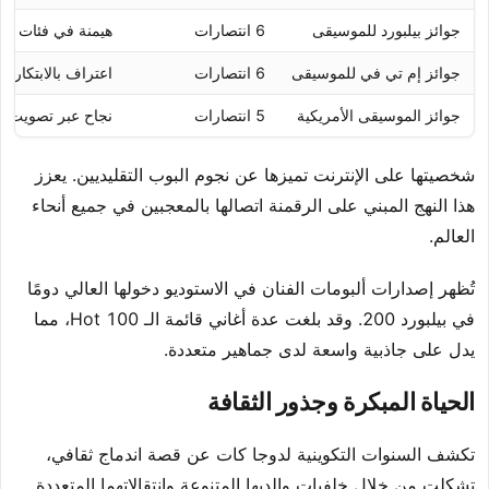
جوائز بيلبورد للموسيقى
6 انتصارات
هيمنة في فئات مت
جوائز إم تي في للموسيقى
6 انتصارات
اعتراف بالابتكار ا
جوائز الموسيقى الأمريكية
5 انتصارات
نجاح عبر تصويت ا
شخصيتها على الإنترنت تميزها عن نجوم البوب التقليديين. يعزز
هذا النهج المبني على الرقمنة اتصالها بالمعجبين في جميع أنحاء
العالم.
تُظهر إصدارات ألبومات الفنان في الاستوديو دخولها العالي دومًا
في بيلبورد 200. وقد بلغت عدة أغاني قائمة الـ Hot 100، مما
يدل على جاذبية واسعة لدى جماهير متعددة.
الحياة المبكرة وجذور الثقافة
تكشف السنوات التكوينية لدوجا كات عن قصة اندماج ثقافي،
تشكلت من خلال خلفيات والديها المتنوعة وانتقالاتهما المتعددة.