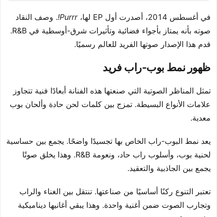
في أغسطس 2014، أصدرت أول EP لها،
Purrr!
. وصف النقاد
صوته بأنه يمتاز بأجواء فضائية وتأثيرات شرق-أوسطية في R&B.
قدم هذا الإصدار صوتها الفريد للعالم رسميًا.
ظهور نمط بوب-راب فريد
تمثل المناظر الصوتية التي صنعتها هذه الفنانة أبعادًا فنية تتجاوز
علامات الأنواع البسيطة. تمزج بين كلمات لحن حادة وألحان بوب
معدية.
يعد نمط البوب-راب الخاص بها تجسيدًا واضحًا. يجمع بين حساسية
لحنية بوب، وأسلوب راب حاد، ونعومة R&B. وهذا يخلق صوتًا
يجمع بين الجاذبية والتعقيد.
تعتبر التنوع ركنًا أساسيًا من صناعتها. تنتقل بين الغناء والراب
وتجارب الصوت ضمن أغنية واحدة. وهذا يبقي أغانيها ديناميكية