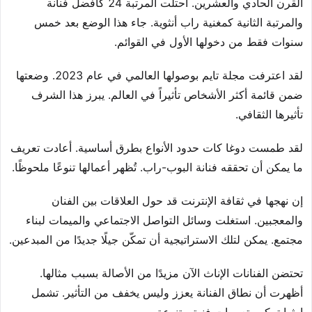
القرن الحادي والعشرين. احتلت المرتبة 24 كأفضل فنانة
والمرتبة الثانية كمغنية راب أنثوية. جاء هذا الوضع بعد خمس
سنوات فقط من دخولها الأول في القوائم.
لقد اعترفت مجلة تايم بوصولها العالمي في عام 2023. وضعتها
ضمن قائمة أكثر الأشخاص تأثيراً في العالم. يبرز هذا الشرف
تأثيرها الثقافي.
لقد طمست دوغا كات حدود الأنواع بطرق أساسية. أعادت تعريف
ما يمكن أن تحققه فنانة البوب-راب. تُظهر أعمالها تنوعًا ملحوظًا.
إن نهجها في ثقافة الإنترنت قد حول العلاقات بين الفنان
والمعجبين. استغلت وسائل التواصل الاجتماعي والميمات لبناء
مجتمع. يمكن لتلك الاستراتيجية أن تمكّن جيلًا جديدًا من المبدعين.
تحتضن الفنانات الإناث الآن مزيدًا من الأصالة بسبب مثالها.
أظهرت أن نطاق الفنانة يعزز وليس يخفف من التأثير. تشمل