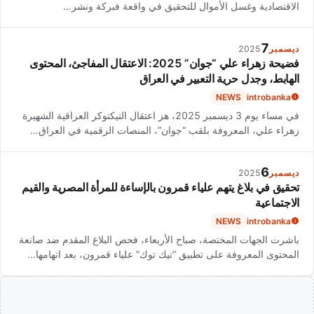
الاقتصادية وغسل الأموال للتحقيق في واقعة فبركة ونشر…
7
ديسمبر
2025
فضيحة زهراء علي “جوان” 2025: الاعتقال المفاجئ، المحتوى
الهابط، وجدل حرية التعبير في العراق
NEWS
introbanka
في مساء يوم 3 ديسمبر 2025، هز اعتقال التيكتوكر العراقية الشهيرة
زهراء علي، المعروفة بلقب “جوان”، المنصات الرقمية في العراق…
6
ديسمبر
2025
تحقيق في بلاغ يتهم علياء قمرون بالإساءة للمرأة المصرية والقيم
الاجتماعية
NEWS
introbanka
باشرت الجهات المختصة، صباح الأربعاء، فحص البلاغ المقدم ضد صانعة
المحتوى المعروفة على تطبيق “تيك توك” علياء قمرون، بعد اتهامها…