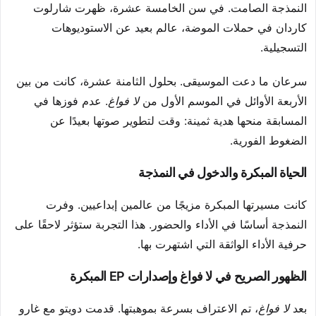
النمذجة الصامت. في سن الخامسة عشرة، ظهرت شارلوت
كاردان في حملات الموضة، عالم بعيد عن الاستوديوهات
التسجيلية.
سرعان ما دعت الموسيقى. بحلول الثامنة عشرة، كانت من بين
الأربعة الأوائل في الموسم الأول من
لا فواغ
. عدم فوزها في
المسابقة منحها هدية ثمينة: وقت لتطوير صوتها بعيدًا عن
الضغوط الفورية.
الحياة المبكرة والدخول في النمذجة
كانت مسيرتها المبكرة مزيجًا من عالمين إبداعيين. وفرت
النمذجة أساسًا في الأداء والحضور. هذا التجربة ستؤثر لاحقًا على
حرفية الأداء الواثقة التي اشتهرت بها.
الظهور الصريح في لا فواغ وإصدارات EP المبكرة
بعد
لا فواغ
، تم الاعتراف بسرعة بموهبتها. قدمت دويتو مع غارو