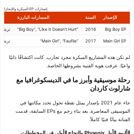
إصدارات EP المبكرة والإنجازات الرئيسية
الإصدار
السنة
المسارات البارزة
Big Boy EP
2016
“Big Boy”, “Like It Doesn’t Hurt”
ترشيح SOCAN لـ “Les échardes”; مخطط o 2
Main Girl EP
2017
“Main Girl”, “Faufile”
ترشيح SOCAN ثنائي اللغة الت
لم تكن هذه المشاريع المبكرة مجرد تجارب. كانت اكتشافًا ذاتيًا
واعيًا. عرفت هوية الفنية بشروطها الخاصة.
رحلة موسيقية وأبرز ما في الديسكوغرافيا مع
شارلوت كاردان
جاء عام 2021 بإصدار يمثل نقطة تحول تحدد مكانتها في
الموسيقى المعاصرة. بعد بناء زخم مع EPs السابقة، قدمت
الفنانة بيانًا فنيًا كاملاً.
الألبوم الأول Phoenix والنجاح الأولي في المخططات