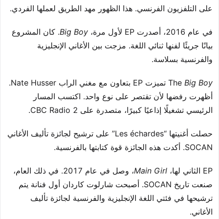
على التلفزيون الفرنسي. هذا الظهور مهد الطريق لعملها الفردي.
في عام 2016، أصدرت EP لأول مرة،
Big Boy
. كان المشروع
بيانًا جريئًا لفنها ثنائي اللغة. مزجت بين الأغاني الإنجليزية
والفرنسية بسلاسة.
Big Boy
The
تميزت EP بتعاون مع مغني الراب Nate Husser.
أظهرت رفضها لأن تقتصر على نوع واحد. اكتسب المسار
الرئيسي تشغيلًا إذاعيًا كبيرًا، متصدرة على CBC Radio 2.
حصلت أغنيتها “Les échardes” على ترشيح لجائزة تأليف الأغاني
SOCAN. أكدت هذه الجائزة قوة كتابتها بالفرنسية.
EP الثاني لها،
Main Girl
، وصل في عام 2017. في ذلك العام،
صنعت تاريخ SOCAN. أصبحت شارلوت كاردان أول فنانة يتم
ترشيحها في فئتي اللغة الإنجليزية والفرنسية لجائزة تأليف
الأغاني.