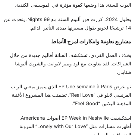
البوب للسنة. هذا وضعها كقوة مؤثرة في الموسيقى الكندية.
بحلول 2024، كررت فوز ألبوم السنة مع 99 Nights. يتحدث عن
14 ترشيحًا لجونو طوال مسيرتها بمدى التأثير الدائم.
مشاريع تعاونية وابتكارات لمزج الأنماط
بخلاف العمل الفردي، تستكشف الفنانة أقاليم جديدة من خلال
الشراكات. لقد تعاونت مع لود وبيير لابوانت والشريك أليوشا
شنايدر.
تم عرض EP Une semaine à Paris الذي يتميز بمغني الراب
الفرنسي لايلو في “Real Love”. تضمنت هذا المشروع الأغنية
المذهبة البلاتين “Feel Good”.
استكشفت EP Week in Nashville أصوات Americana.
أظهرت مسارات مثل “Lonely with Our Love” المرونة
الجغرافية والنمطية.