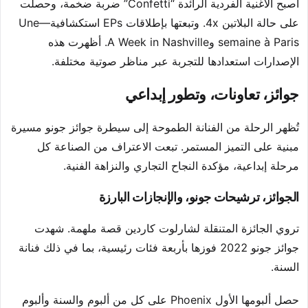
أصبح الأغنية الفردية الرائدة “Confetti” ضربة ضخمة، وحصلت
على حالة البلاتين 4x. وتبعتها بإطلاقات EPs استكشافية—Une
semaine à Paris وA Week in Nashville. أظهرت هذه
الإصدارات استعدادها للتجربة عبر مناظر صوتية مختلفة.
جوائز، تعاونات، وتطور إبداعي
تُظهر الرحلة من الفنانة الطموحة إلى سيطرة جوائز جونو مسيرة
مبنية على التميز المستمر. تبعت الاعتراف من الصناعة كل
مرحلة إبداعية، مؤكدة النجاح التجاري والنزاهة الفنية.
الجوائز، ترشيحات جونو، والإنجازات البارزة
تروي الجائزة المتنقلة لشارلوت كاردين قصة ملهمة. شهدت
جوائز جونو 2022 فوزها بأربعة فئات رئيسية، بما في ذلك فنانة
السنة.
حصل ألبومها الأول Phoenix على كل من ألبوم والسنة وألبوم