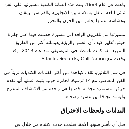
ولدت في عام 1994، بنت هذه الفنانة الكندية مسيرتها على الفن
ثنائي اللغة. تنتقل بسلاسة بين الإنجليزية والفرنسية بإتقان
وهشاشة. عملها يجلس بين الحزن والتحرر.
مسيرتها من تلفزيون الواقع إلى مسيرة حصلت فيها على جائزة
جونو، تُظهر كيف أن الصبر والرؤية يدومانه أكثر من الطريق
السريع. لقد كانت ناشطة في الموسيقى منذ عام 2013، وقد
وقعت مع Cult Nation وAtlantic Records.
في سن الثلاثين، تقف كواحدة من أكثر الفنانات الكنديات تزيناً في
الفن المعاصر. مع 14 ترشيحًا لجائزة جونو، يثبت عملها أنها تقدم
حرفية مستمرة وجذابة. قصتها هي واحدة من الاكتشاف المتدرج،
وليست نجاحًا بين عشية وضحاها.
البدايات ولحظات الاختراق
قبل أن يأسر صوتها الأمة، تعلمت جذب الانتباه من خلال فن