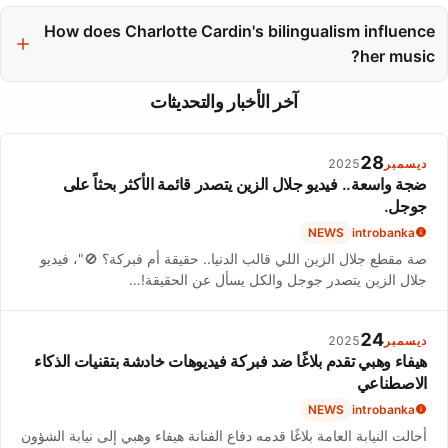
Her music often explores themes of emotional honesty,
heartbreak, and liberation, blending pop hooks with raw rock
How does Charlotte Cardin's bilingualism influence
energy.
her music?
Charlotte Cardin's bilingualism allows her to connect with a
آخر الأخبار والتحديثات
wider audience and honors her roots, enriching her artistic
expression and adding depth to her songwriting.
28
ديسمبر
2025
ضجة واسعة.. فيديو جلال الزين يتصدر قائمة الأكثر بحثاً على
جوجل.
NEWS
introbanka
صة مقطع جلال الزين اللي قالب الدنيا.. حقيقة أم فبركة؟ 🚫"، فيديو
جلال الزين يتصدر جوجل والكل يسأل عن الحقيقة!…
24
ديسمبر
2025
هيفاء وهبي تقدم بلاغًا ضد فبركة فيديوهات خادشة بتقنيات الذكاء
الاصطناعي
NEWS
introbanka
أحالت النيابة العامة بلاغًا قدمه دفاع الفنانة هيفاء وهبي إلى نيابة الشؤون