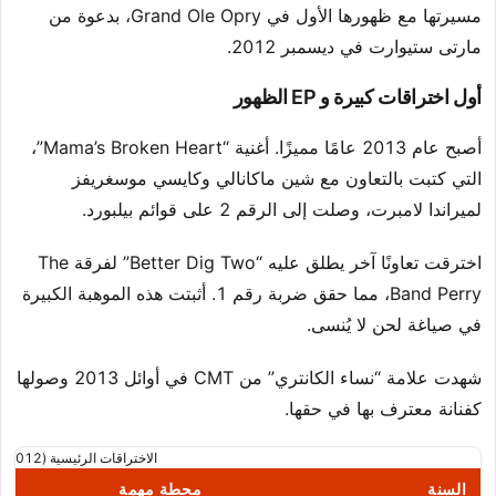
مسيرتها مع ظهورها الأول في Grand Ole Opry، بدعوة من
مارتى ستيوارت في ديسمبر 2012.
أول اختراقات كبيرة و EP الظهور
أصبح عام 2013 عامًا مميزًا. أغنية “Mama’s Broken Heart”،
التي كتبت بالتعاون مع شين ماكانالي وكايسي موسغريفز
لميراندا لامبرت، وصلت إلى الرقم 2 على قوائم بيلبورد.
اخترقت تعاونًا آخر يطلق عليه “Better Dig Two” لفرقة The
Band Perry، مما حقق ضربة رقم 1. أثبتت هذه الموهبة الكبيرة
في صياغة لحن لا يُنسى.
شهدت علامة “نساء الكانتري” من CMT في أوائل 2013 وصولها
كفنانة معترف بها في حقها.
الاختراقات الرئيسية (2012-2013)
السنة
محطة مهمة