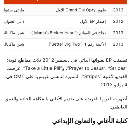
2012
ظهور Grand Ole Opry الأول
مارتى ستيوار
2012
إصدار EP الأول
ذاتي العنوان
2013
نجاح في القوائم (“Mama’s Broken Heart”)
شين ماكانالي،
2013
الأغنية رقم 1 (“Better Dig Two”)
شين ماكانالي، 
تضمنت EP بعنوانها الذاتي في ديسمبر 2012 ثلاث مقاطع قوية:
“Prayer to Jesus”، “Stripes”، و”Take a Little Pill”. عرضت
الفيديو لأغنية “Stripes”، المميزة لنانسي غريس، على CMT في
4 يوليو 2013.
أظهرت قدرتها الفريدة على تقديم الأغاني بالفكاهة الحادة والعمق
العاطفي.
كتابة الأغاني والتعاون الإبداعي