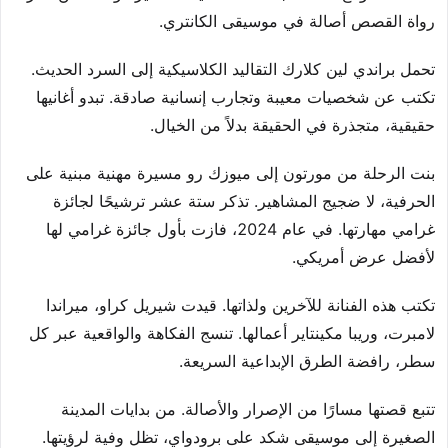
رواة القصص أصالة في موسيقى الكانتري.
تحمل براندي لين كلارك التقاليد الكلاسيكية إلى السرد الحديث.
تكتب عن شخصيات معيبة وتجارب إنسانية صادقة. تبدو أغانيها
حقيقية، متجذرة في الحقيقة بدلاً من الخيال.
بنت الرحلة من مورتون إلى ميوزك رو مسيرة مهنية مبنية على
الحرفية، لا ضجيج المشاهير. تذكر ستة عشر ترشيحًا لجائزة
غرامي مهارتها. في عام 2024، فازت بأول جائزة غرامي لها
لأفضل عرض أمريكي.
تكتب هذه الفنانة للآخرين ولذاتها. قيدت شيريل كراو، ميراندا
لامبرت، وريبا مكينتاير أعمالها. تنسج الفكاهة والواقعية عبر كل
سطر، رافضة الطرق الإبداعية السريعة.
تتبع قصتها مسارًا من الإصرار والأصالة. من بدايات المدينة
الصغيرة إلى موسيقى شكد على برودواي، تظل وفية لرؤيتها.