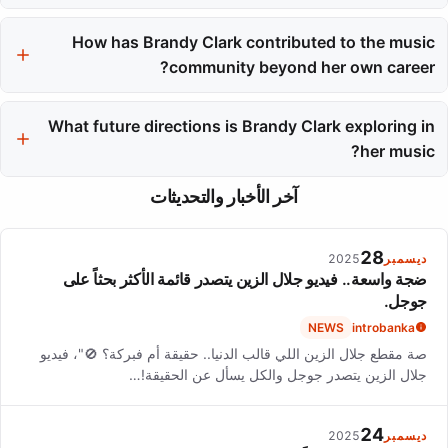
musical quality.
Brandy Clark initially pursued a basketball scholarship at Central
How has Brandy Clark contributed to the music
Washington University but later transferred to Belmont
University for a music business program.
community beyond her own career?
She has supported initiatives like the #MusiCaresChallenge to
raise funds for musicians needing healthcare assistance and has
What future directions is Brandy Clark exploring in
been active in her local community.
her music?
Brandy Clark aims to continue creating authentic music that
آخر الأخبار والتحديثات
reflects her lived experiences, with a focus on Americana while
maintaining her country roots.
28
ديسمبر
2025
ضجة واسعة.. فيديو جلال الزين يتصدر قائمة الأكثر بحثاً على
جوجل.
NEWS
introbanka
صة مقطع جلال الزين اللي قالب الدنيا.. حقيقة أم فبركة؟ 🚫"، فيديو
جلال الزين يتصدر جوجل والكل يسأل عن الحقيقة!…
24
ديسمبر
2025