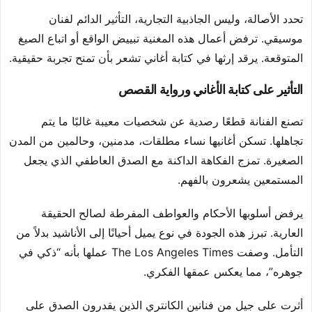
تحدد الأصالة، وليس الجاذبية التجارية، التأثير الدائم لفنان
موسيقي. ترفض أعمال هذه المغنية تبييض الواقع أو اتباع الصيغ
المتوقعة. يرقد إرثها في كتابة أغاني تشعر بأن تمنح تجربة حقيقية.
التأثير على كتابة الأغاني ورواية القصص
تصنع الفنانة قطعًا رصدية عن شخصيات معيبة غالبًا ما يتم
تجاهلها. تسكن أغانيها نساء مطلقات، مدمنين، وحالمين من المدن
الصغيرة. تمزج الفكاهة الداكنة مع الصدق العاطفي الذي يجعل
المستمعين يشعرون بالفهم.
يرفض أسلوبها الأحكام والعواطف المفرطة لصالح الحقيقة
العارية. تبرز هذه الجودة في نوع يميل أحيانًا إلى الأناشيد بدلاً من
التأمل. وصفت The Los Angeles Times عملها بأنه “ذكي في
جوهره”، مما يعكس عمقها الفكري.
أثرت على جيل من فنانين الكانتري الذين يقدرون الصدق على