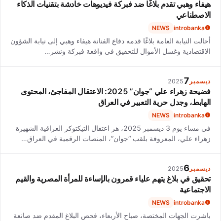
هيفاء وهبي تقدم بلاغًا ضد فبركة فيديوهات خادشة بتقنيات الذكاء
الاصطناعي
NEWS
introbanka
أحالت النيابة العامة بلاغًا قدمه دفاع الفنانة هيفاء وهبي إلى نيابة الشؤون
الاقتصادية وغسل الأموال للتحقيق في واقعة فبركة ونشر…
7
ديسمبر
2025
فضيحة زهراء علي “جوان” 2025: الاعتقال المفاجئ، المحتوى
الهابط، وجدل حرية التعبير في العراق
NEWS
introbanka
في مساء يوم 3 ديسمبر 2025، هز اعتقال التيكتوكر العراقية الشهيرة
زهراء علي، المعروفة بلقب “جوان”، المنصات الرقمية في العراق…
6
ديسمبر
2025
تحقيق في بلاغ يتهم علياء قمرون بالإساءة للمرأة المصرية والقيم
الاجتماعية
NEWS
introbanka
باشرت الجهات المختصة، صباح الأربعاء، فحص البلاغ المقدم ضد صانعة