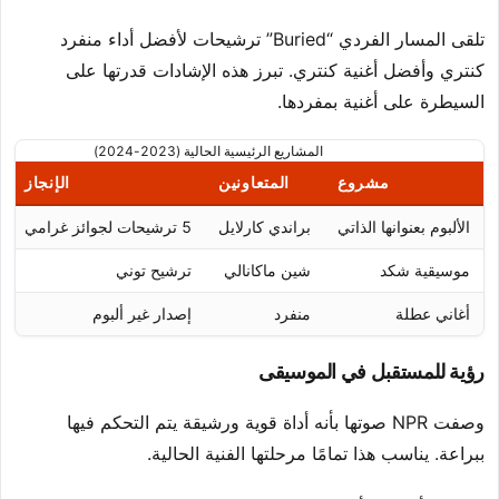
تلقى المسار الفردي “Buried” ترشيحات لأفضل أداء منفرد
كنتري وأفضل أغنية كنتري. تبرز هذه الإشادات قدرتها على
السيطرة على أغنية بمفردها.
المشاريع الرئيسية الحالية (2023-2024)
مشروع
المتعاونين
الإنجاز
الألبوم بعنوانها الذاتي
براندي كارلايل
5 ترشيحات لجوائز غرامي
موسيقية شكد
شين ماكانالي
ترشيح توني
أغاني عطلة
منفرد
إصدار غير ألبوم
رؤية للمستقبل في الموسيقى
وصفت NPR صوتها بأنه أداة قوية ورشيقة يتم التحكم فيها
ببراعة. يناسب هذا تمامًا مرحلتها الفنية الحالية.