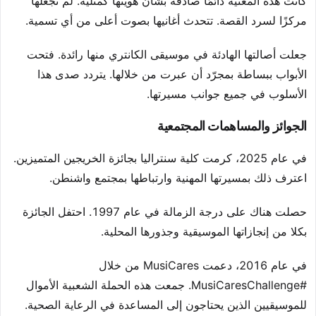
كانت هذه المغنية دائمًا صادقة بشأن هويتها كمثليّة. لم تجعلها
مركزًا لسرد القصة. تتحدث أغانيها بصوت أعلى من أي تسمية.
جعلت أصالتها الهادئة في موسيقى الكانتري منها رائدة. فتحت
الأبواب ببساطة بمجرّد أن عبرت من خلالها. يتردد صدى هذا
الأسلوب في جميع جوانب مسيرتها.
الجوائز والمساهمات المجتمعية
في عام 2025، كرمت كلية سنتراليا بجائزة الخريجين المتميزين.
اعترف ذلك بمسيرتها المهنية وارتباطها بمجتمع واشنطن.
حصلت هناك على درجة الزمالة في عام 1997. احتفل الجائزة
بكلا من إنجازاتها الموسيقية وجذورها المحلية.
في عام 2016، دعمت MusiCares من خلال
#MusiCaresChallenge. جمعت هذه الحملة الشعبية الأموال
للموسيقيين الذين يحتاجون إلى المساعدة في الرعاية الصحية.