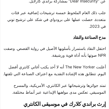
عن “Dear Insecurity” بمشاركة براندي كارلايل.
جلب ذلك العام الملحوظ خمسة ترشيحات إضافية عبر فئات
متعددة. حصلت عملها على برودواي في شكد على ترشيح توني
في 2023.
مدح الصناعة والنقاد
احتفل النقاد باستمرار بأسلوبها الأصيل في رواية القصص. وصفت
NPR صوتها بأنه أداة قوية ورشيقة.
أعلنت The New Yorker أنه لا أحد يكتب أغاني كانتري أفضل
اليوم. تتطابق هذه الإشادة النقدية مع اعتراف الصناعة التي تلقتها.
تمتد جوائزها وترشيحاتها عبر الكانتري، الأمريكية، والمسرح
الموسيقي. تعكس مدى مواهبها الإبداعية عبر أنماط مختلفة.
إرث براندي كلارك في موسيقى الكانتري