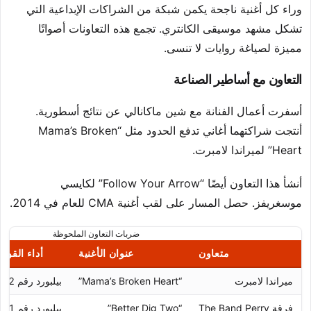
وراء كل أغنية ناجحة يكمن شبكة من الشراكات الإبداعية التي
تشكل مشهد موسيقى الكانتري. تجمع هذه التعاونات أصواتًا
مميزة لصياغة روايات لا تنسى.
التعاون مع أساطير الصناعة
أسفرت أعمال الفنانة مع شين ماكانالي عن نتائج أسطورية.
أنتجت شراكتهما أغاني تدفع الحدود مثل “Mama’s Broken
Heart” لميراندا لامبرت.
أنشأ هذا التعاون أيضًا “Follow Your Arrow” لكايسي
موسغريفز. حصل المسار على لقب أغنية CMA للعام في 2014.
ضربات التعاون الملحوظة
متعاون
عنوان الأغنية
أداء القوائ
ميراندا لامبرت
“Mama’s Broken Heart”
بيلبورد رقم 2
فرقة The Band Perry
“Better Dig Two”
بيلبورد رقم 1