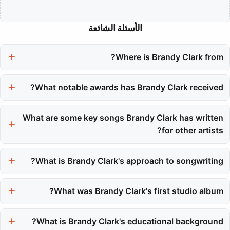
الأسئلة الشائعة
Where is Brandy Clark from?
Brandy Clark hails from Morton, Washington, a small logging
What notable awards has Brandy Clark received?
town with a population of 900 people.
Brandy Clark has received sixteen Grammy nominations,
winning her first Grammy for Best Americana Performance in
What are some key songs Brandy Clark has written
2024 for the song 'Dear Insecurity.'
for other artists?
She has written notable songs such as 'Mama's Broken Heart'
for Miranda Lambert and 'Better Dig Two' for The Band Perry,
What is Brandy Clark's approach to songwriting?
both of which achieved significant chart success.
Brandy Clark's songwriting focuses on flawed characters and
honest human experiences, often blending dark humor with
What was Brandy Clark's first studio album?
emotional truth.
Her debut studio album, '12 Stories,' was released in October
2013 and received critical acclaim for its storytelling and
What is Brandy Clark's educational background?