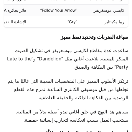
كايسي موسغريفز
“Follow Your Arrow”
فائز بجائزة CMA
ريبا مكينتاير
“Cry”
الإشادة النقدية
صياغة الضربات وتحديد نمط مميز
ساعدت عدة مقاطع لكايسي موسغريفز في تشكيل الصوت
المبكر للمغنية. تلاعبت أغاني مثل “Dandelion” و”Late to the
Party” بين الفكاهة والصدق.
ترتكز الأسلوب المميز على الشخصيات المعيبة التي غالبًا ما يتم
تجاهلها من قبل موسيقى الكانتري السائدة. تمزج هذه القطع
الرصدية بين الفكاهة الداكنة والحقيقة العاطفية.
يساهم هذا النهج في خلق أغاني تبدو أصيلة بدلاً من المثالية.
يستجيب العمل بسبب انعكاسه لتجارب إنسانية حقيقية.