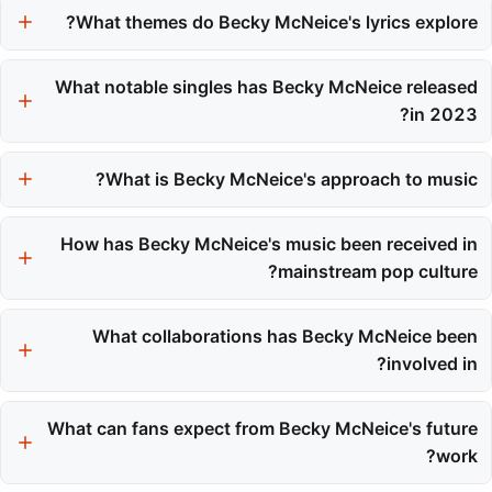
What themes do Becky McNeice's lyrics explore?
unique pop identity within the local music scene.
Her lyrics often delve into relatable themes of love and self-
What notable singles has Becky McNeice released
discovery, showcasing emotional honesty and personal
experience.
in 2023?
In 2023, she released singles such as 'Flatline' and 'One Million
Other Problems,' which highlight her evolving approach to pop
What is Becky McNeice's approach to music?
music.
Becky McNeice emphasizes craft and authenticity in her music,
avoiding fleeting trends and focusing on genuine storytelling.
How has Becky McNeice's music been received in
mainstream pop culture?
She is recognized for her emotional honesty and technical skill,
building a devoted fanbase through her authentic connection
What collaborations has Becky McNeice been
with listeners.
involved in?
She has collaborated with artists like EMBY on the track 'She'
and Dena Anuk$a on 'Super High,' showcasing her versatility
What can fans expect from Becky McNeice's future
across genres.
work?