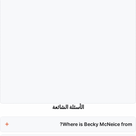
الأسئلة الشائعة
Where is Becky McNeice from?
Becky McNeice hails from Belfast, UK, where she developed her