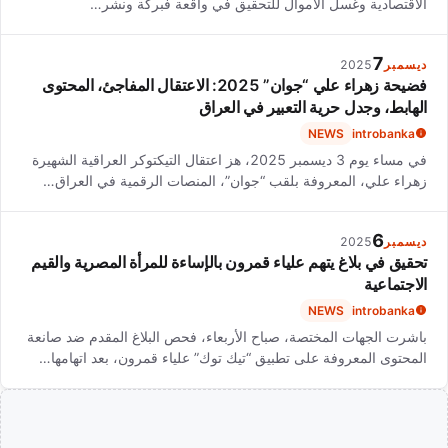
الاقتصادية وغسل الأموال للتحقيق في واقعة فبركة ونشر…
7
ديسمبر
2025
فضيحة زهراء علي “جوان” 2025: الاعتقال المفاجئ، المحتوى
الهابط، وجدل حرية التعبير في العراق
NEWS
introbanka
في مساء يوم 3 ديسمبر 2025، هز اعتقال التيكتوكر العراقية الشهيرة
زهراء علي، المعروفة بلقب “جوان”، المنصات الرقمية في العراق…
6
ديسمبر
2025
تحقيق في بلاغ يتهم علياء قمرون بالإساءة للمرأة المصرية والقيم
الاجتماعية
NEWS
introbanka
باشرت الجهات المختصة، صباح الأربعاء، فحص البلاغ المقدم ضد صانعة
المحتوى المعروفة على تطبيق “تيك توك” علياء قمرون، بعد اتهامها…