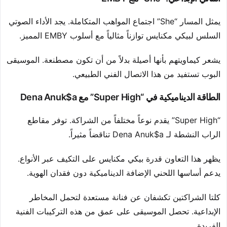
يمثل المسار “She” اجتماع المواهب المتكاملة. يجد الأداء الصوتي
السلس لبيكي مكنايس توازناً مثالياً مع أسلوب EMBY المميز.
يشعر كيماويتهم بأنها أصيلة بدلاً من أن تكون مصطنعة. الموسيقى
البوب تستفيد من هذا الاتصال الفني الطبيعي.
الطاقة الديناميكية في “Super High” مع Dena Anuk$a
“Super High” يقدم نوعاً مختلفاً من الشراكة. توفر مقاطع
الراب النشطة لـ Dena Anuk$a تناقضاً مثيراً.
يظهر هذا التعاون قدرة بيكي مكنايس على التكيف عبر الأنواع.
يدعم أساسها اللحني الإضافة الديناميكية دون فقدان الهوية.
كلتا الشراكتين تكشفان عن فنانة مستعدة لتحمل المخاطر
الإبداعية. تحصل الموسيقى على عمق من هذه التركيبات الفنية
الفريدة.