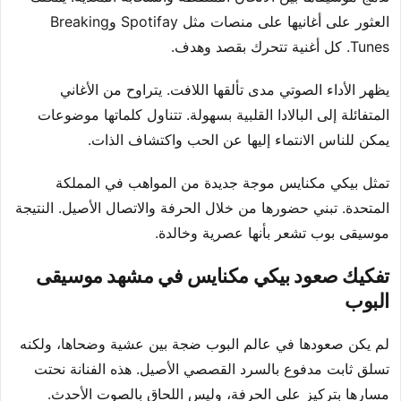
العثور على أغانيها على منصات مثل Spotifay وBreaking
Tunes. كل أغنية تتحرك بقصد وهدف.
يظهر الأداء الصوتي مدى تألقها اللافت. يتراوح من الأغاني
المتفائلة إلى البالادا القلبية بسهولة. تتناول كلماتها موضوعات
يمكن للناس الانتماء إليها عن الحب واكتشاف الذات.
تمثل بيكي مكنايس موجة جديدة من المواهب في المملكة
المتحدة. تبني حضورها من خلال الحرفة والاتصال الأصيل. النتيجة
موسيقى بوب تشعر بأنها عصرية وخالدة.
تفكيك صعود بيكي مكنايس في مشهد موسيقى
البوب
لم يكن صعودها في عالم البوب ضجة بين عشية وضحاها، ولكنه
تسلق ثابت مدفوع بالسرد القصصي الأصيل. هذه الفنانة نحتت
مسارها بتركيز على الحرفة، وليس اللحاق بالصوت الأحدث.