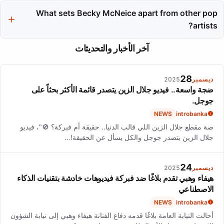
Fans can anticipate more high-quality releases that reflect real-
life experiences and potentially new collaborations that expand
What sets Becky McNeice apart from other pop
her sound.
artists?
Her dedication to authentic storytelling, emotional depth, and
آخر الأخبار والتحديثات
impressive vocal range distinguishes her in the pop music
landscape.
28
ديسمبر
2025
ضجة واسعة.. فيديو جلال الزين يتصدر قائمة الأكثر بحثاً على
جوجل.
NEWS
introbanka
صة مقطع جلال الزين اللي قالب الدنيا.. حقيقة أم فبركة؟ 🚫"، فيديو
جلال الزين يتصدر جوجل والكل يسأل عن الحقيقة!…
24
ديسمبر
2025
هيفاء وهبي تقدم بلاغًا ضد فبركة فيديوهات خادشة بتقنيات الذكاء
الاصطناعي
NEWS
introbanka
أحالت النيابة العامة بلاغًا قدمه دفاع الفنانة هيفاء وهبي إلى نيابة الشؤون