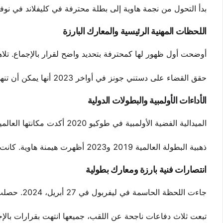
بدأ التحول من نجمة هاوية إلى بطلة محترفة في كليفلاند في نوفمبر 2022. كل مواجهة ساهمت في الوصول إلى واقع ا
اللحظات المهنية الرئيسية والمعارك البارزة
أوضحت أول ظهور لها كمحترفة بتحديد واضح لقرار بالإجماع. تلاها ا
حقق القضاء على دستني جونز في أواخر 2023 أنها يمكن أن تنهي المعارك بشكل دراماتيكي. أظهرت هذه الانتصارات المبكرة أنها منافسة جادة.
الأداءات الأولمبية والبطولات الدولية
الميدالية الفضية الأولمبية في طوكيو 2020 أكدت مكانتها العالمية. البرونزية في باريس 2024 أضافت ميدالية رئيسية أخرى لمجموعتها.
ذهبية البطولة العالمية 2019 و2023 أظهرت هيمنة هاوية. كانت الفضية في 2022 تمثل التعثر الوحيد خلال تلك الفترة القوية.
انتصارات فنية بارزة ومعارك بطولية
جاءت اللحظة الحاسمة في ليفربول في 27 أبريل، 2024. حصلت فيريرا على لقب الاتحاد الدولي للملاكمة للوزن الخفيف بقرار فني.
تبعت ثلاث دفاعات ناجحة عن اللقب، جميعها انتهت بقرارات بال