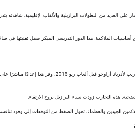
حاز على العديد من البطولات البرازيلية والألقاب الإقليمية. شاهدته يتد
 الآخرين أساسيات الملاكمة. هذا الدور التدريسي المبكر صقل تقنيتها في صال
برنامج التجربة الأولمبية قدم لها تعرضًا حاسمًا. عملت كشريك تدريب لأدريانا أراوجو قبل ألعاب ريو 2016. وفر
ضحية. هذه التجارب زودت نساء البرازيل بروح الارتقاء.
لاكمين الجيدين والعظماء. تحول الضغط من التوقعات إلى وقود تنافسي