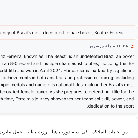
urney of Brazil's most decorated female boxer, Beatriz Ferreira.
TL;DR – ملخص سريع
riz Ferreira, known as 'The Beast', is an undefeated Brazilian boxer
th an 8-0 record and multiple championship titles, including the IBF
orld title she won in April 2024. Her career is marked by significant
achievements in both amateur and professional boxing, including
mpic medals and numerous national titles, making her Brazil's most
decorated female boxer. As she prepares to defend her title for the
th time, Ferreira's journey showcases her technical skill, power, and
dedication to the sport.
من حلبات الملاكمة في سلفادور، باهيا، برزت بطلة. تحمل بياتريز