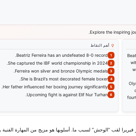
Explore the inspiring jo
أهم النقاط
Beatriz Ferreira has an undefeated 8-0 record.
Beat
wi
She captured the IBF world championship in 2024.
w
Ferreira won silver and bronze Olympic medals.
She is Brazil's most decorated female boxer.
Oly
Her father influenced her boxing journey significantly.
Upcoming fight is against Elif Nur Turhan.
four
 فيريرا لقب “الوحش” لسبب ما. أسلوبها هو مزيج من المهارة الفنية و