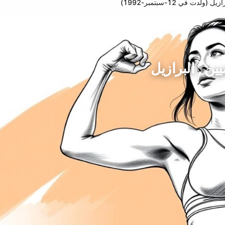
 في 12-سبتمبر-1992)
ين , البرازيل