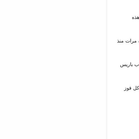
8-0. حقق اثنان من هذه
 عدة مرات منذ
ة برونزية في ألعاب باريس
 كل فوز