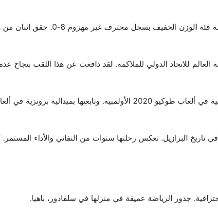
تبلغ من الطول 5’4″ وتقاتل بأسلوب أرثوذكسي. تقود هذه الملاكمة فئة الوزن الخفيف بسجل محترف غير مهزوم 
20 عندما حصلت على بطولة العالم للاتحاد الدولي للملاكمة. لقد دافعت عن هذا اللقب بنجاح
مسيرتها كملاكمة هاوية أيضًا أسطورية. فازت فيريرا بميدالية فضية في ألعاب طوكيو 2020 الأولمبية. وتابعتها بميدالي
اب في تاريخ البرازيل. تعكس رحلتها سنوات من التفاني والأداء المستمر.
ترافية. جذور الرياضة عميقة في منزلها في سلفادور، باهيا.