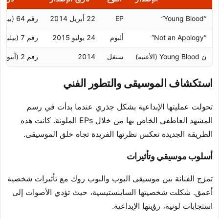
“Young Blood”
EP
22 أبريل 2014
رقم 64 (بيلبورد 200)
“Not an Apology”
ألبوم
24 يوليو 2015
رقم 7 (بيلبورد 200)
ن Young Blood (الأغنية)
سنغل
2014
رقم 2 (آيتونز بوب)
استكشاف الموسيقى والتطور الفني
تحولت عمليتها الإبداعية بشكل جذري عندما بدأت في رسم
المشهد العاطفي الخاص بها من خلال EPs الملونة. كانت هذه
الطريقة الجديدة تعكس نظرتها الفريدة تجاه خلق الموسيقى.
أسلوب موسيقي وتأثيرات
تمزج الفنانة بين موسيقى البوب والبوب روك مع تأثيرات شخصية
أعمق. شكلت شخصيتها الساينستيسية، حيث تؤدي الأصوات إلى
استجابات لونية، رؤيتها الإبداعية.