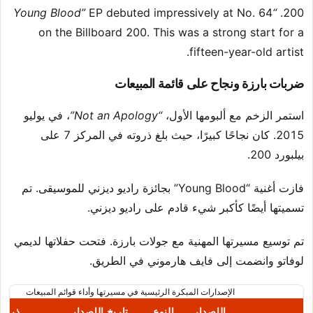
EP debuted impressively at No. 64
“Young Blood”
200.
on the Billboard 200. This was a strong start for a
fifteen-year-old artist.
ضربات بارزة ونجاح على قائمة المبيعات
استمر الزخم مع ألبومها الأول،
“Not an Apology”
، في يوليو
2015. كان نجاحًا كبيرًا، حيث بلغ ذروته في المركز 7 على
بيلبورد 200.
فازت أغنية “Young Blood” بجائزة راديو ديزني للموسيقى. تم
تسميتها أيضًا كأكبر شيء قادم على راديو ديزني.
تم توسيع مسيرتها المهنية مع جولات بارزة. فتحت حفلاتها لديمي
لوفاتو وانضمت إلى فايف هارموني في الطريق.
الإصدارات المبكرة الرئيسية في مسيرتها وأداء قوائم المبيعات
الإصدار
النوع
تاريخ الإصدار
ذروة 