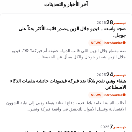
The song 'Feel Something' marked a turning point in Bea Miller's
آخر الأخبار والتحديثات
career, leading to her first headlining tour, the 'Nice To Meet U
Tour'.
28
ديسمبر
2025
ضجة واسعة.. فيديو جلال الزين يتصدر قائمة الأكثر بحثاً على
جوجل.
NEWS
introbanka
صة مقطع جلال الزين اللي قالب الدنيا.. حقيقة أم فبركة؟ 🚫"، فيديو
جلال الزين يتصدر جوجل والكل يسأل عن الحقيقة!…
24
ديسمبر
2025
هيفاء وهبي تقدم بلاغًا ضد فبركة فيديوهات خادشة بتقنيات الذكاء
الاصطناعي
NEWS
introbanka
أحالت النيابة العامة بلاغًا قدمه دفاع الفنانة هيفاء وهبي إلى نيابة الشؤون
الاقتصادية وغسل الأموال للتحقيق في واقعة فبركة ونشر…
7
ديسمبر
2025