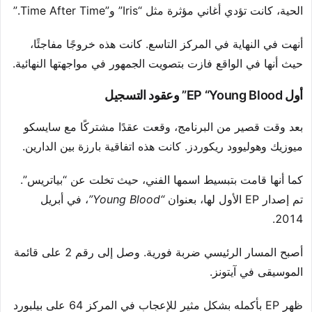
الحية، كانت تؤدي أغاني مؤثرة مثل “Iris” و”Time After Time.”
أنهت في النهاية في المركز التاسع. كانت هذه خروجًا مفاجئًا،
حيث أنها في الواقع فازت بتصويت الجمهور في مواجهتها النهائية.
أول EP “Young Blood” وعقود التسجيل
بعد وقت قصير من البرنامج، وقعت عقدًا مشتركًا مع سايسكو
ميوزيك وهوليوود ريكوردز. كانت هذه اتفاقية بارزة بين الدارين.
كما أنها قامت بتبسيط اسمها الفني، حيث تخلت عن “بياتريس”.
تم إصدار EP الأول لها، بعنوان
“Young Blood”
، في أبريل
2014.
أصبح المسار الرئيسي ضربة فورية. وصل إلى رقم 2 على قائمة
الموسيقى في آيتونز.
ظهر EP بأكمله بشكل مثير للإعجاب في المركز 64 على بيلبورد