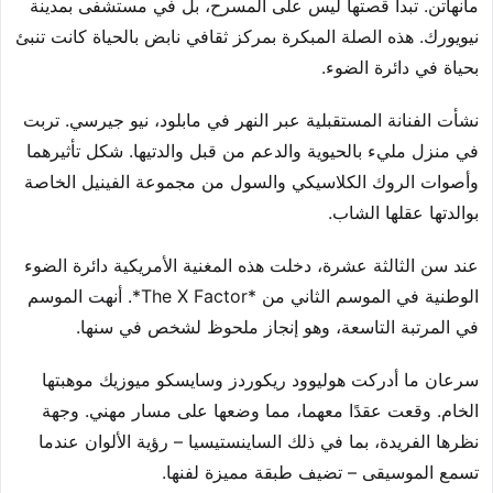
مانهاتن. تبدأ قصتها ليس على المسرح، بل في مستشفى بمدينة
نيويورك. هذه الصلة المبكرة بمركز ثقافي نابض بالحياة كانت تنبئ
بحياة في دائرة الضوء.
نشأت الفنانة المستقبلية عبر النهر في مابلود، نيو جيرسي. تربت
في منزل مليء بالحيوية والدعم من قبل والدتيها. شكل تأثيرهما
وأصوات الروك الكلاسيكي والسول من مجموعة الفينيل الخاصة
بوالدتها عقلها الشاب.
عند سن الثالثة عشرة، دخلت هذه المغنية الأمريكية دائرة الضوء
الوطنية في الموسم الثاني من *The X Factor*. أنهت الموسم
في المرتبة التاسعة، وهو إنجاز ملحوظ لشخص في سنها.
سرعان ما أدركت هوليوود ريكوردز وسايسكو ميوزيك موهبتها
الخام. وقعت عقدًا معهما، مما وضعها على مسار مهني. وجهة
نظرها الفريدة، بما في ذلك الساينستيسيا – رؤية الألوان عندما
تسمع الموسيقى – تضيف طبقة مميزة لفنها.