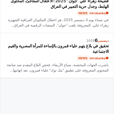
فضيحة زهراء علي “جوان” 2025: الاعتقال المفاجئ، المحتوى
الهابط، وجدل حرية التعبير في العراق
NEWS
introbanka
في مساء يوم 3 ديسمبر 2025، هز اعتقال التيكتوكر العراقية الشهيرة
زهراء علي، المعروفة بلقب “جوان”، المنصات الرقمية في العراق…
6
ديسمبر
2025
تحقيق في بلاغ يتهم علياء قمرون بالإساءة للمرأة المصرية والقيم
الاجتماعية
NEWS
introbanka
باشرت الجهات المختصة، صباح الأربعاء، فحص البلاغ المقدم ضد صانعة
المحتوى المعروفة على تطبيق “تيك توك” علياء قمرون، بعد اتهامها…