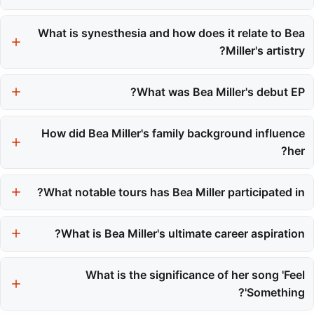
Bea Miller first gained national attention when she competed on
What is synesthesia and how does it relate to Bea
season two of *The X Factor* in 2012.
Miller's artistry?
Synesthesia is a condition where one sense is simultaneously
perceived as if by one or more additional senses. For Bea Miller,
What was Bea Miller's debut EP?
it means she sees colors when she hears music, which adds a
Bea Miller's debut EP is titled *Young Blood*, which was
unique layer to her creative process.
How did Bea Miller's family background influence
released in April 2014.
her?
Bea Miller was raised in a supportive household by her two
mothers, which fostered an accepting environment and shaped
What notable tours has Bea Miller participated in?
her worldview, influencing her artistry and songwriting.
Bea Miller has opened for major artists like Demi Lovato and
Selena Gomez, and she joined Coldplay on their world tour in
What is Bea Miller's ultimate career aspiration?
2022.
Bea Miller's ultimate goal is to perform at Madison Square
What is the significance of her song 'Feel
Garden, her birthplace, as a headlining artist.
Something'?