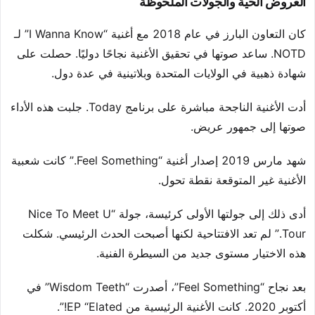
العروض الحية والجولات الملحوظة
كان التعاون البارز في عام 2018 مع أغنية “I Wanna Know” لـ
NOTD. ساعد صوتها في تحقيق الأغنية نجاحًا دوليًا. حصلت على
شهادة ذهبية في الولايات المتحدة وبلاتينية في عدة دول.
أدت الأغنية الناجحة مباشرة على برنامج Today. جلبت هذه الأداء
صوتها إلى جمهور عريض.
شهد مارس 2019 إصدار أغنية “Feel Something.” كانت شعبية
الأغنية غير المتوقعة نقطة تحول.
أدى ذلك إلى جولتها الأولى كرئيسة، جولة “Nice To Meet U
Tour.” لم تعد الافتتاحية لكنها أصبحت الحدث الرئيسي. شكلت
هذه الاختيار مستوى جديد من السيطرة الفنية.
بعد نجاح “Feel Something”، أصدرت “Wisdom Teeth” في
أكتوبر 2020. كانت الأغنية الرئيسية من EP “Elated!”.