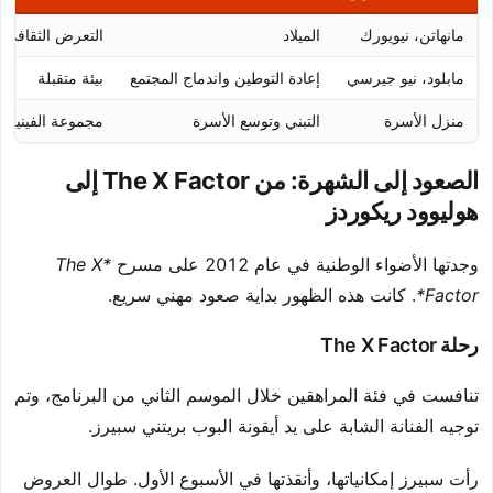
مانهاتن، نيويورك
الميلاد
التعرض الثقافي
مابلود، نيو جيرسي
إعادة التوطين واندماج المجتمع
بيئة متقبلة
منزل الأسرة
التبني وتوسع الأسرة
مجموعة الفينيل ا
الصعود إلى الشهرة: من The X Factor إلى
هوليوود ريكوردز
وجدتها الأضواء الوطنية في عام 2012 على مسرح
*The X
Factor*
. كانت هذه الظهور بداية صعود مهني سريع.
رحلة The X Factor
تنافست في فئة المراهقين خلال الموسم الثاني من البرنامج، وتم
توجيه الفنانة الشابة على يد أيقونة البوب بريتني سبيرز.
رأت سبيرز إمكانياتها، وأنقذتها في الأسبوع الأول. طوال العروض