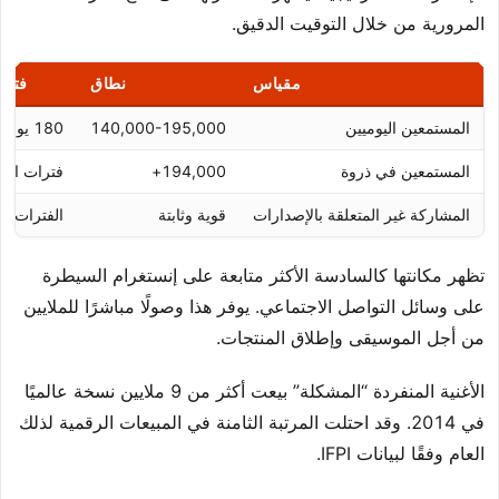
المرورية من خلال التوقيت الدقيق.
مقياس
نطاق
فترة
المستمعين اليوميين
140,000-195,000
180 يومًا
المستمعين في ذروة
194,000+
فترات الإ
المشاركة غير المتعلقة بالإصدارات
قوية وثابتة
الفترات اله
تظهر مكانتها كالسادسة الأكثر متابعة على إنستغرام السيطرة
على وسائل التواصل الاجتماعي. يوفر هذا وصولًا مباشرًا للملايين
من أجل الموسيقى وإطلاق المنتجات.
الأغنية المنفردة “المشكلة” بيعت أكثر من 9 ملايين نسخة عالميًا
في 2014. وقد احتلت المرتبة الثامنة في المبيعات الرقمية لذلك
العام وفقًا لبيانات IFPI.