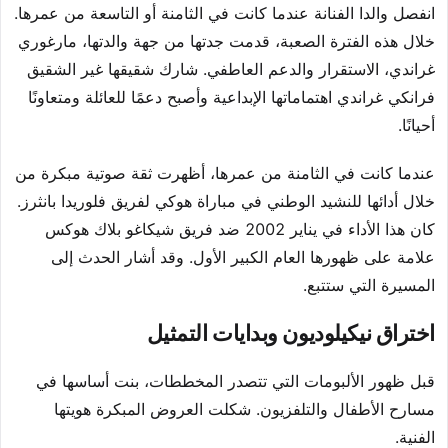
انفصل والدا الفنانة عندما كانت في الثامنة أو التاسعة من عمرها.
خلال هذه الفترة الصعبة، قدمت جدتها من جهة والدتها، مارغوري
غراندي، الاستقرار والدعم العاطفي. شارك شقيقها غير الشقيق
فرانكي غراندي اهتماماتها الإبداعية وأصبح دعمًا للعائلة ومتعاونًا
أحيانًا.
عندما كانت في الثامنة من عمرها، أظهرت ثقة صوتية مبكرة من
خلال أدائها للنشيد الوطني في مباراة هوكي لفريق فلوريدا بانثرز.
كان هذا الأداء في يناير 2002 ضد فريق شيكاغو بلاك هوكس
علامة على ظهورها العام الكبير الأول. وقد أشار الحدث إلى
المسيرة التي ستتبع.
اختراق نيكيلوديون وبدايات التمثيل
قبل ظهور الألبومات التي تتصدر المخططات، بنت أساسها في
مسارح الأطفال والتلفزيون. شكلت العروض المبكرة هويتها
الفنية.