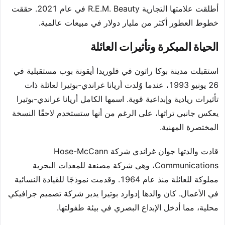
أطلقت علامتها التجارية R.E.M. Beauty في عام 2021. حققت
خطوط العطور أكثر من مليار دولار في مبيعات عالمية.
الحياة المبكرة وتأثيرات العائلة
استقبلت مدينة بوكا راتون في فلوريدا أيقونة بوب مستقبلية في
26 يونيو 1993، عندما وُلدت أريانا غراندي-بوتيرا لعائلة ذات
تأثيرات ريادية وإبداعية قوية. اسمها الكامل أريانا غراندي-بوتيرا
يعكس جانبي تراثها، على الرغم من أنها ستستخدم لاحقًا النسخة
المختصرة المهنية.
قادت والدتها جوان غراندي شركة Hose-McCann
Communications، وهي شركة مصنعة للمعدات البحرية
مملوكة للعائلة منذ عام 1964. وقدمت نموذجًا للقيادة النسائية
في الأعمال. كان والدها إدوارد بوتيرا يدير شركة تصميم جرافيكي
محلية، مما أدخل الإبداع البصري في بيئة طفولتها.