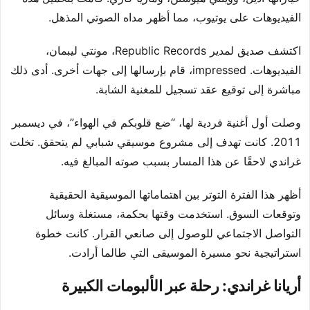
الفيديوهات على يوتيوب، مما أظهر مداه الصوتي المذهل.
اكتشف صديق لمدير Republic Records، مونتي ليبمان،
الفيديوهات. impressed، قام بإرسالها إلى جهات أخرى. أدى ذلك
مباشرة إلى توقيع عقد تسجيل للمغنية الشابة.
وصلت أول أغنية فردية لها، “ضع قلوبكم في الهواء”، في ديسمبر
2011. كانت تهدف إلى مشروع موسيقي شبابي لم يتحقق. تخلت
غراندي لاحقًا عن هذا المسار بسبب صوته المبالغ فيه.
أظهر هذا الفترة التوتر بين اهتماماتها الموسيقية الحقيقية
وتوقعات السوق. استخدمت وقتها بحكمة، مستغلة وسائل
التواصل الاجتماعي للوصول إلى صانعي القرار. كانت خطوة
استراتيجية نحو مسيرة الموسيقى التي طالما أرادت.
أريانا غراندي: رحلة عبر الألبومات الكبيرة