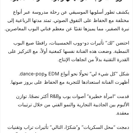
يكشف تطور أسلوبها الموسيقي عن رحلة مدروسة عبر أنواع
مختلفة مع الحفاظ على التفوق الصوتي. تمتد مدتها الرباعية إلى
نبرة الصفير، مما يميزها تقنيًا عن معظم فناني البوب المعاصرين.
احتضن “لك” تأثيرات دو-ووب الخمسينات، رافضًا صيغ البوب
النمطية. وضعت هذه الفنانة نفسها كمغنية أولاً، مع التركيز على
القدرة التقنية بدلاً من اتجاهات الإنتاج.
شكل “كل شيء لي” تحولًا نحو أنواع EDM وdance-pop.
أظهرت الفنانة استعدادها للتجربة مع الحفاظ على بروز صوتها.
قدمت “امرأة خطيرة” أصوات بوب وR&B أكثر نضجًا. توازن
الألبوم بين الجاذبية التجارية والنمو الفني من خلال ترتيبات
معقدة.
دمجت “محل السكريات” و”شكرًا، التالي” تأثيرات تراب وتقنيات