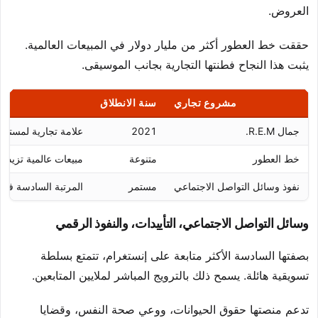
العروض.
حققت خط العطور أكثر من مليار دولار في المبيعات العالمية.
يثبت هذا النجاح فطنتها التجارية بجانب الموسيقى.
مشروع تجاري
سنة الانطلاق
جمال R.E.M.
2021
علامة تجارية لمستح
خط العطور
متنوعة
مبيعات عالمية تزيد ع
نفوذ وسائل التواصل الاجتماعي
مستمر
المرتبة السادسة في ق
وسائل التواصل الاجتماعي، التأييدات، والنفوذ الرقمي
بصفتها السادسة الأكثر متابعة على إنستغرام، تتمتع بسلطة
تسويقية هائلة. يسمح ذلك بالترويج المباشر لملايين المتابعين.
تدعم منصتها حقوق الحيوانات، ووعي صحة النفس، وقضايا