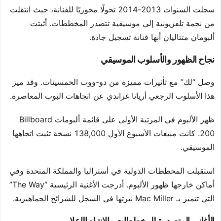
سجلت السنوات 2013-2014 تحولًا محوريًا للفنانة، حيث انتقلت
من نجمة تلفزيونية إلى موسيقية تتصدر المخططات. أثبتت
ألبومان متتاليان أنها فنانة تسجيل جادة.
نجاح الظهور والأسلوب الموسيقي
وصل “لك” مع تأثيرات مميزة من دو-ووب الخمسينات. وقد ميز
هذا الأسلوب الرجعي أريانا غراندي عن اتجاهات البوب المعاصرة.
ظهر الألبوم في المرتبة الأولى على قائمة ألبومات Billboard
200. كانت مبيعات الأسبوع الأول 138,000 نسخة تثبت اتجاهها
الموسيقي.
استقبلت المخططات الدولية في أستراليا والمملكة المتحدة وفي
أماكن خارجها ظهور الألبوم. أدرجت الأغنية الرئيسية “The Way”
التي تتميز بـ Mac Miller نبرتها في السجل للشرائح الجماهيرية.
الأغاني المتصدرة للمخططات والانتباه الإعلامي