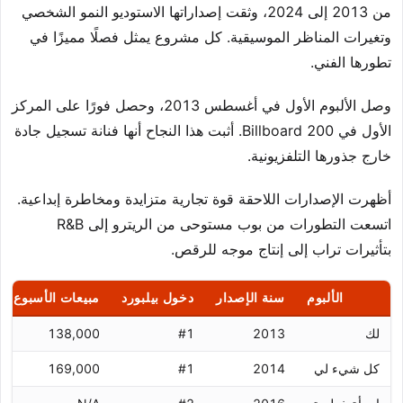
من 2013 إلى 2024، وثقت إصداراتها الاستوديو النمو الشخصي
وتغيرات المناظر الموسيقية. كل مشروع يمثل فصلًا مميزًا في
تطورها الفني.
وصل الألبوم الأول في أغسطس 2013، وحصل فورًا على المركز
الأول في 200 Billboard. أثبت هذا النجاح أنها فنانة تسجيل جادة
خارج جذورها التلفزيونية.
أظهرت الإصدارات اللاحقة قوة تجارية متزايدة ومخاطرة إبداعية.
اتسعت التطورات من بوب مستوحى من الريترو إلى R&B
بتأثيرات تراب إلى إنتاج موجه للرقص.
الألبوم
سنة الإصدار
دخول بيلبورد
مبيعات الأسبوع ال
لك
2013
#1
138,000
كل شيء لي
2014
#1
169,000