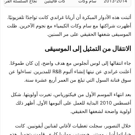
2013-2014
سام وكات
كات فالينتين
نجاح السلسلة الفرعية
أثبتت هذه الأدوار المبكرة أن أريانا غراندي كانت تواجدًا تلفزيونيًا.
أظهرت شراكتها مع سام وكات الكيمياء مع نجوم الآخرين. ظلت
الموسيقى شغفها الحقيقي على مر السنين.
الانتقال من التمثيل إلى الموسيقى
جاء انتقالها إلى لوس أنجلوس مع هدف واضح، إن كان طموحًا.
أعلنت غراندي عن نيتها إنشاء ألبوم R&B للمديرين. تساءلوا عن
سوق فنانة السول التي تبلغ من العمر أربع عشرة سنة.
بعد انتهاء الموسم الأول من فيكتورياس، تغيرت أولويتها. شكل
أغسطس 2010 البداية للعمل على ألبومها الأول. أظهر ذلك
أولوية واضحة لشغفها الحقيقي.
خلال التصوير، سجلت تغطيات لأغاني لفنانين أيقونيين. كانت
خياراتها أديل، وويتني هيوستن، وماريا كاري. قامت بتحميل هذه