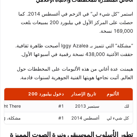
استمر “كل شيء لي” في الزخم في أغسطس 2014. كما
حصلت على المركز الأول في بيلبورد 200 بمبيعات بلغت
169,000 نسخة.
“مشكلة” التي تتميز بـ Iggy Azalea أصبحت ظاهرة ثقافية.
حققت الأغنية 438,000 نسخة رقمية في أسبوعها الأول.
هيمنت عدة أغاني من هذه الألبومات على المخططات حول
العالم. أثبت نجاحها هويتها الفنية الجوهرية لسنوات قادمة.
الألبوم
تاريخ الإصدار
دخول بيلبورد 200
لك
سبتمبر 2013
#1
ight There
كل شيء لي
أغسطس 2014
#1
مشكلة، Break Free، Bang Bang
تطور الأسلوب الموسيقي ونبرة الصوت المميزة