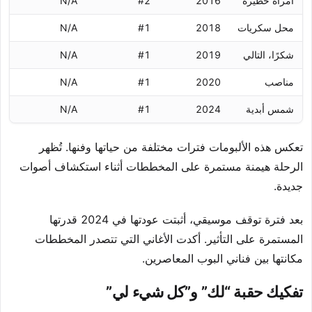
امرأة خطيرة
2016
#2
N/A
محل سكريات
2018
#1
N/A
شكرًا، التالي
2019
#1
N/A
مناصب
2020
#1
N/A
شمس أبدية
2024
#1
N/A
تعكس هذه الألبومات فترات مختلفة من حياتها وفنها. تُظهر
الرحلة هيمنة مستمرة على المخططات أثناء استكشاف أصوات
جديدة.
بعد فترة توقف موسيقي، أثبتت عودتها في 2024 قدرتها
المستمرة على التأثير. أكدت الأغاني التي تتصدر المخططات
مكانتها بين فناني البوب المعاصرين.
تفكيك حقبة “لك” و”كل شيء لي”