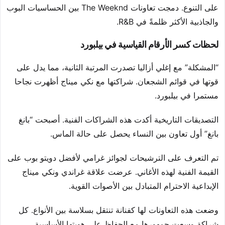
على التنوع. دمجت تعاونات The Weeknd بين الحساسيات البوب
والجاذبية الأكثر ظلمةً في R&B.
لحظات كسر الأرقام القياسية في بيلبورد
“المشكلة” مع إغلي أزاليا تصدرت المرتبة الثانية، مما يدل على
قوتها في قوائم الشجعان. شراكتها مع نكي ميناج أظهرت نجاحا
مستمرا في بيلبورد.
التصديقات التاريخية أكدت هذه الشراكات الفنية. أصبحت “بانغ
بانغ” أول تعاون بين النساء يحصل على حالة الماس.
تم التعرف على الترشيحات لجوائز غرامي لأفضل دويتو بوب على
القيمة الفنية لهذه الأغاني. عرضت علاقة غراندي ونكي ميناج
الإبداعية الاحترام المتبادل بين الأصوات القوية.
وضعت هذه التعاونات لها كفنانة تنتقل بسلاسة بين الأنواع. كل
شراكة وسعت جمهورها مع الحفاظ على هويتها الأساسية.