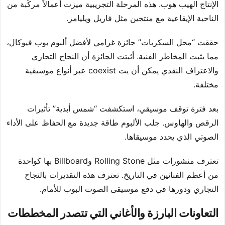
الإنتاج الهيب هوب. هذه المرحلة التجريبية ميزت أعمالاً مركّبة من
الناحية الإيقاعية مع منتجين مثل فاريل ويليامز.
حققت “محل السكريات” جائزة غرامي لأفضل ألبوم بوب فيوكال،
مما يثبت المخاطر الفنية. أثبتت الجائزة أن النجاح التجاري
والاعتراف النقدي يمكن أن يت coexist عبر أنواع موسيقية
مختلفة.
بعد فترة توقف موسيقي، استكشفت “شمس أبدية” تأثيرات
الرقص والهاوس. جلب الألبوم طاقة جديدة مع الحفاظ على الأداء
الصوتي الذي يحدد موسيقاها.
تعترف منشورات مثل Rolling Stone وBillboard بها كواحدة
من أعظم الفنانين في التاريخ. تعترف هذه التقديرات بالنجاح
التجاري ودورها في دفع موسيقى الصوت البوب للأمام.
التعاونات البارزة والأغاني التي تتصدر المخططات