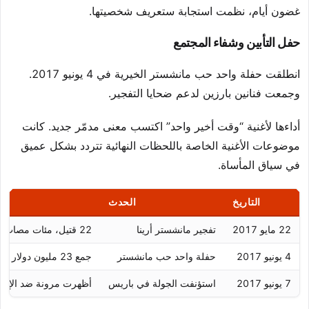
غضون أيام، نظمت استجابة ستعريف شخصيتها.
حفل التأبين وشفاء المجتمع
انطلقت حفلة واحد حب مانشستر الخيرية في 4 يونيو 2017.
وجمعت فنانين بارزين لدعم ضحايا التفجير.
أداءها لأغنية “وقت أخير واحد” اكتسب معنى مدمّر جديد. كانت
موضوعات الأغنية الخاصة باللحظات النهائية تتردد بشكل عميق
في سياق المأساة.
التاريخ
الحدث
22 مايو 2017
تفجير مانشستر أرينا
22 قتيل، مئات مصاب في الحفلة
4 يونيو 2017
حفلة واحد حب مانشستر
جمع 23 مليون دولار للضحايا
7 يونيو 2017
استؤنفت الجولة في باريس
أظهرت مرونة ضد الإره