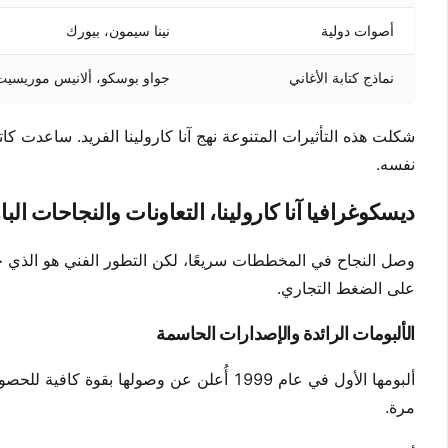
أصوات دولية
نينا سيمون، بيورك
نماذج كتابة الأغاني
جواو بوسكو، ألانيس موريسيت
شكلت هذه التأثيرات المتنوعة نهج آنا كارولينا الفريد. ساعدت كا
نفسه.
ديسكوغرافيا آنا كارولينا، التعاونات والنجاحات البا
وصل النجاح في المخططات سريعًا، لكن التطور الفني هو الذي حد
على الضغط التجاري.
الألبومات الرائدة والإصدارات الحاسمة
ألبومها الأول في عام 1999 أُعلن عن وصولها بق
مرة.