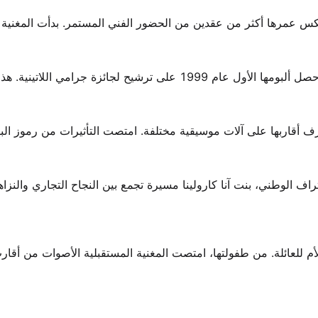
في 9 سبتمبر 1974، وأتمت عامها 51 في عام 2025. يعكس عمرها أكثر من عقدين من الحضور الفني المستمر. بدأت ال
ضمن لها هذا الانتقال الجريء عقد تسجيلها الأول مع بي إم جي. حصل ألبومها الأول عام 1999 على ترشيح لجائزة جرامي ال
ف أقاربها على آلات موسيقية مختلفة. امتصت التأثيرات من رموز الب
راف الوطني، بنت آنا كارولينا مسيرة تجمع بين النجاح التجاري والنزاهة
م للعائلة. من طفولتها، امتصت المغنية المستقبلية الأصوات من أقارب