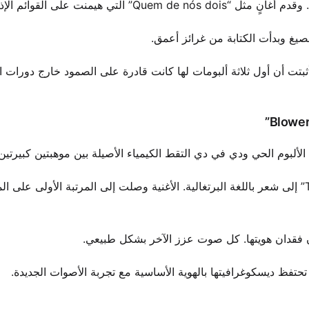
 تجميع Perfil الألبوم الأكثر مبيعًا في البرازيل لعام 2005. أثبتت أن أول ثلاثة ألبومات لها كانت قادرة على الصمود خارج دو
“É Isso Aí” حولت أغنية دامين رايس “The Blower’s Daughter” إلى شعر باللغة البرتغالية. الأغنية وصلت إلى المرتبة الأو
 فقدان هويتها. كل صوت عزز الآخر بشكل طبيعي.
تحتفظ ديسكوغرافيتها بالهوية الأساسية مع تجربة الأصوات الجديدة.