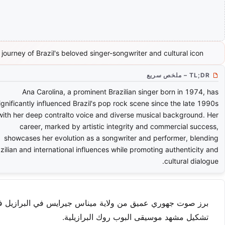
journey of Brazil's beloved singer-songwriter and cultural icon.
TL;DR – ملخص سريع
Ana Carolina, a prominent Brazilian singer born in 1974, has
ignificantly influenced Brazil's pop rock scene since the late 1990s
with her deep contralto voice and diverse musical background. Her
career, marked by artistic integrity and commercial success,
showcases her evolution as a songwriter and performer, blending
zilian and international influences while promoting authenticity and
cultural dialogue.
برز صوت جهوري عميق من ولاية ميناس جيرايس في البرازيل في أو
تشكيل مشهد موسيقى البوب روك البرازيلية.