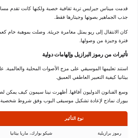
قدمت ميناس جيرايس تربة ثقافية خصبة ولكنها كانت تقدم مسار
جذب الجماهير بصوتها وجيتارها فقط.
كان الانتقال إلى ريو يمثل مغامرة جريئة. وصلت بموهبة خام كعم
فترة وجيزة من وصولها.
تأثيرات من رموز البرازيل وإلهامات دولية
استند تعليمها الموسيقي على مزج الأصوات المحلية والعالمية. علم
بيثانيا كيفية التعبير العاطفي العميق.
وسع الفنانون الدوليون آفاقها. أظهرت نينا سيمون كيف يمكن لصو
بيورك نماذج لإعادة تشكيل موسيقى البوب وفق شروط شخصية.
نوع التأثير
رموز برازيلية
شيكو بوارك، ماريا بيثانيا