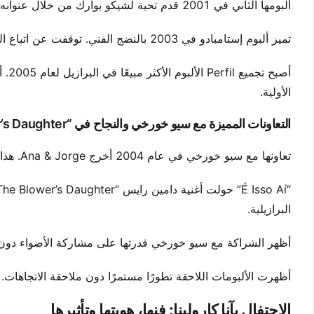
ألبومها الثاني في 2001 قدم تحية لشيكو بوارك من خلال عنوانه. وقدم أغانٍ مثل “Quem de nós dois” التي هيمنت على القوائم الإذاعية.
تميز ألبوم إستامبادو في 2003 بالنضج الفني. توقفت عن اتباع الصيغ وبدأت الكتابة من غرائز أعمق.
أصبح
الأولية.
التعاونات المميزة مع سيو خورخي والنجاح في “Blower’s Daughter”
تعاونها مع سيو خورخي في عام 2004 أخرج Ana & Jorge. هذا الألبوم الحي ودي في دي التقط الكيمياء الأصيلة بين موهبتين كبيرتين.
البرازيلية.
أظهر الشراكة مع سيو خورخي قدرتها على مشاركة الأضواء دون
أظهرت الألبومات اللاحقة تطورًا مستمرًا دون ملاحقة الاتجاهات. 
الاحتفال بآنا كارولينا: فنها، هويتها وتأثيرها