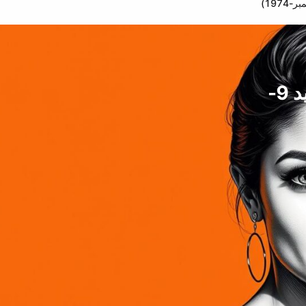
آنا كارولينا، نجمة الغناء، البرازيل (مواليد 9-