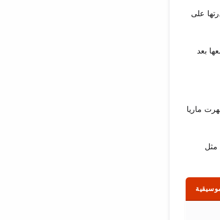
تها على
ها بعد
هرت ماريا
 مثل
وسيقية