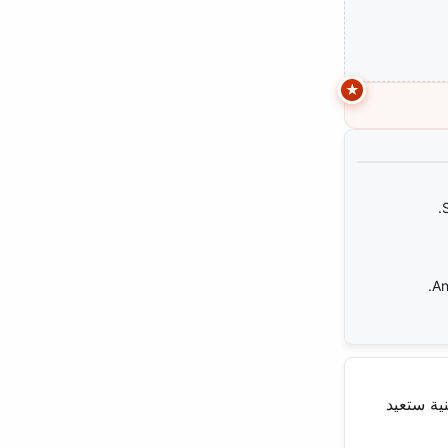
An
ية ستعيد