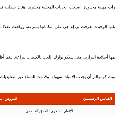
ات مهنية محدودة. أصبحت الحانات المحلية مختبرها. هناك صقلت قدر
لتها الوحيدة. تعرفت بي إم جي على إمكاناتها بسرعة، ووقعت عقدًا مع
ها أساتذة البرازيل مثل شيكو بوارك اللعب بالكلمات ببراعة. بينما أظ
ت كونترالتو أن يجذب الانتباه بسهولة. وقدمت النساء غير التقليديات
الفنانين الرئيسيين
الدروس الم
الإتقان الشعري، العمق العاطفي