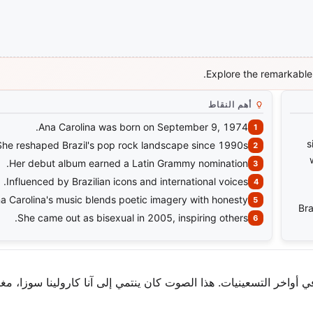
Explore the remarkable 
أهم النقاط
Ana Carolina was born on September 9, 1974.
s
She reshaped Brazil's pop rock landscape since 1990s.
Her debut album earned a Latin Grammy nomination.
Influenced by Brazilian icons and international voices.
a Carolina's music blends poetic imagery with honesty.
Bra
She came out as bisexual in 2005, inspiring others.
اخر التسعينيات. هذا الصوت كان ينتمي إلى آنا كارولينا سوزا، مغن