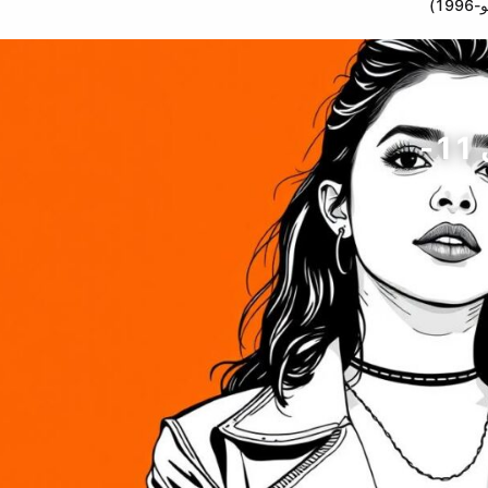
أليشا كارا، نجمة الغناء، كندا (ولدت في 11-