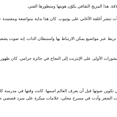
ة. هذا المزيج الثقافي يكوّن هويتها ومنظورها الفني.
لموسيقية مبكرًا. في عمر 13 عامًا فقط، بدأت تنشر أغلفة الأغاني على يوتيوب. كان هذا بداية متواضعة ومع
ادق. الموسيقى تربط عبر مواضيع يمكن الارتباط بها واستبطان الذات. إنه صوت يشعر
شورات الأولى على الإنترنت إلى النجاح في جائزة جرامي. كان ظهورها
ي تكوين صوتها قبل أن يعرف العالم اسمها. كانت وقتها في مدرسة كار
ة. كتبت الشعر وأدت في مسرح محلي، علامات مبكرة على سرد قصصي ط