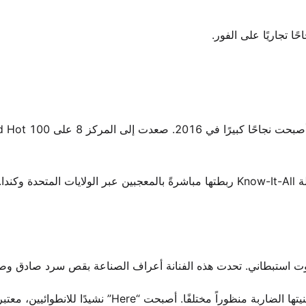
من يناير إلى أبريل 2016، شرعت في أول جولة رئيسية لها. جولة Know-It-All ربطتها مباشرةً بالمعجبين عبر الولايات ا
ت استبطاني. تحدت هذه الفنانة أعراف الصناعة بقص سرد صادق وص
في الوقت الذي كانت فيه أغاني البوب تحتفل بالانفتاح، قدمت أغنيتها الضاربة منظوراً مختلفًا. أصبحت “Here” نشيدًا للانطوائيين