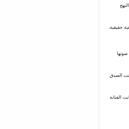
لنهج
بة حقيقية.
قناتها الخاصة على يوتيوب. نشرت أغلفة أكوستيك لأغانٍ مثل “Love Yourself” و “Sweater Weather”. صوتها
انت الصدق
ت الطريق لظهورها المهني. في 2014، وقعت مع EP Entertainment و Def Jam Recordings. كانت الفنانة