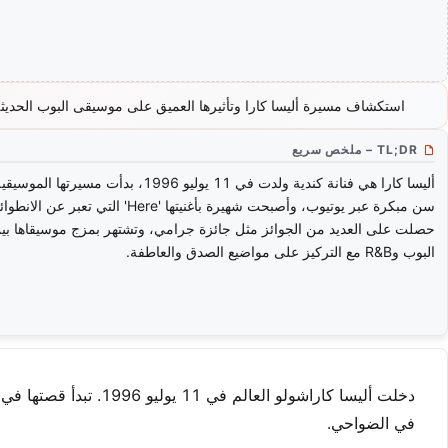
استكشاف مسيرة أليسا كارا وتأثيرها العميق على موسيقى البوب الحديث
TL;DR – ملخص سريع
أليسا كارا هي فنانة كندية ولدت في 11 يوليو 1996، بدأت مسيرتها 
سن مبكرة عبر يوتيوب، وأصبحت شهيرة بأغنيتها 'Here' التي تعبر عن الا
حصلت على العديد من الجوائز مثل جائزة جرامي، وتشتهر بمزج موسيقاها بي
البوب وR&B مع التركيز على مواضيع الصدق والعاطفة.
دخلت أليسا كاراشولو ال
في الضواحي.