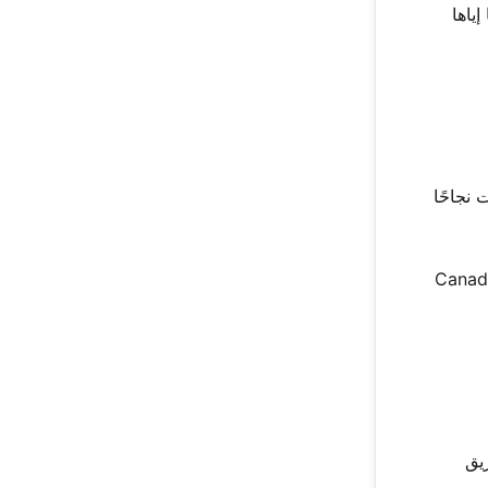
ياها
عمق. أصبحت نجاحًا
Billboard Hot. كما وصلت إلى المرتبة 19 على Canadian Hot
يق