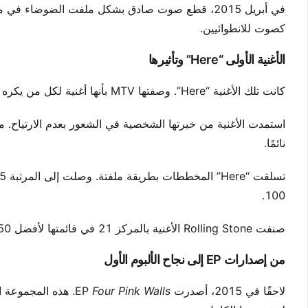
في أبريل 2015، قطع صوت صادق بشكل ملفت الضوضاء 
كصوت للانطوائيين.
الأغنية الأولى “Here” وتأثيرها
كانت تلك الأغنية “Here”. وصفتها MTV بأنها أغنية لكل من يكره الحفلات سرًا. كانت بديلاً صادقًا للأنشيد الحزبية النموذجية.
نائمًا.
100.
صنفت Rolling Stone الأغنية بالمركز 21 في قائمتها لأفضل 50 أغنية في 2015. أكدت هذه الإشادة النقدية تأثير الأغنية الثقافي.
من إصدارات EP إلى نجاح الألبوم الأول
لاحقًا في 2015، أصدرت EP
Four Pink Walls
. هذه المجموعة 