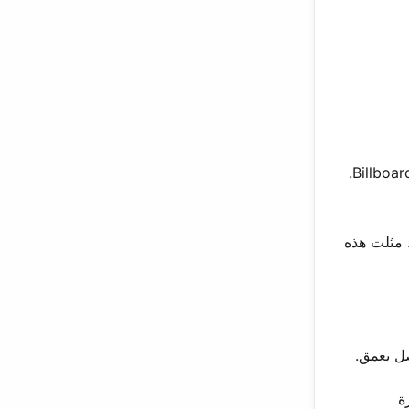
الأغنية الفردية الثالثة من الألبوم، “Scars to Your Beautiful”، أصبحت نجاحًا كبيرًا في 2016. صعدت إلى المركز 8 على Billboard Hot 100.
لمتحدة وكندا. مثلت هذه
ل بعمق.
، معتبرة