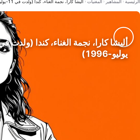
الرئيسية
المشاهير
المغنيات
أليشا كارا، نجمة الغناء، كندا (ولدت في 11-يوليو-1996)
يوليو-1996)