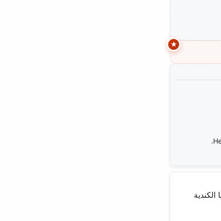
He
رها الكندية