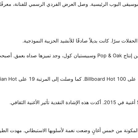
في موسيقى البوب الرئيسية. وصل العرض الفردي الرسمي للفنانة، معرفًا إ
استمدت الأغنية من خبرتها الشخصية في الشعور بعدم الارتياح. من إنتاج Pop & Oak وسبيستيان كول، وجد تميزها صداه ب
تسلقت “Here” المخططات بطريقة ملفتة. وصلت إلى المرتبة 5 على  100
المكونة من خمس أغانٍ وضعت نغمة لأسلوبها الاستبطاني. مهدت الطر