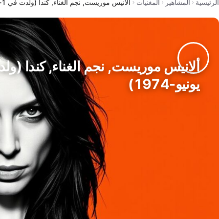
الرئيسية
المشاهير
المغنيات
ألانيس موريست, نجم الغناء, كندا (ولدت في 1-يونيو-1974)
يونيو-1974)