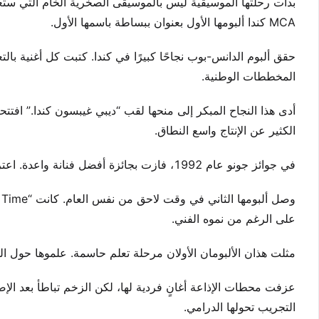
MCA كندا ألبومها الأول بعنوان ببساطة باسمها الأول.
المخططات الوطنية.
الكثير عن الإنتاج واسع النطاق.
في جوائز جونو عام 1992، فازت بجائزة أفضل فنانة واعدة. اعترف التقدير بإمكاناتها. ومع ذلك، كانت اتجاهاتها الفنية تتجه نحو التغير بالفعل.
على الرغم من نموه الفني.
مثلت هذان الألبومان الأولان مرحلة تعلم حاسمة. علموها حول الس
عزفت محطات الإذاعة أغانٍ فردية لها، لكن الزخم تباطأ بعد الإ
التجريب تحولها الدرامي.