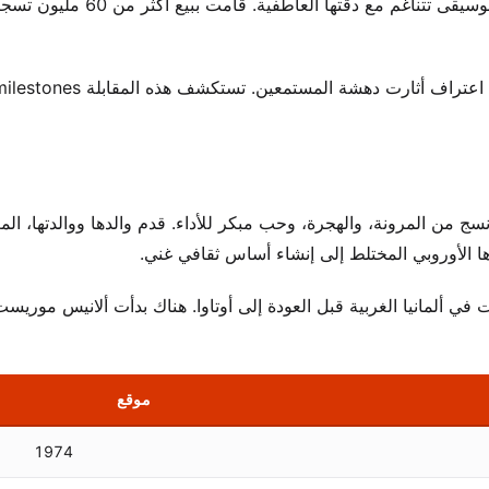
انفجرت مسيرتها المهنية مع ألبوم أصبح ظاهرة عالمية. كانت الموسيقى تتناغم مع دق
سج من المرونة، والهجرة، وحب مبكر للأداء. قدم والدها ووالدتها، المع
ها الأوروبي المختلط إلى إنشاء أساس ثقافي غني.
ي ألمانيا الغربية قبل العودة إلى أوتاوا. هناك بدأت ألانيس موريست
موقع
1974