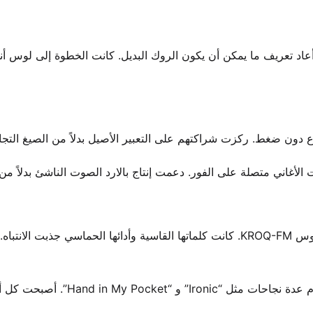
ل كزلزال ثقافي أعاد تعريف ما يمكن أن يكون الروك البديل. كانت الخطوة إلى لوس
اع دون ضغط. ركزت شراكتهم على التعبير الأصيل بدلاً من الصيغ التجار
الأغاني متصلة على الفور. دعمت إنتاج بالارد الصوت الناشئ بدلاً من
“You Oughta Know” حققت صدى في محطة إذاعة لوس أنجلوس KROQ-FM. كانت كلماتها القاسية وأدائها الحماسي جذبت ال
كانت MTV و MuchMusic تبث الفيديو بشكل مستمر. أثار الألبوم عدة نجاحات مثل “nic