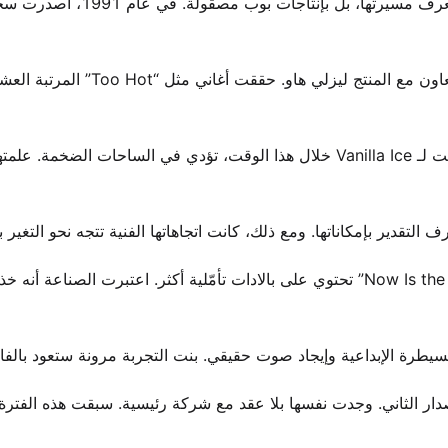
بدأت رحلتها الموسيقية ليس بالموسيقى الصخرية الخام التي ستعرف مسيرتها، بل بإنتاجات بوب 
حقق ألبوم الدانس-بوب نجاحًا كبيرًا في كندا. كتبت كل أغنية بالتعاون مع المنتج ليزلي
أدى هذا النجاح المبكر إلى منحها لقب “ديبي غيبسون كندا.” افتتحت لـ Vanilla Ice خلال هذا الوقت، تؤدي في الساحات ال
وصل ألبومها الثاني في وقت لاحق من نفس العام. كانت “Now Is the Time” تحتوي على بالادات تأمّلية أكثر. اعتبرت الص
يطرة الإبداعية وإيجاد صوت حقيقي. بنت التجربة مرونة ستعود بالفائد
صدار الثاني. وجدت نفسها بلا عقد مع شركة رئيسية. سبقت هذه الفترة