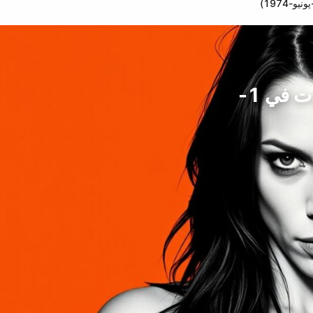
ألانيس موريست, نجم الغناء, كندا (ولدت في 1-