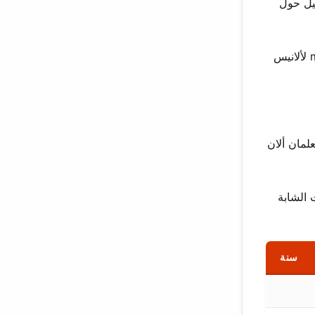
تها العاطفية. قامت ببيع أكثر من 60 مليون تسجيل حول
صوتها متوسط السوبرانو يحمل نسيجًا ووزنًا فريدين. يقدّم كلمات اعتراف أثارت دهشة المستمعين. تستكشف هذه المقابلة milestones لألانيس
لمان ألان
 الشابة
سنة