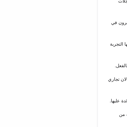
مصقولة. في عام 1991، أصدرت سجلات
 هاو. حققت أغاني مثل “Too Hot” المرتبة العشرون في
ضخمة. علمتها التجربة
ناعة أنه خذلان تجاري
ة عليها.
 من