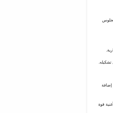
 أنجلوس
ية.
 تشكيله.
انتباه. إضافة
Iro” و “Hand in My Pocket”. أصبحت كل أغنية قوة