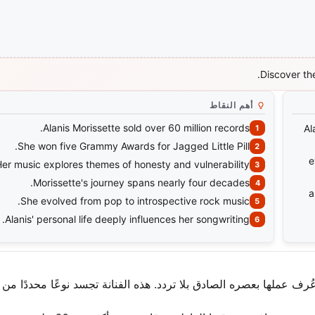
Discover the
أهم النقاط
Alanis Morissette sold over 60 million records.
Al
She won five Grammy Awards for Jagged Little Pill.
e
er music explores themes of honesty and vulnerability.
Morissette's journey spans nearly four decades.
a
She evolved from pop to introspective rock music.
Alanis' personal life deeply influences her songwriting.
عُرف عملها بعصره الصادق بلا تردد. هذه الفنانة تجسد نوعًا محددًا من 