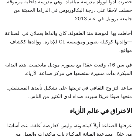
حضرت أدوا أبوواه مدرسة ميلفيلد، وهي مدرسة داخلية مرموقة.
حصلت لاحقًا على درجة البكالوريوس في الدراما الحديثة من
جامعة برونيل في عام 2013.
أحاطت بها الموضة منذ الطفولة. كان والداها يعملان في الصناعة
—والدتها كوكيلة تصوير ومؤسسة CL للإدارة، ووالدها ككشاف
مواقع.
في سن 16، وقعت عقدًا مع ستورم موديل مانجمنت. هذه البداية
المبكرة بدأت مسيرة ستضعها في مركز صناعة الأزياء.
ساعد التزاوج الثقافي في تربيتها على تشكيل تأييدها المستقبلي.
منحها صوتًا فريدًا سيردد صداه لدى الكثير من الناس.
الاختراق في عالم الأزياء
عرفتها الصناعة أولاً كمتعاونة، وليس كعارضة أغلفة. بنت أساسًا
من خلال مساعدة الفنانة الماكياج بات ماكغراث والعمل مع