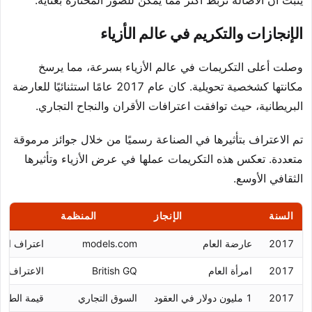
يثبت أن الأصالة تربط أكثر مما يمكن للصور المختارة بعناية.
الإنجازات والتكريم في عالم الأزياء
وصلت أعلى التكريمات في عالم الأزياء بسرعة، مما يرسخ
مكانتها كشخصية تحويلية. كان عام 2017 عامًا استثنائيًا للعارضة
البريطانية، حيث توافقت اعترافات الأقران والنجاح التجاري.
تم الاعتراف بتأثيرها في الصناعة رسميًا من خلال جوائز مرموقة
متعددة. تعكس هذه التكريمات عملها في عرض الأزياء وتأثيرها
الثقافي الأوسع.
السنة
الإنجاز
المنظمة
2017
عارضة العام
models.com
اعتراف الص
2017
امرأة العام
British GQ
الاعتراف با
2017
1 مليون دولار في العقود
السوق التجاري
قيمة الطلب ا