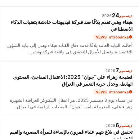
24
ديسمبر
2025
هيفاء وهبي تقدم بلاغًا ضد فبركة فيديوهات خادشة بتقنيات الذكاء
الاصطناعي
NEWS
introbanka
أحالت النيابة العامة بلاغًا قدمه دفاع الفنانة هيفاء وهبي إلى نيابة الشؤون
الاقتصادية وغسل الأموال للتحقيق في واقعة فبركة ونشر…
7
ديسمبر
2025
فضيحة زهراء علي “جوان” 2025: الاعتقال المفاجئ، المحتوى
الهابط، وجدل حرية التعبير في العراق
NEWS
introbanka
في مساء يوم 3 ديسمبر 2025، هز اعتقال التيكتوكر العراقية الشهيرة
زهراء علي، المعروفة بلقب “جوان”، المنصات الرقمية في العراق…
6
ديسمبر
2025
تحقيق في بلاغ يتهم علياء قمرون بالإساءة للمرأة المصرية والقيم
الاجتماعية