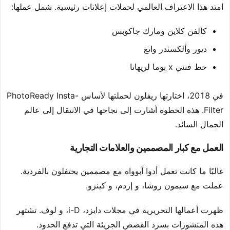
امتد هذا الاعتراف العالمي لحملات إعلانات رئيسية. شمل عملها:
كالفن كلاين ومارك جاكوبس
ديور وألكسندر وانغ
خط فنتي x بوما لريهانا
في 2018، اختارتها ريفلون لحملتها لأساس PhotoReady Insta-
Filter. هذه الخطوة أشارت إلى نجاحها في الانتقال إلى عالم
الجمال السائد.
العمل مع كبار المصممين والعلامات التجارية
غالبًا ما كانت تعمل أدوا أبوواه مع مصممين يحتفلون بالفردية.
عملت مع سيمون روشا، و إردم، و كينزو.
ظهرت أعمالها التحريرية في مجلات دايزد، i-D، و لوف. تشتهر
هذه المنشورات بسرد القصص الجريئة التي تدفع الحدود.