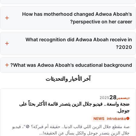
influenced her advocacy work.
Adwoa Aboah has worked with major brands like Calvin Klein,
Chanel, and Dior. She has also appeared on various prestigious
How has motherhood changed Adwoa Aboah's
runways and magazines, solidifying her status in the fashion
perspective on her career?
industry.
Motherhood has shifted Adwoa Aboah's primary motivation from
personal career goals to providing for her daughter. She
What recognition did Adwoa Aboah receive in
embraces the challenges of balancing work and family life while
2020?
prioritizing meaningful opportunities.
In 2020, Adwoa Aboah was included in the Powerlist, which
ranks influential Black British individuals, acknowledging her
What was Adwoa Aboah's educational background?
impact beyond the fashion industry.
Adwoa Aboah attended Millfield, a prestigious boarding school,
آخر الأخبار والتحديثات
and earned a bachelor's degree in Modern Drama from Brunel
University in 2013.
28
ديسمبر
2025
ضجة واسعة.. فيديو جلال الزين يتصدر قائمة الأكثر بحثاً على
جوجل.
NEWS
introbanka
صة مقطع جلال الزين اللي قالب الدنيا.. حقيقة أم فبركة؟ 🚫"، فيديو
جلال الزين يتصدر جوجل والكل يسأل عن الحقيقة!…