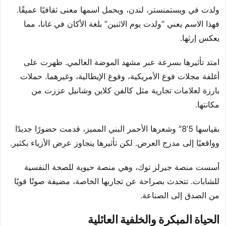
ولدت في ويستمنستر، لندن، ويحمل اسمها معنى ثقافيًا عميقًا.
فهذا الاسم يعني “ولدت يوم الاثنين” بلغة الأكان في غانا، مما
يعكس إرثها.
امتد تأثيرها بسرعة عبر مشهد الموضة العالمي. ظهرت على
أغلفة مجلات فوغ الأمريكية، وفوغ الإيطالية، وغيرهما. حملات
بارزة لعلامات تجارية مثل كالفن كلاين وشانيل عززت من
مكانتها.
بقياسها 5’8″ وشعرها الأحمر البني المميز، قدمت حضورًا جديدًا
وواقعيًا إلى مدرج العرض. لكن تأثيرها يتجاوز عرض الأزياء بكثير.
أسست منصة جيرلز توك، وهي منصة حيوية للصحة النفسية
للشابات. تتحدث بصراحة عن تجاربها الخاصة، مضيفة صوتًا قويًا
من الصدق إلى الصناعة.
الحياة المبكرة والخلفية العائلية