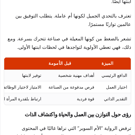
ابنتها أيضًا.
تعترف بالتحدي الجميل لكونها أم عاملة. يتطلب التوفيق بين
عالمين توازنًا مستمرًا.
تشعر بالضغط من كونها المعيلة في صناعة تتحرك بسرعة. ومع
ذلك، فهي تعطي الأولوية لتواجدها في لحظات ابنتها الأولى.
الميزة
قبل الأمومة
بع
الدافع الرئيسي
أهداف مهنية شخصية
توفير لابنتها
اختيار العمل
فرص مدفوعة من الصناعة
الامتياز لاختيار الوظائف
التقدير الذاتي
قوة فردية
ارتباط بلقدرة المرأة الك
رؤى حول التوازن بين العمل والحياة واكتشاف الذات
ترفض الرواية “الأم السوبر” التي نراها غالبًا في المحتوى