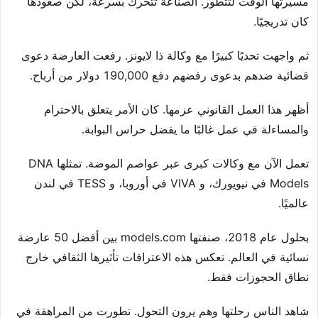
مسيرتها الوقت لتتطور. الصناعة تتحرك بسرعة، لكن صعودها
كان تدريجيًا.
ثم واجهت تحديًا كبيرًا مع وكالة ذا لايونز. رفعت العارضة دعوى
قضائية ضدهم بدعوى رفضهم دفع 190,000 دولار من أرباح.
أظهر هذا العمل القانوني عزمها. كان الأمر يتعلق بالاحترام
والمساءلة في عمل غالبًا ما يفضل حراس البوابة.
تعمل الآن مع وكالات كبرى عبر عواصم الموضة. تمثلها DNA
Models في نيويورك، و VIVA في أوروبا، و TESS في لندن
عالميًا.
بحلول عام 2018، صنفتها models.com بين أفضل 50 عارضة
نسائية في العالم. تعكس هذه الاعترافات تأثيرها الثقافي خارج
نطاق الحجوزات فقط.
شاهد الناس رحلتها وهم يرون التحول. تطورت من المراهقة في