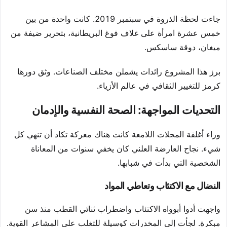
جاءت لحظة الذروة في سبتمبر 2019. كانت واحدة من بين
خمس عشرة امرأة على غلاف فوغ البريطانية، بتحرير ضيفة من
ميغان، دوقة ساسكس.
برز هذا المشروع رائدات يشملن مختلف الصناعات. وثق دورها
كرمز للتغيير الثقافي في عالم الأزياء.
التحديات المواجهة: الصحة النفسية والإدمان
وراء أغلفة المجلات اللامعة كانت هناك معركة تكاد أن تنهي كل
شيء. نجاح العارضة العلني كان يخفي سنوات من المعاناة
الشخصية التي بدأت في شبابها.
النضال مع الاكتئاب وتعاطي المواد
واجهت أدوا أبوواه الاكتئاب واضطراب ثنائي القطب منذ سن
مبكرة. لجأت إلى المخدرات كوسيلة للتغلب على المشاعر القوية.