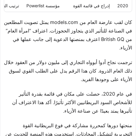
2020
إدراج في قائمة القوة
مؤسسة Powerlist
ترتيب التأثي
كان لقب عارضة العام من models.com يمثل تصويت المطلعين
في الصناعة للتأثير الذي يتجاوز الحجوزات. اعتراف “امرأة العام”
من British GQ اعترف بمنصتها الدعوية إلى جانب عملها في
الأزياء.
ترجمت نجاح أدوا أبوواه التجاري إلى مليون دولار من العقود خلال
ذلك العام الذروة. كان هذا الرقم يدل على الطلب القوي لسوق
الأزياء على وجودها الفريد.
في عام 2020، حصلت على مكان في قائمة بقدرة التأثير
للأشخاص السود البريطانيين الأكثر تأثيرًا. أكد هذا الاعتراف أن
تأثيرها يمتد بعيدًا عن صناعة الأزياء.
منحتها دورها كمحررة مشاركة في فوغ البريطانية القوة
التحريرية لتشكيل المحادثات. استخدمت هذه المنصة للحديث عن