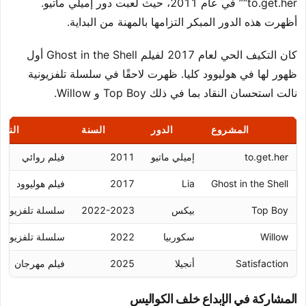
“to.get.her” في عام 2011، حيث لعبت دور إميلي ماتيو.
أظهرت هذه الدور المبكر التزامها بالمهنة من البداية.
كان التكيف الحي لعام 2017 لفيلم Ghost in the Shell أول
ظهور لها في هوليوود كليا. ظهرت لاحقًا في سلسلة تلفزيونية
نالت استحسان النقاد بما في ذلك Top Boy و Willow.
المشروع
الدور
السنة
النوع
to.get.her
إميلي ماتيو
2011
فيلم روائي
Ghost in the Shell
Lia
2017
فيلم هوليوود
Top Boy
بيكس
2022-2023
سلسلة تلفزيونية
Willow
سكوربيا
2022
سلسلة تلفزيونية
Satisfaction
أنجيلا
2025
فيلم مهرجان
المشاركة في الإبداع خلف الكواليس