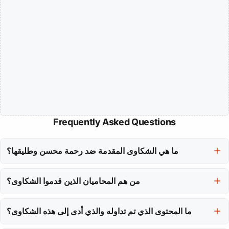
Frequently Asked Questions
ما هي الشكاوى المقدمة ضد رحمة محسن وطليقها؟
الشكاوى المقدمة تتهم المغنية رحمة محسن ورجل الأعمال أحمد فرج
بالترويج للرذيلة والفجور، وانتهاك المبادئ الأخلاقية والدينية، وذلك بناءً على
من هم المحاميان الذين قدموا الشكاوى؟
فيديو متداول يُزعم أنه يخرق الآداب العامة.
المحاميان المصريان اللذان قدما الشكاوى هما محمد أبو بكر وأسامة
الششتاوي، وقد قاما بتقديم هذه الشكاوى إلى النائب العام.
ما المحتوى الذي تم تداوله والذي أدى إلى هذه الشكاوى؟