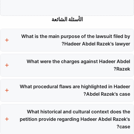
الأسئلة الشائعة
What is the main purpose of the lawsuit filed by
Hadeer Abdel Razek's lawyer?
The lawsuit aims to secure Hadeer Abdel Razek's immediate
release after serving two-thirds of her sentence, citing
What were the charges against Hadeer Abdel
presidential pardon rules. It also seeks conditional release after
Razek?
half of her term, based on rehabilitation and reform center laws.
Hadeer Abdel Razek was convicted of an economic
misdemeanor related to TikTok, receiving a one-year prison
What procedural flaws are highlighted in Hadeer
term for assaulting family principles and values in Egyptian
Abdel Razek's case?
society, while half of the charges were acquitted.
The lawsuit points out serious procedural defects, including
invalid arrest and search, and the exclusion of her phone as
What historical and cultural context does the
evidence. Hadeer is appealing to the Court of Cassation,
petition provide regarding Hadeer Abdel Razek's
arguing the unconstitutionality of clauses criminalizing 'family
case?
values'.