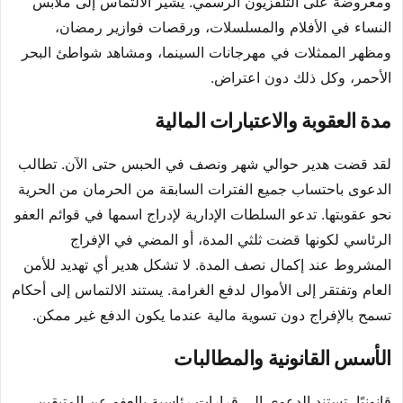
ومعروضة على التلفزيون الرسمي. يشير الالتماس إلى ملابس
النساء في الأفلام والمسلسلات، ورقصات فوازير رمضان،
ومظهر الممثلات في مهرجانات السينما، ومشاهد شواطئ البحر
الأحمر، وكل ذلك دون اعتراض.
مدة العقوبة والاعتبارات المالية
لقد قضت هدير حوالي شهر ونصف في الحبس حتى الآن. تطالب
الدعوى باحتساب جميع الفترات السابقة من الحرمان من الحرية
نحو عقوبتها. تدعو السلطات الإدارية لإدراج اسمها في قوائم العفو
الرئاسي لكونها قضت ثلثي المدة، أو المضي في الإفراج
المشروط عند إكمال نصف المدة. لا تشكل هدير أي تهديد للأمن
العام وتفتقر إلى الأموال لدفع الغرامة. يستند الالتماس إلى أحكام
تسمح بالإفراج دون تسوية مالية عندما يكون الدفع غير ممكن.
الأسس القانونية والمطالبات
قانونيًا، تستند الدعوى إلى قرارات رئاسية بالعفو عن المتبقين