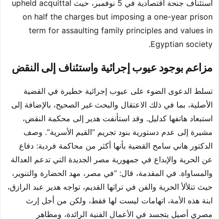
استئناف جنحة اقتصادية في 5 نوفمبر، حيث upheld acquittal
on half the charges but imposing a one-year prison
term for assaulting family principles and values in
Egyptian society.
مزاعم بوجود عيوب إجرائية واستئناف إلى النقض
تسلط الدعوى الضوء على عيوب إجرائية خطيرة في القضية
الأصلية، بما في ذلك الاعتقال والبحث غير الصحيح، بالإضافة إلى
استبعاد هاتفها كدليل. وقد استأنفت هدير إلى محكمة النقض،
مشيرة إلى عدم دستورية بنود تجريم “القيم الأسرية”. وصف
الدكتور هاني سامح القضية بأنها أكثر من محاكمة فردية: دفاع
عن الحرية والإبداع في جمهورية مصر الجديدة التي تدعم العدالة
والمساواة. في المقدمة، قال: “في مصر، مهد الحضارة والتنوير،
حيث تتلألأ الحرية والفن في تراثها القديم، تواجه هدير عبد الرازق،
ابنة هذه الأمة، اتهامات ليست لها فقط، ولكن من أجل إرث
مصري أصيل يتجسد في الأعمال الفنية الرائدة، ومظاهر